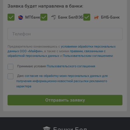
Сохранить по умолчанию
Яндекса рекламная сеть (Yandex Mobile Ads, ADFOX) -
Заявка будет направлена в банки:
сервис показа контекстной рекламы. Адрес: Yandex
Europe AG, Werftestrasse 4, CH-6005 Luzern, Switzerland.
МТбанк
Банк БелВЭБ
БНБ-Банк
Google Ads - сервис показа контекстной рекламы,
предоставляемый компанией Google Ireland Ltd, Gordon
Телефон
House Barrow Street Dublin 4, D04E5W5 Ireland.
Предварительно ознакомившись с
условиями обработки персональных
данных ООО «Майфин»
, а также с моими
правами, связанными с
обработкой персональных данных
и
Пользовательским соглашением
:
Принимаю условия
Пользовательского соглашения
Даю
согласие на обработку моих персональных данных для
получения информационно-новостной рассылки рекламного
характера
Отправить заявку