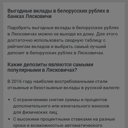
конфиденциальности Яндекс
.
Выгодные вклады в белорусских рублях в
Google Analytics – сервис веб-аналитики,
банках Лясковичи
предоставляемый компанией Google, Inc. Адрес: Google,
Google Data Protection Office, 1600 Amphitheatre Pkwy,
Подобрать выгодные вклады в белорусских рублях
Mountain View, CA 94043, USA.
Политика
в Лясковичах можно не выходя из дому. Для этого
конфиденциальности Google.
достаточно использовать сводную таблицу с
Matomo — это система веб-аналитики, которая позволяет
рейтингом вкладов и выбрать самый лучший
следит за доступностью сервисов, предоставляемых
депозит в белорусских рублях в Лясковичах.
myfin.by.
Адрес: ООО «Рэкун технолоджи», 220069 г. Минск, пр-т
Какие депозиты являются самыми
Дзержинского, д.3Б, пом.44.
популярными в Лясковичах?
Пиксель VK Рекламы - сервис позволяет показывать
В 2016 году наиболее востребованными стали
рекламу на площадке VK пользователям, которые
отзывные и безотзывные вклады в русской валюте:
посещали сайт.
Адрес: ООО «ВК», РФ, 125167, г. Москва, Ленинградский
С ограничением снятия суммы и процентов
проспект, д. 39, стр. 79, БЦ «SkyLight».
дополнительного или изначального взносов
для физических лиц;
Технические настройки
С высокими процентными ставками на разные
Технические настройки хранят технические данные вашего
сроки и возможностью автоматического