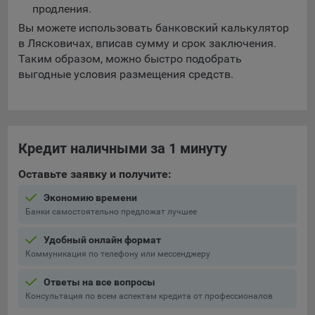
выбора (например, языкового). Техническая аналитика
продления.
используется для обеспечения корректной работы сайта.
Вы можете использовать банковский калькулятор
Компании, которой мы поручаем обработку данных для
в Лясковичах, вписав сумму и срок заключения.
данной цели:
Таким образом, можно быстро подобрать
выгодные условия размещения средств.
Сервис хранения информации, предоставляемый
компанией, согласно договора аренды ООО «Рэкун
технолоджи», 220069 г. Минск, пр-т Дзержинского, д.3Б,
пом.44.
Кредит наличными за 1 минуту
Рекламные Cookie
Оставьте заявку и получите:
Отключение рекламных cookie-файлы не позволит
принимать меры по совершенствованию работы
Экономию времени
Банки самостоятельно предложат лучшее
Сайта, исходя из предпочтений пользователя, а также
осуществлять подбор рекламы, иных рекламных
Удобный онлайн формат
материалов по наиболее актуальному, подходящему
Коммуникация по телефону или мессенджеру
назначению для каждого конкретного пользователя.
Ответы на все вопросы
Компании, которым мы поручаем обработку данных для
Сохранить мои изменения
Консультация по всем аспектам кредита от профессионалов
данной цели: