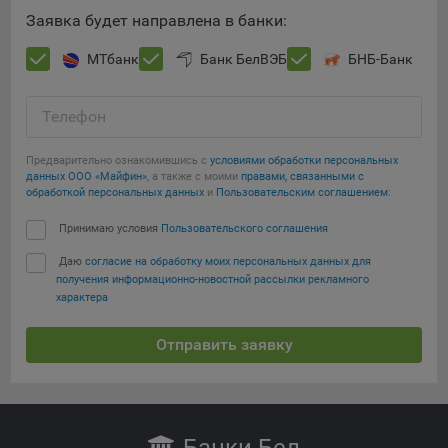
Сохранить по умолчанию
Яндекса рекламная сеть (Yandex Mobile Ads, ADFOX) -
Заявка будет направлена в банки:
сервис показа контекстной рекламы. Адрес: Yandex
Europe AG, Werftestrasse 4, CH-6005 Luzern, Switzerland.
МТбанк
Банк БелВЭБ
БНБ-Банк
Google Ads - сервис показа контекстной рекламы,
предоставляемый компанией Google Ireland Ltd, Gordon
Телефон
House Barrow Street Dublin 4, D04E5W5 Ireland.
Предварительно ознакомившись с
условиями обработки персональных
данных ООО «Майфин»
, а также с моими
правами, связанными с
обработкой персональных данных
и
Пользовательским соглашением
:
Принимаю условия
Пользовательского соглашения
Даю
согласие на обработку моих персональных данных для
получения информационно-новостной рассылки рекламного
характера
Отправить заявку