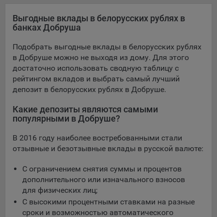
конфиденциальности Яндекс
.
Выгодные вклады в белорусских рублях в
Google Analytics – сервис веб-аналитики,
банках Добруша
предоставляемый компанией Google, Inc. Адрес: Google,
Google Data Protection Office, 1600 Amphitheatre Pkwy,
Подобрать выгодные вклады в белорусских рублях
Mountain View, CA 94043, USA.
Политика
в Добруше можно не выходя из дому. Для этого
конфиденциальности Google.
достаточно использовать сводную таблицу с
Matomo — это система веб-аналитики, которая позволяет
рейтингом вкладов и выбрать самый лучший
следит за доступностью сервисов, предоставляемых
депозит в белорусских рублях в Добруше.
myfin.by.
Адрес: ООО «Рэкун технолоджи», 220069 г. Минск, пр-т
Какие депозиты являются самыми
Дзержинского, д.3Б, пом.44.
популярными в Добруше?
Пиксель VK Рекламы - сервис позволяет показывать
В 2016 году наиболее востребованными стали
рекламу на площадке VK пользователям, которые
отзывные и безотзывные вклады в русской валюте:
посещали сайт.
Адрес: ООО «ВК», РФ, 125167, г. Москва, Ленинградский
С ограничением снятия суммы и процентов
проспект, д. 39, стр. 79, БЦ «SkyLight».
дополнительного или изначального взносов
для физических лиц;
Технические настройки
С высокими процентными ставками на разные
Технические настройки хранят технические данные вашего
сроки и возможностью автоматического