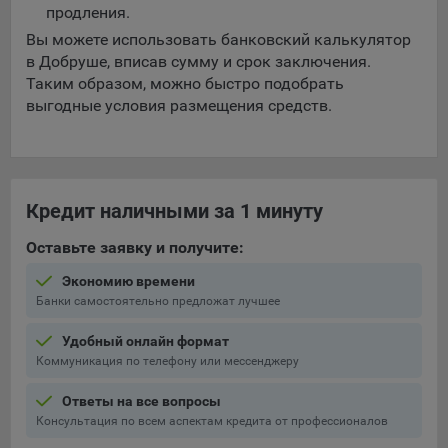
выбора (например, языкового). Техническая аналитика
продления.
используется для обеспечения корректной работы сайта.
Вы можете использовать банковский калькулятор
Компании, которой мы поручаем обработку данных для
в Добруше, вписав сумму и срок заключения.
данной цели:
Таким образом, можно быстро подобрать
выгодные условия размещения средств.
Сервис хранения информации, предоставляемый
компанией, согласно договора аренды ООО «Рэкун
технолоджи», 220069 г. Минск, пр-т Дзержинского, д.3Б,
пом.44.
Кредит наличными за 1 минуту
Рекламные Cookie
Оставьте заявку и получите:
Отключение рекламных cookie-файлы не позволит
принимать меры по совершенствованию работы
Экономию времени
Банки самостоятельно предложат лучшее
Сайта, исходя из предпочтений пользователя, а также
осуществлять подбор рекламы, иных рекламных
Удобный онлайн формат
материалов по наиболее актуальному, подходящему
Коммуникация по телефону или мессенджеру
назначению для каждого конкретного пользователя.
Ответы на все вопросы
Компании, которым мы поручаем обработку данных для
Сохранить мои изменения
Консультация по всем аспектам кредита от профессионалов
данной цели: