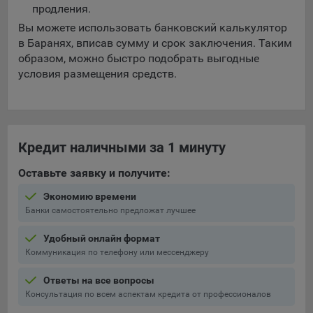
выбора (например, языкового). Техническая аналитика
продления.
используется для обеспечения корректной работы сайта.
Вы можете использовать банковский калькулятор
Компании, которой мы поручаем обработку данных для
в Баранях, вписав сумму и срок заключения. Таким
данной цели:
образом, можно быстро подобрать выгодные
условия размещения средств.
Сервис хранения информации, предоставляемый
компанией, согласно договора аренды ООО «Рэкун
технолоджи», 220069 г. Минск, пр-т Дзержинского, д.3Б,
пом.44.
Кредит наличными за 1 минуту
Рекламные Cookie
Оставьте заявку и получите:
Отключение рекламных cookie-файлы не позволит
принимать меры по совершенствованию работы
Экономию времени
Банки самостоятельно предложат лучшее
Сайта, исходя из предпочтений пользователя, а также
осуществлять подбор рекламы, иных рекламных
Удобный онлайн формат
материалов по наиболее актуальному, подходящему
Коммуникация по телефону или мессенджеру
назначению для каждого конкретного пользователя.
Ответы на все вопросы
Компании, которым мы поручаем обработку данных для
Сохранить мои изменения
Консультация по всем аспектам кредита от профессионалов
данной цели: