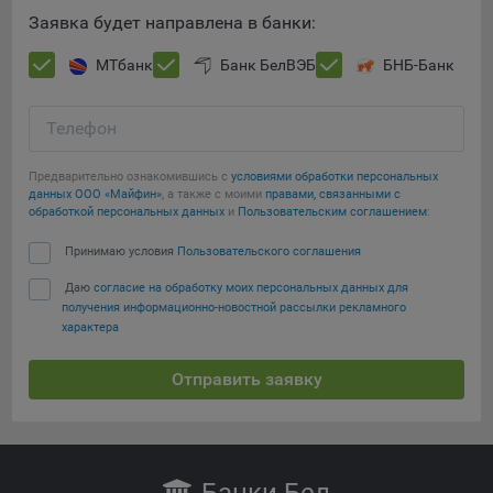
Сохранить по умолчанию
Яндекса рекламная сеть (Yandex Mobile Ads, ADFOX) -
Заявка будет направлена в банки:
сервис показа контекстной рекламы. Адрес: Yandex
Europe AG, Werftestrasse 4, CH-6005 Luzern, Switzerland.
МТбанк
Банк БелВЭБ
БНБ-Банк
Google Ads - сервис показа контекстной рекламы,
предоставляемый компанией Google Ireland Ltd, Gordon
Телефон
House Barrow Street Dublin 4, D04E5W5 Ireland.
Предварительно ознакомившись с
условиями обработки персональных
данных ООО «Майфин»
, а также с моими
правами, связанными с
обработкой персональных данных
и
Пользовательским соглашением
:
Принимаю условия
Пользовательского соглашения
Даю
согласие на обработку моих персональных данных для
получения информационно-новостной рассылки рекламного
характера
Отправить заявку