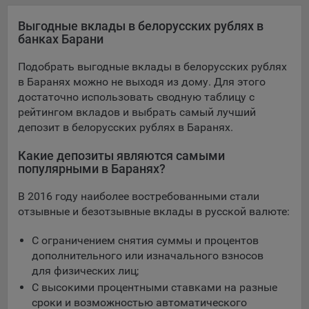
конфиденциальности Яндекс
.
Выгодные вклады в белорусских рублях в
Google Analytics – сервис веб-аналитики,
банках Барани
предоставляемый компанией Google, Inc. Адрес: Google,
Google Data Protection Office, 1600 Amphitheatre Pkwy,
Подобрать выгодные вклады в белорусских рублях
Mountain View, CA 94043, USA.
Политика
в Баранях можно не выходя из дому. Для этого
конфиденциальности Google.
достаточно использовать сводную таблицу с
Matomo — это система веб-аналитики, которая позволяет
рейтингом вкладов и выбрать самый лучший
следит за доступностью сервисов, предоставляемых
депозит в белорусских рублях в Баранях.
myfin.by.
Адрес: ООО «Рэкун технолоджи», 220069 г. Минск, пр-т
Какие депозиты являются самыми
Дзержинского, д.3Б, пом.44.
популярными в Баранях?
Пиксель VK Рекламы - сервис позволяет показывать
В 2016 году наиболее востребованными стали
рекламу на площадке VK пользователям, которые
отзывные и безотзывные вклады в русской валюте:
посещали сайт.
Адрес: ООО «ВК», РФ, 125167, г. Москва, Ленинградский
С ограничением снятия суммы и процентов
проспект, д. 39, стр. 79, БЦ «SkyLight».
дополнительного или изначального взносов
для физических лиц;
Технические настройки
С высокими процентными ставками на разные
Технические настройки хранят технические данные вашего
сроки и возможностью автоматического