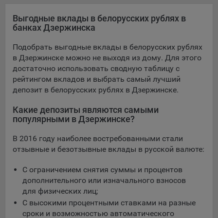
конфиденциальности Яндекс
.
Выгодные вклады в белорусских рублях в
Google Analytics – сервис веб-аналитики,
банках Дзержинска
предоставляемый компанией Google, Inc. Адрес: Google,
Google Data Protection Office, 1600 Amphitheatre Pkwy,
Подобрать выгодные вклады в белорусских рублях
Mountain View, CA 94043, USA.
Политика
в Дзержинске можно не выходя из дому. Для этого
конфиденциальности Google.
достаточно использовать сводную таблицу с
Matomo — это система веб-аналитики, которая позволяет
рейтингом вкладов и выбрать самый лучший
следит за доступностью сервисов, предоставляемых
депозит в белорусских рублях в Дзержинске.
myfin.by.
Адрес: ООО «Рэкун технолоджи», 220069 г. Минск, пр-т
Какие депозиты являются самыми
Дзержинского, д.3Б, пом.44.
популярными в Дзержинске?
Пиксель VK Рекламы - сервис позволяет показывать
В 2016 году наиболее востребованными стали
рекламу на площадке VK пользователям, которые
отзывные и безотзывные вклады в русской валюте:
посещали сайт.
Адрес: ООО «ВК», РФ, 125167, г. Москва, Ленинградский
С ограничением снятия суммы и процентов
проспект, д. 39, стр. 79, БЦ «SkyLight».
дополнительного или изначального взносов
для физических лиц;
Технические настройки
С высокими процентными ставками на разные
Технические настройки хранят технические данные вашего
сроки и возможностью автоматического