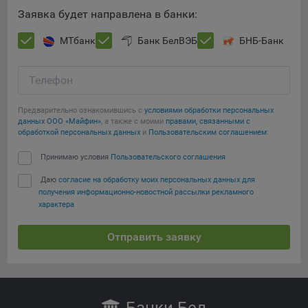
Сохранить по умолчанию
Яндекса рекламная сеть (Yandex Mobile Ads, ADFOX) -
Заявка будет направлена в банки:
сервис показа контекстной рекламы. Адрес: Yandex
Europe AG, Werftestrasse 4, CH-6005 Luzern, Switzerland.
МТбанк
Банк БелВЭБ
БНБ-Банк
Google Ads - сервис показа контекстной рекламы,
предоставляемый компанией Google Ireland Ltd, Gordon
Телефон
House Barrow Street Dublin 4, D04E5W5 Ireland.
Предварительно ознакомившись с
условиями обработки персональных
данных ООО «Майфин»
, а также с моими
правами, связанными с
обработкой персональных данных
и
Пользовательским соглашением
:
Принимаю условия
Пользовательского соглашения
Даю
согласие на обработку моих персональных данных для
получения информационно-новостной рассылки рекламного
характера
Отправить заявку