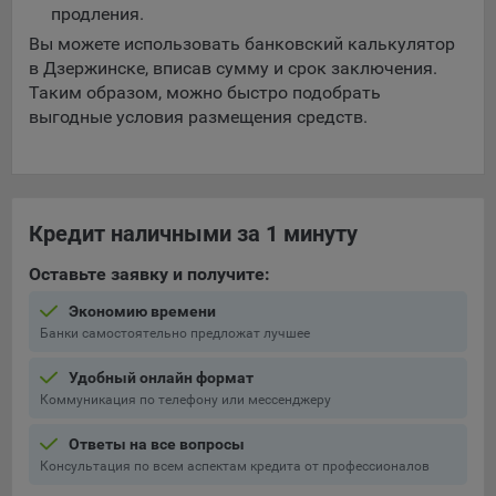
выбора (например, языкового). Техническая аналитика
продления.
используется для обеспечения корректной работы сайта.
Вы можете использовать банковский калькулятор
Компании, которой мы поручаем обработку данных для
в Дзержинске, вписав сумму и срок заключения.
данной цели:
Таким образом, можно быстро подобрать
выгодные условия размещения средств.
Сервис хранения информации, предоставляемый
компанией, согласно договора аренды ООО «Рэкун
технолоджи», 220069 г. Минск, пр-т Дзержинского, д.3Б,
пом.44.
Кредит наличными за 1 минуту
Рекламные Cookie
Оставьте заявку и получите:
Отключение рекламных cookie-файлы не позволит
принимать меры по совершенствованию работы
Экономию времени
Банки самостоятельно предложат лучшее
Сайта, исходя из предпочтений пользователя, а также
осуществлять подбор рекламы, иных рекламных
Удобный онлайн формат
материалов по наиболее актуальному, подходящему
Коммуникация по телефону или мессенджеру
назначению для каждого конкретного пользователя.
Ответы на все вопросы
Компании, которым мы поручаем обработку данных для
Сохранить мои изменения
Консультация по всем аспектам кредита от профессионалов
данной цели: