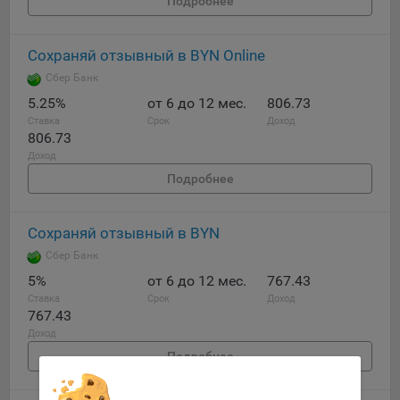
Подробнее
Подобные функции улучшают условия работы
пользователей с сайтом.
Сохраняй отзывный в BYN Online
9.3. Файлы cookie предпочтений, например, для настройки
Сбер Банк
контента. Данные файлы cookie собирают информацию о
выборе пользователя на сайте и его предпочтениях и
5.25%
от 6 до 12 мес.
806.73
позволяют Обществу «запомнить» информацию о
Ставка
Срок
Доход
806.73
выбранном пользователем городе и других местных
Доход
настройках для того, чтобы соответствующим образом
настраивать сайт.
Подробнее
9.4. Аналитические файлы cookie, например
Яндекс.Метрика, Google Analytics. Данные файлы cookie
Сохраняй отзывный в BYN
собирают информацию о том, как пользователь
Сбер Банк
использовал сайты, и позволяют Обществу вносить в них
5%
от 6 до 12 мес.
767.43
улучшения.
Ставка
Срок
Доход
767.43
Аналитические файлы cookie показывают, какие страницы
сайта Общества посещаются чаще всего, помогают
Доход
выявлять трудности, возникающие при использовании
Подробнее
сайта, а также позволяют оценить эффективность
рекламы. Благодаря этому у Общества есть возможность