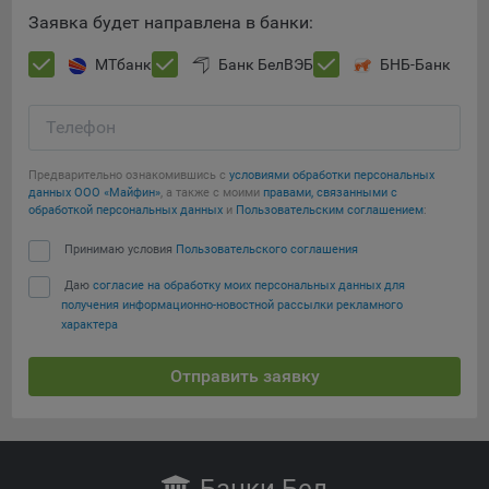
Сохранить по умолчанию
Яндекса рекламная сеть (Yandex Mobile Ads, ADFOX) -
Заявка будет направлена в банки:
сервис показа контекстной рекламы. Адрес: Yandex
Europe AG, Werftestrasse 4, CH-6005 Luzern, Switzerland.
МТбанк
Банк БелВЭБ
БНБ-Банк
Google Ads - сервис показа контекстной рекламы,
предоставляемый компанией Google Ireland Ltd, Gordon
Телефон
House Barrow Street Dublin 4, D04E5W5 Ireland.
Предварительно ознакомившись с
условиями обработки персональных
данных ООО «Майфин»
, а также с моими
правами, связанными с
обработкой персональных данных
и
Пользовательским соглашением
:
Принимаю условия
Пользовательского соглашения
Даю
согласие на обработку моих персональных данных для
получения информационно-новостной рассылки рекламного
характера
Отправить заявку