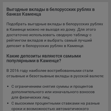
конфиденциальности Яндекс
.
Выгодные вклады в белорусских рублях в
Google Analytics – сервис веб-аналитики,
банках Каменца
предоставляемый компанией Google, Inc. Адрес: Google,
Google Data Protection Office, 1600 Amphitheatre Pkwy,
Подобрать выгодные вклады в белорусских рублях
Mountain View, CA 94043, USA.
Политика
в Каменце можно не выходя из дому. Для этого
конфиденциальности Google.
достаточно использовать сводную таблицу с
Matomo — это система веб-аналитики, которая позволяет
рейтингом вкладов и выбрать самый лучший
следит за доступностью сервисов, предоставляемых
депозит в белорусских рублях в Каменце.
myfin.by.
Адрес: ООО «Рэкун технолоджи», 220069 г. Минск, пр-т
Какие депозиты являются самыми
Дзержинского, д.3Б, пом.44.
популярными в Каменце?
Пиксель VK Рекламы - сервис позволяет показывать
В 2016 году наиболее востребованными стали
рекламу на площадке VK пользователям, которые
отзывные и безотзывные вклады в русской валюте:
посещали сайт.
Адрес: ООО «ВК», РФ, 125167, г. Москва, Ленинградский
С ограничением снятия суммы и процентов
проспект, д. 39, стр. 79, БЦ «SkyLight».
дополнительного или изначального взносов
для физических лиц;
Технические настройки
С высокими процентными ставками на разные
Технические настройки хранят технические данные вашего
сроки и возможностью автоматического