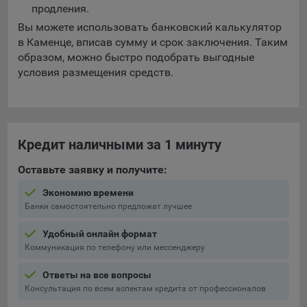
выбора (например, языкового). Техническая аналитика
продления.
используется для обеспечения корректной работы сайта.
Вы можете использовать банковский калькулятор
Компании, которой мы поручаем обработку данных для
в Каменце, вписав сумму и срок заключения. Таким
данной цели:
образом, можно быстро подобрать выгодные
условия размещения средств.
Сервис хранения информации, предоставляемый
компанией, согласно договора аренды ООО «Рэкун
технолоджи», 220069 г. Минск, пр-т Дзержинского, д.3Б,
пом.44.
Кредит наличными за 1 минуту
Рекламные Cookie
Оставьте заявку и получите:
Отключение рекламных cookie-файлы не позволит
принимать меры по совершенствованию работы
Экономию времени
Банки самостоятельно предложат лучшее
Сайта, исходя из предпочтений пользователя, а также
осуществлять подбор рекламы, иных рекламных
Удобный онлайн формат
материалов по наиболее актуальному, подходящему
Коммуникация по телефону или мессенджеру
назначению для каждого конкретного пользователя.
Ответы на все вопросы
Компании, которым мы поручаем обработку данных для
Сохранить мои изменения
Консультация по всем аспектам кредита от профессионалов
данной цели: