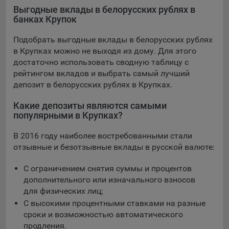
конфиденциальности Яндекс
.
Выгодные вклады в белорусских рублях в
банках Крупок
Google Analytics – сервис веб-аналитики,
предоставляемый компанией Google, Inc. Адрес: Google,
Подобрать выгодные вклады в белорусских рублях
Google Data Protection Office, 1600 Amphitheatre Pkwy,
в Крупках можно не выходя из дому. Для этого
Mountain View, CA 94043, USA.
Политика
достаточно использовать сводную таблицу с
конфиденциальности Google.
рейтингом вкладов и выбрать самый лучший
Matomo — это система веб-аналитики, которая позволяет
депозит в белорусских рублях в Крупках.
следит за доступностью сервисов, предоставляемых
myfin.by.
Какие депозиты являются самыми
Адрес: ООО «Рэкун технолоджи», 220069 г. Минск, пр-т
популярными в Крупках?
Дзержинского, д.3Б, пом.44.
В 2016 году наиболее востребованными стали
Пиксель VK Рекламы - сервис позволяет показывать
отзывные и безотзывные вклады в русской валюте:
рекламу на площадке VK пользователям, которые
посещали сайт.
С ограничением снятия суммы и процентов
Адрес: ООО «ВК», РФ, 125167, г. Москва, Ленинградский
дополнительного или изначального взносов
проспект, д. 39, стр. 79, БЦ «SkyLight».
для физических лиц;
Технические настройки
С высокими процентными ставками на разные
сроки и возможностью автоматического
Технические настройки хранят технические данные вашего
продления.