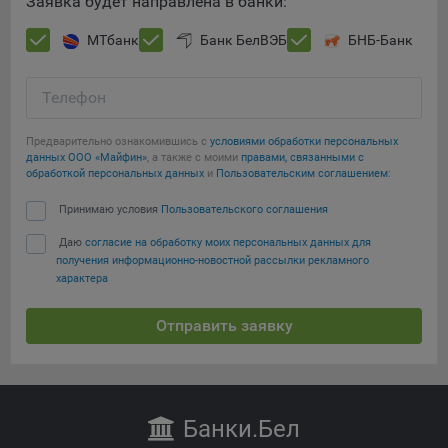
Заявка будет направлена в банки:
Яндекса рекламная сеть (Yandex Mobile Ads, ADFOX) -
сервис показа контекстной рекламы. Адрес: Yandex
МТбанк
Банк БелВЭБ
БНБ-Банк
Europe AG, Werftestrasse 4, CH-6005 Luzern, Switzerland.
Google Ads - сервис показа контекстной рекламы,
Телефон
предоставляемый компанией Google Ireland Ltd, Gordon
House Barrow Street Dublin 4, D04E5W5 Ireland.
Предварительно ознакомившись с
условиями обработки персональных
данных ООО «Майфин»
, а также с моими
правами, связанными с
обработкой персональных данных
и
Пользовательским соглашением
:
Принимаю условия
Пользовательского соглашения
Даю
согласие на обработку моих персональных данных для
получения информационно-новостной рассылки рекламного
характера
Отправить заявку
Банки
.Бел