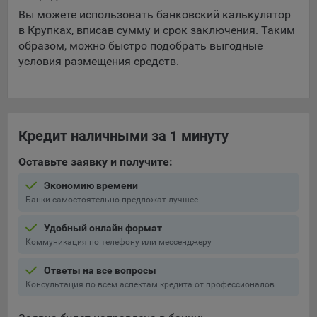
выбора (например, языкового). Техническая аналитика
Вы можете использовать банковский калькулятор
используется для обеспечения корректной работы сайта.
в Крупках, вписав сумму и срок заключения. Таким
Компании, которой мы поручаем обработку данных для
образом, можно быстро подобрать выгодные
данной цели:
условия размещения средств.
Сервис хранения информации, предоставляемый
компанией, согласно договора аренды ООО «Рэкун
технолоджи», 220069 г. Минск, пр-т Дзержинского, д.3Б,
пом.44.
Кредит наличными за 1 минуту
Рекламные Cookie
Оставьте заявку и получите:
Отключение рекламных cookie-файлы не позволит
Экономию времени
принимать меры по совершенствованию работы
Банки самостоятельно предложат лучшее
Сайта, исходя из предпочтений пользователя, а также
Удобный онлайн формат
осуществлять подбор рекламы, иных рекламных
Коммуникация по телефону или мессенджеру
материалов по наиболее актуальному, подходящему
назначению для каждого конкретного пользователя.
Ответы на все вопросы
Сохранить мои изменения
Консультация по всем аспектам кредита от профессионалов
Компании, которым мы поручаем обработку данных для
данной цели:
Сохранить по умолчанию