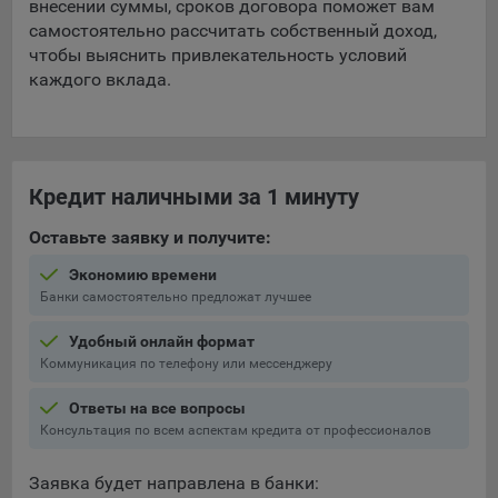
выбора (например, языкового). Техническая аналитика
внесении суммы, сроков договора поможет вам
используется для обеспечения корректной работы сайта.
самостоятельно рассчитать собственный доход,
чтобы выяснить привлекательность условий
Компании, которой мы поручаем обработку данных для
каждого вклада.
данной цели:
Сервис хранения информации, предоставляемый
компанией, согласно договора аренды ООО «Рэкун
технолоджи», 220069 г. Минск, пр-т Дзержинского, д.3Б,
Кредит наличными за 1 минуту
пом.44.
Оставьте заявку и получите:
Рекламные Cookie
Экономию времени
Отключение рекламных cookie-файлы не позволит
Банки самостоятельно предложат лучшее
принимать меры по совершенствованию работы
Сайта, исходя из предпочтений пользователя, а также
Удобный онлайн формат
осуществлять подбор рекламы, иных рекламных
Коммуникация по телефону или мессенджеру
материалов по наиболее актуальному, подходящему
назначению для каждого конкретного пользователя.
Ответы на все вопросы
Сохранить мои изменения
Консультация по всем аспектам кредита от профессионалов
Компании, которым мы поручаем обработку данных для
данной цели:
Сохранить по умолчанию
Заявка будет направлена в банки: