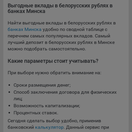
конфиденциальности Яндекс
.
Выгодные вклады в белорусских рублях в
банках Минска
Google Analytics – сервис веб-аналитики,
предоставляемый компанией Google, Inc. Адрес: Google,
Найти выгодные вклады в белорусских рублях в
Google Data Protection Office, 1600 Amphitheatre Pkwy,
банках Минска
удобно по сводной таблице с
Mountain View, CA 94043, USA.
Политика
перечнем самых популярных вкладов. Самый
конфиденциальности Google.
лучший депозит в белорусских рублях в Минске
Matomo — это система веб-аналитики, которая позволяет
можно подобрать самостоятельно.
следит за доступностью сервисов, предоставляемых
myfin.by.
Какие параметры стоит учитывать?
Адрес: ООО «Рэкун технолоджи», 220069 г. Минск, пр-т
Дзержинского, д.3Б, пом.44.
При выборе нужно обратить внимание на:
Пиксель VK Рекламы - сервис позволяет показывать
Сроки размещения денег;
рекламу на площадке VK пользователям, которые
Способ заключения договора для физических
посещали сайт.
Адрес: ООО «ВК», РФ, 125167, г. Москва, Ленинградский
лиц;
проспект, д. 39, стр. 79, БЦ «SkyLight».
Возможность капитализации;
Процентных ставок.
Технические настройки
Сегодня сделать выбор удобно, применив
Технические настройки хранят технические данные вашего
банковский
калькулятор
. Данный сервис при