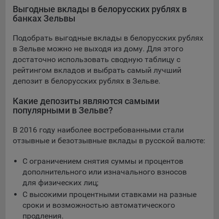
конфиденциальности Яндекс
.
Выгодные вклады в белорусских рублях в
банках Зельвы
Google Analytics – сервис веб-аналитики,
предоставляемый компанией Google, Inc. Адрес: Google,
Подобрать выгодные вклады в белорусских рублях
Google Data Protection Office, 1600 Amphitheatre Pkwy,
в Зельве можно не выходя из дому. Для этого
Mountain View, CA 94043, USA.
Политика
достаточно использовать сводную таблицу с
конфиденциальности Google.
рейтингом вкладов и выбрать самый лучший
Matomo — это система веб-аналитики, которая позволяет
депозит в белорусских рублях в Зельве.
следит за доступностью сервисов, предоставляемых
myfin.by.
Какие депозиты являются самыми
Адрес: ООО «Рэкун технолоджи», 220069 г. Минск, пр-т
популярными в Зельве?
Дзержинского, д.3Б, пом.44.
В 2016 году наиболее востребованными стали
Пиксель VK Рекламы - сервис позволяет показывать
отзывные и безотзывные вклады в русской валюте:
рекламу на площадке VK пользователям, которые
посещали сайт.
С ограничением снятия суммы и процентов
Адрес: ООО «ВК», РФ, 125167, г. Москва, Ленинградский
дополнительного или изначального взносов
проспект, д. 39, стр. 79, БЦ «SkyLight».
для физических лиц;
Технические настройки
С высокими процентными ставками на разные
сроки и возможностью автоматического
Технические настройки хранят технические данные вашего
продления.