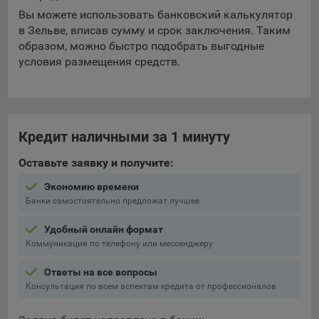
выбора (например, языкового). Техническая аналитика
Вы можете использовать банковский калькулятор
используется для обеспечения корректной работы сайта.
в Зельве, вписав сумму и срок заключения. Таким
Компании, которой мы поручаем обработку данных для
образом, можно быстро подобрать выгодные
данной цели:
условия размещения средств.
Сервис хранения информации, предоставляемый
компанией, согласно договора аренды ООО «Рэкун
технолоджи», 220069 г. Минск, пр-т Дзержинского, д.3Б,
пом.44.
Кредит наличными за 1 минуту
Рекламные Cookie
Оставьте заявку и получите:
Отключение рекламных cookie-файлы не позволит
Экономию времени
принимать меры по совершенствованию работы
Банки самостоятельно предложат лучшее
Сайта, исходя из предпочтений пользователя, а также
Удобный онлайн формат
осуществлять подбор рекламы, иных рекламных
Коммуникация по телефону или мессенджеру
материалов по наиболее актуальному, подходящему
назначению для каждого конкретного пользователя.
Ответы на все вопросы
Сохранить мои изменения
Консультация по всем аспектам кредита от профессионалов
Компании, которым мы поручаем обработку данных для
данной цели:
Сохранить по умолчанию