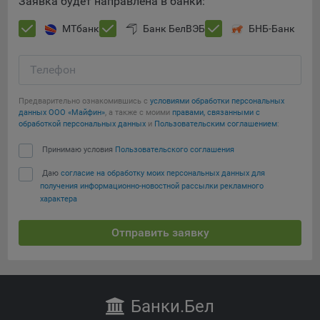
Заявка будет направлена в банки:
Яндекса рекламная сеть (Yandex Mobile Ads, ADFOX) -
сервис показа контекстной рекламы. Адрес: Yandex
МТбанк
Банк БелВЭБ
БНБ-Банк
Europe AG, Werftestrasse 4, CH-6005 Luzern, Switzerland.
Google Ads - сервис показа контекстной рекламы,
Телефон
предоставляемый компанией Google Ireland Ltd, Gordon
House Barrow Street Dublin 4, D04E5W5 Ireland.
Предварительно ознакомившись с
условиями обработки персональных
данных ООО «Майфин»
, а также с моими
правами, связанными с
обработкой персональных данных
и
Пользовательским соглашением
:
Принимаю условия
Пользовательского соглашения
Даю
согласие на обработку моих персональных данных для
получения информационно-новостной рассылки рекламного
характера
Отправить заявку
Банки
.Бел