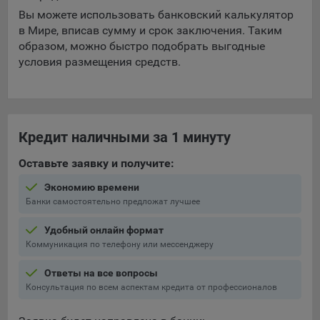
выбора (например, языкового). Техническая аналитика
Вы можете использовать банковский калькулятор
используется для обеспечения корректной работы сайта.
в Мире, вписав сумму и срок заключения. Таким
Компании, которой мы поручаем обработку данных для
образом, можно быстро подобрать выгодные
данной цели:
условия размещения средств.
Сервис хранения информации, предоставляемый
компанией, согласно договора аренды ООО «Рэкун
технолоджи», 220069 г. Минск, пр-т Дзержинского, д.3Б,
пом.44.
Кредит наличными за 1 минуту
Рекламные Cookie
Оставьте заявку и получите:
Отключение рекламных cookie-файлы не позволит
Экономию времени
принимать меры по совершенствованию работы
Банки самостоятельно предложат лучшее
Сайта, исходя из предпочтений пользователя, а также
Удобный онлайн формат
осуществлять подбор рекламы, иных рекламных
Коммуникация по телефону или мессенджеру
материалов по наиболее актуальному, подходящему
назначению для каждого конкретного пользователя.
Ответы на все вопросы
Сохранить мои изменения
Консультация по всем аспектам кредита от профессионалов
Компании, которым мы поручаем обработку данных для
данной цели:
Сохранить по умолчанию