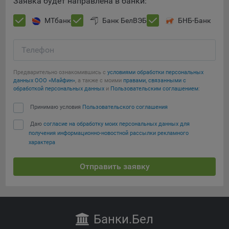
Заявка будет направлена в банки:
Яндекса рекламная сеть (Yandex Mobile Ads, ADFOX) -
сервис показа контекстной рекламы. Адрес: Yandex
МТбанк
Банк БелВЭБ
БНБ-Банк
Europe AG, Werftestrasse 4, CH-6005 Luzern, Switzerland.
Google Ads - сервис показа контекстной рекламы,
Телефон
предоставляемый компанией Google Ireland Ltd, Gordon
House Barrow Street Dublin 4, D04E5W5 Ireland.
Предварительно ознакомившись с
условиями обработки персональных
данных ООО «Майфин»
, а также с моими
правами, связанными с
обработкой персональных данных
и
Пользовательским соглашением
:
Принимаю условия
Пользовательского соглашения
Даю
согласие на обработку моих персональных данных для
получения информационно-новостной рассылки рекламного
характера
Отправить заявку
Банки
.Бел