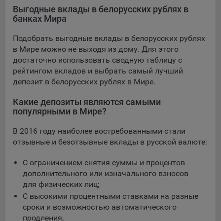
конфиденциальности Яндекс
.
Выгодные вклады в белорусских рублях в
банках Мира
Google Analytics – сервис веб-аналитики,
предоставляемый компанией Google, Inc. Адрес: Google,
Подобрать выгодные вклады в белорусских рублях
Google Data Protection Office, 1600 Amphitheatre Pkwy,
в Мире можно не выходя из дому. Для этого
Mountain View, CA 94043, USA.
Политика
достаточно использовать сводную таблицу с
конфиденциальности Google.
рейтингом вкладов и выбрать самый лучший
Matomo — это система веб-аналитики, которая позволяет
депозит в белорусских рублях в Мире.
следит за доступностью сервисов, предоставляемых
myfin.by.
Какие депозиты являются самыми
Адрес: ООО «Рэкун технолоджи», 220069 г. Минск, пр-т
популярными в Мире?
Дзержинского, д.3Б, пом.44.
В 2016 году наиболее востребованными стали
Пиксель VK Рекламы - сервис позволяет показывать
отзывные и безотзывные вклады в русской валюте:
рекламу на площадке VK пользователям, которые
посещали сайт.
С ограничением снятия суммы и процентов
Адрес: ООО «ВК», РФ, 125167, г. Москва, Ленинградский
дополнительного или изначального взносов
проспект, д. 39, стр. 79, БЦ «SkyLight».
для физических лиц;
Технические настройки
С высокими процентными ставками на разные
сроки и возможностью автоматического
Технические настройки хранят технические данные вашего
продления.