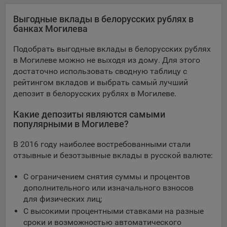
конфиденциальности Яндекс
.
Выгодные вклады в белорусских рублях в
Google Analytics – сервис веб-аналитики,
банках Могилева
предоставляемый компанией Google, Inc. Адрес: Google,
Google Data Protection Office, 1600 Amphitheatre Pkwy,
Подобрать выгодные вклады в белорусских рублях
Mountain View, CA 94043, USA.
Политика
в Могилеве можно не выходя из дому. Для этого
конфиденциальности Google.
достаточно использовать сводную таблицу с
Matomo — это система веб-аналитики, которая позволяет
рейтингом вкладов и выбрать самый лучший
следит за доступностью сервисов, предоставляемых
депозит в белорусских рублях в Могилеве.
myfin.by.
Адрес: ООО «Рэкун технолоджи», 220069 г. Минск, пр-т
Какие депозиты являются самыми
Дзержинского, д.3Б, пом.44.
популярными в Могилеве?
Пиксель VK Рекламы - сервис позволяет показывать
В 2016 году наиболее востребованными стали
рекламу на площадке VK пользователям, которые
отзывные и безотзывные вклады в русской валюте:
посещали сайт.
Адрес: ООО «ВК», РФ, 125167, г. Москва, Ленинградский
С ограничением снятия суммы и процентов
проспект, д. 39, стр. 79, БЦ «SkyLight».
дополнительного или изначального взносов
для физических лиц;
Технические настройки
С высокими процентными ставками на разные
Технические настройки хранят технические данные вашего
сроки и возможностью автоматического