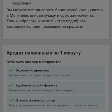
выбора (например, языкового). Техническая аналитика
продления.
используется для обеспечения корректной работы сайта.
Вы можете использовать банковский калькулятор
Компании, которой мы поручаем обработку данных для
в Могилеве, вписав сумму и срок заключения.
данной цели:
Таким образом, можно быстро подобрать
выгодные условия размещения средств.
Сервис хранения информации, предоставляемый
компанией, согласно договора аренды ООО «Рэкун
технолоджи», 220069 г. Минск, пр-т Дзержинского, д.3Б,
пом.44.
Кредит наличными за 1 минуту
Рекламные Cookie
Оставьте заявку и получите:
Отключение рекламных cookie-файлы не позволит
принимать меры по совершенствованию работы
Экономию времени
Банки самостоятельно предложат лучшее
Сайта, исходя из предпочтений пользователя, а также
осуществлять подбор рекламы, иных рекламных
Удобный онлайн формат
материалов по наиболее актуальному, подходящему
Коммуникация по телефону или мессенджеру
назначению для каждого конкретного пользователя.
Ответы на все вопросы
Компании, которым мы поручаем обработку данных для
Сохранить мои изменения
Консультация по всем аспектам кредита от профессионалов
данной цели: