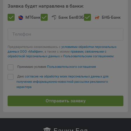
Сохранить по умолчанию
Яндекса рекламная сеть (Yandex Mobile Ads, ADFOX) -
Заявка будет направлена в банки:
сервис показа контекстной рекламы. Адрес: Yandex
Europe AG, Werftestrasse 4, CH-6005 Luzern, Switzerland.
МТбанк
Банк БелВЭБ
БНБ-Банк
Google Ads - сервис показа контекстной рекламы,
предоставляемый компанией Google Ireland Ltd, Gordon
Телефон
House Barrow Street Dublin 4, D04E5W5 Ireland.
Предварительно ознакомившись с
условиями обработки персональных
данных ООО «Майфин»
, а также с моими
правами, связанными с
обработкой персональных данных
и
Пользовательским соглашением
:
Принимаю условия
Пользовательского соглашения
Даю
согласие на обработку моих персональных данных для
получения информационно-новостной рассылки рекламного
характера
Отправить заявку