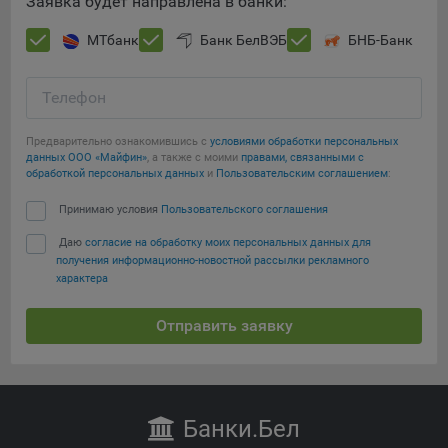
Заявка будет направлена в банки:
Яндекса рекламная сеть (Yandex Mobile Ads, ADFOX) -
сервис показа контекстной рекламы. Адрес: Yandex
МТбанк
Банк БелВЭБ
БНБ-Банк
Europe AG, Werftestrasse 4, CH-6005 Luzern, Switzerland.
Google Ads - сервис показа контекстной рекламы,
Телефон
предоставляемый компанией Google Ireland Ltd, Gordon
House Barrow Street Dublin 4, D04E5W5 Ireland.
Предварительно ознакомившись с
условиями обработки персональных
данных ООО «Майфин»
, а также с моими
правами, связанными с
обработкой персональных данных
и
Пользовательским соглашением
:
Принимаю условия
Пользовательского соглашения
Даю
согласие на обработку моих персональных данных для
получения информационно-новостной рассылки рекламного
характера
Отправить заявку
Банки
.Бел