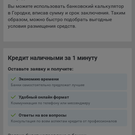
выбора (например, языкового). Техническая аналитика
Вы можете использовать банковский калькулятор
используется для обеспечения корректной работы сайта.
в Городке, вписав сумму и срок заключения. Таким
Компании, которой мы поручаем обработку данных для
образом, можно быстро подобрать выгодные
данной цели:
условия размещения средств.
Сервис хранения информации, предоставляемый
компанией, согласно договора аренды ООО «Рэкун
технолоджи», 220069 г. Минск, пр-т Дзержинского, д.3Б,
пом.44.
Кредит наличными за 1 минуту
Рекламные Cookie
Оставьте заявку и получите:
Отключение рекламных cookie-файлы не позволит
Экономию времени
принимать меры по совершенствованию работы
Банки самостоятельно предложат лучшее
Сайта, исходя из предпочтений пользователя, а также
Удобный онлайн формат
осуществлять подбор рекламы, иных рекламных
Коммуникация по телефону или мессенджеру
материалов по наиболее актуальному, подходящему
назначению для каждого конкретного пользователя.
Ответы на все вопросы
Сохранить мои изменения
Консультация по всем аспектам кредита от профессионалов
Компании, которым мы поручаем обработку данных для
данной цели:
Сохранить по умолчанию