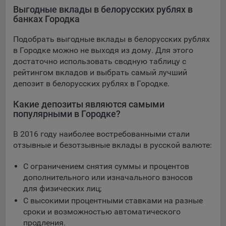
конфиденциальности Яндекс
.
Выгодные вклады в белорусских рублях в
банках Городка
Google Analytics – сервис веб-аналитики,
предоставляемый компанией Google, Inc. Адрес: Google,
Подобрать выгодные вклады в белорусских рублях
Google Data Protection Office, 1600 Amphitheatre Pkwy,
в Городке можно не выходя из дому. Для этого
Mountain View, CA 94043, USA.
Политика
достаточно использовать сводную таблицу с
конфиденциальности Google.
рейтингом вкладов и выбрать самый лучший
Matomo — это система веб-аналитики, которая позволяет
депозит в белорусских рублях в Городке.
следит за доступностью сервисов, предоставляемых
myfin.by.
Какие депозиты являются самыми
Адрес: ООО «Рэкун технолоджи», 220069 г. Минск, пр-т
популярными в Городке?
Дзержинского, д.3Б, пом.44.
В 2016 году наиболее востребованными стали
Пиксель VK Рекламы - сервис позволяет показывать
отзывные и безотзывные вклады в русской валюте:
рекламу на площадке VK пользователям, которые
посещали сайт.
С ограничением снятия суммы и процентов
Адрес: ООО «ВК», РФ, 125167, г. Москва, Ленинградский
дополнительного или изначального взносов
проспект, д. 39, стр. 79, БЦ «SkyLight».
для физических лиц;
Технические настройки
С высокими процентными ставками на разные
сроки и возможностью автоматического
Технические настройки хранят технические данные вашего
продления.