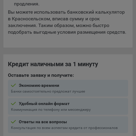
выбора (например, языкового). Техническая аналитика
продления.
используется для обеспечения корректной работы сайта.
Вы можете использовать банковский калькулятор
Компании, которой мы поручаем обработку данных для
в Красносельском, вписав сумму и срок
данной цели:
заключения. Таким образом, можно быстро
подобрать выгодные условия размещения средств.
Сервис хранения информации, предоставляемый
компанией, согласно договора аренды ООО «Рэкун
технолоджи», 220069 г. Минск, пр-т Дзержинского, д.3Б,
пом.44.
Кредит наличными за 1 минуту
Рекламные Cookie
Оставьте заявку и получите:
Отключение рекламных cookie-файлы не позволит
принимать меры по совершенствованию работы
Экономию времени
Банки самостоятельно предложат лучшее
Сайта, исходя из предпочтений пользователя, а также
осуществлять подбор рекламы, иных рекламных
Удобный онлайн формат
материалов по наиболее актуальному, подходящему
Коммуникация по телефону или мессенджеру
назначению для каждого конкретного пользователя.
Ответы на все вопросы
Компании, которым мы поручаем обработку данных для
Сохранить мои изменения
Консультация по всем аспектам кредита от профессионалов
данной цели: