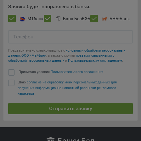
Сохранить по умолчанию
Яндекса рекламная сеть (Yandex Mobile Ads, ADFOX) -
Заявка будет направлена в банки:
сервис показа контекстной рекламы. Адрес: Yandex
Europe AG, Werftestrasse 4, CH-6005 Luzern, Switzerland.
МТбанк
Банк БелВЭБ
БНБ-Банк
Google Ads - сервис показа контекстной рекламы,
предоставляемый компанией Google Ireland Ltd, Gordon
Телефон
House Barrow Street Dublin 4, D04E5W5 Ireland.
Предварительно ознакомившись с
условиями обработки персональных
данных ООО «Майфин»
, а также с моими
правами, связанными с
обработкой персональных данных
и
Пользовательским соглашением
:
Принимаю условия
Пользовательского соглашения
Даю
согласие на обработку моих персональных данных для
получения информационно-новостной рассылки рекламного
характера
Отправить заявку