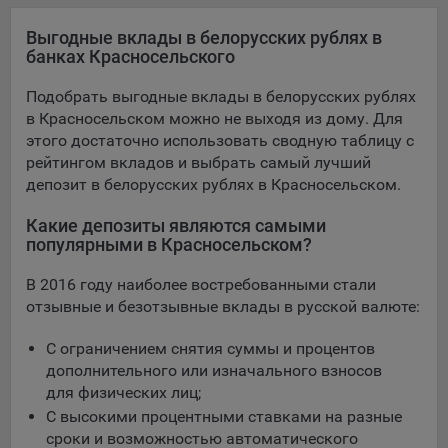
конфиденциальности Яндекс
.
Выгодные вклады в белорусских рублях в
Google Analytics – сервис веб-аналитики,
банках Красносельского
предоставляемый компанией Google, Inc. Адрес: Google,
Google Data Protection Office, 1600 Amphitheatre Pkwy,
Подобрать выгодные вклады в белорусских рублях
Mountain View, CA 94043, USA.
Политика
в Красносельском можно не выходя из дому. Для
конфиденциальности Google.
этого достаточно использовать сводную таблицу с
Matomo — это система веб-аналитики, которая позволяет
рейтингом вкладов и выбрать самый лучший
следит за доступностью сервисов, предоставляемых
депозит в белорусских рублях в Красносельском.
myfin.by.
Адрес: ООО «Рэкун технолоджи», 220069 г. Минск, пр-т
Какие депозиты являются самыми
Дзержинского, д.3Б, пом.44.
популярными в Красносельском?
Пиксель VK Рекламы - сервис позволяет показывать
В 2016 году наиболее востребованными стали
рекламу на площадке VK пользователям, которые
отзывные и безотзывные вклады в русской валюте:
посещали сайт.
Адрес: ООО «ВК», РФ, 125167, г. Москва, Ленинградский
С ограничением снятия суммы и процентов
проспект, д. 39, стр. 79, БЦ «SkyLight».
дополнительного или изначального взносов
для физических лиц;
Технические настройки
С высокими процентными ставками на разные
Технические настройки хранят технические данные вашего
сроки и возможностью автоматического