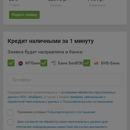
конфиденциальности Яндекс
.
Ставка
Платёж
Переплата
Google Analytics – сервис веб-аналитики,
Подать заявку
предоставляемый компанией Google, Inc. Адрес: Google,
Google Data Protection Office, 1600 Amphitheatre Pkwy,
Mountain View, CA 94043, USA.
Политика
конфиденциальности Google.
Кредит наличными за 1 минуту
Matomo — это система веб-аналитики, которая позволяет
следит за доступностью сервисов, предоставляемых
Заявка будет направлена в банки:
myfin.by.
МТбанк
Банк БелВЭБ
БНБ-Банк
Адрес: ООО «Рэкун технолоджи», 220069 г. Минск, пр-т
Дзержинского, д.3Б, пом.44.
Пиксель VK Рекламы - сервис позволяет показывать
Телефон
рекламу на площадке VK пользователям, которые
посещали сайт.
Предварительно ознакомившись с
условиями обработки персональных
Адрес: ООО «ВК», РФ, 125167, г. Москва, Ленинградский
данных ООО «Майфин»
, а также с моими
правами, связанными с
обработкой персональных данных
и
Пользовательским соглашением
:
проспект, д. 39, стр. 79, БЦ «SkyLight».
Принимаю условия
Пользовательского соглашения
Технические настройки
Даю
согласие на обработку моих персональных данных для
Технические настройки хранят технические данные вашего
получения информационно-новостной рассылки рекламного