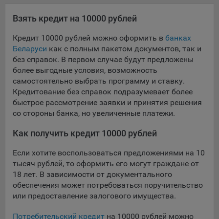
Яндекса рекламная сеть (Yandex Mobile Ads, ADFOX) -
Взять кредит на 10000 рублей
сервис показа контекстной рекламы. Адрес: Yandex
Europe AG, Werftestrasse 4, CH-6005 Luzern, Switzerland.
Кредит 10000 рублей можно оформить в
банках
Google Ads - сервис показа контекстной рекламы,
Беларуси
как с полным пакетом документов, так и
предоставляемый компанией Google Ireland Ltd, Gordon
без справок. В первом случае будут предложены
House Barrow Street Dublin 4, D04E5W5 Ireland.
более выгодные условия, возможность
самостоятельно выбрать программу и ставку.
Кредитование без справок подразумевает более
Сохранить мои изменения
быстрое рассмотрение заявки и принятия решения
со стороны банка, но увеличенные платежи.
Сохранить по умолчанию
Как получить кредит 10000 рублей
Если хотите воспользоваться предложениями на 10
тысяч рублей, то оформить его могут граждане от
18 лет. В зависимости от документального
обеспечения может потребоваться поручительство
или предоставление залогового имущества.
Потребительский кредит
на 10000 рублей можно