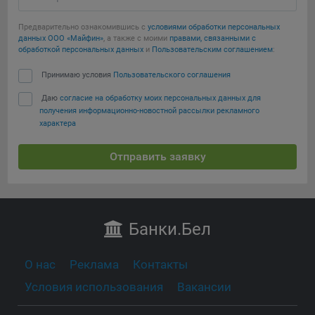
Предварительно ознакомившись с
условиями обработки персональных
данных ООО «Майфин»
, а также с моими
правами, связанными с
обработкой персональных данных
и
Пользовательским соглашением
:
Принимаю условия
Пользовательского соглашения
Даю
согласие на обработку моих персональных данных для
получения информационно-новостной рассылки рекламного
характера
Отправить заявку
Банки
.Бел
О нас
Реклама
Контакты
Условия использования
Вакансии