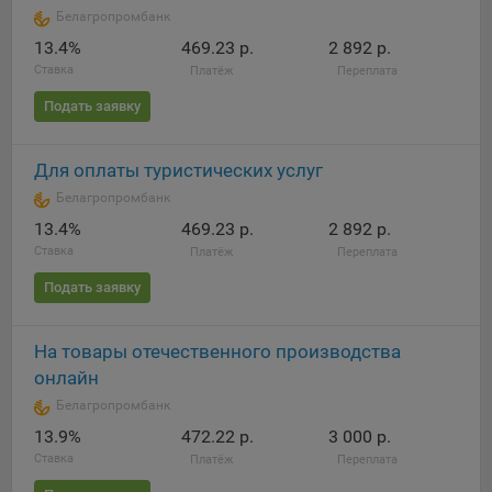
Яндекса рекламная сеть (Yandex Mobile Ads, ADFOX) -
Белагропромбанк
сервис показа контекстной рекламы. Адрес: Yandex
13.4%
469.23 р.
2 892 р.
Europe AG, Werftestrasse 4, CH-6005 Luzern, Switzerland.
Ставка
Платёж
Переплата
Google Ads - сервис показа контекстной рекламы,
Подать заявку
предоставляемый компанией Google Ireland Ltd, Gordon
House Barrow Street Dublin 4, D04E5W5 Ireland.
Для оплаты туристических услуг
Белагропромбанк
Сохранить мои изменения
13.4%
469.23 р.
2 892 р.
Ставка
Платёж
Переплата
Сохранить по умолчанию
Подать заявку
На товары отечественного производства
онлайн
Белагропромбанк
13.9%
472.22 р.
3 000 р.
Ставка
Платёж
Переплата