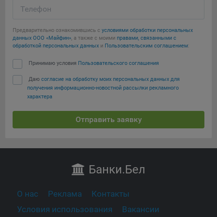
Телефон
Предварительно ознакомившись с
условиями обработки персональных
данных ООО «Майфин»
, а также с моими
правами, связанными с
обработкой персональных данных
и
Пользовательским соглашением
:
Принимаю условия
Пользовательского соглашения
Даю
согласие на обработку моих персональных данных для
получения информационно-новостной рассылки рекламного
характера
Отправить заявку
Банки
.Бел
О нас
Реклама
Контакты
Условия использования
Вакансии