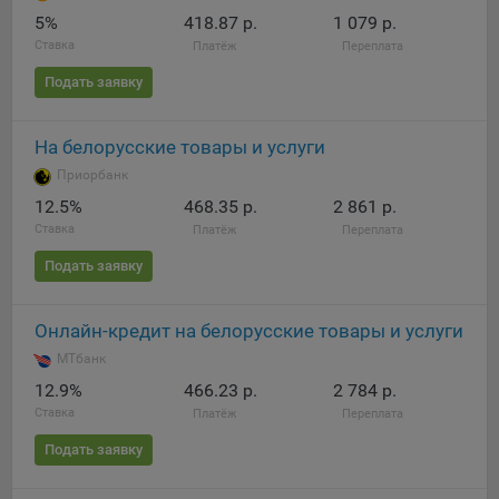
5%
418.87 р.
1 079 р.
При этом, некоторые браузеры позволяют посещать
Ставка
Платёж
Переплата
интернет-сайты в режиме «Инкогнито», чтобы ограничить
хранимый на компьютере объем информации и
Подать заявку
автоматически удалять сессионные файлы cookie. Кроме
того, субъект персональных данных может удалить ранее
На белорусские товары и услуги
сохраненные файлов cookie выбрав соответствующую
опцию в истории браузера.
Приорбанк
12.5%
468.35 р.
2 861 р.
Подробнее о параметрах управления можно ознакомиться,
Ставка
Платёж
Переплата
перейдя по внешним ссылкам, ведущим на
соответствующие страницы сайтов основных браузеров:
Подать заявку
Firefox
Онлайн-кредит на белорусские товары и услуги
Chrome
МТбанк
Safari
12.9%
466.23 р.
2 784 р.
Opera
Ставка
Платёж
Переплата
Microsoft Edge
Подать заявку
Internet Explorer