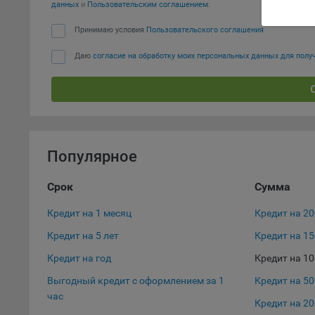
данных
и
Пользовательским соглашением
:
Благод
тенден
Принимаю условия
Пользовательского соглашения
для ан
Даю
согласие на обработку моих персональных данных для пол
9.5. Ф
реклам
Технич
Необхо
Analyt
Популярное
Общест
пользо
Срок
Сумма
Осталь
Кредит на 1 месяц
Кредит на 2
Отключ
Кредит на 5 лет
Кредит на 1
предпо
популя
Кредит на год
Кредит на 1
исходя
Выгодный кредит с оформлением за 1
Кредит на 50
При эт
час
Кредит на 20
«Инког