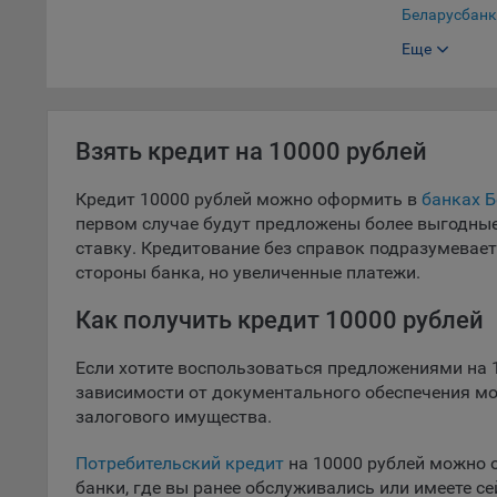
Откл
Беларусбанк
пред
Еще
Банк БелВЭ
попу
Сайт
Белгазпром
Белинвестба
Статис
Взять кредит на 10000 рублей
БНБ-Банк
Компан
БСБ Банк
Кредит 10000 рублей можно оформить в
банках Б
Янде
первом случае будут предложены более выгодны
Адре
Сбер Банк
ставку. Кредитование без справок подразумевает
кон
Нео Банк Аз
стороны банка, но увеличенные платежи.
Goog
СтатусБанк
Inc.
Как получить кредит 10000 рублей
Moun
МТбанк
Mato
Если хотите воспользоваться предложениями на 10
Паритетбанк
дост
зависимости от документального обеспечения мо
Приорбанк
Адре
залогового имущества.
пом.
Банк РРБ
Потребительский кредит
на 10000 рублей можно о
Пикс
Технобанк
банки, где вы ранее обслуживались или имеете с
поль