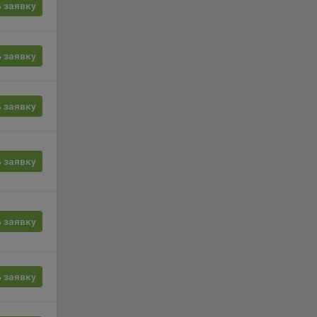
сии
 заявку
ых
 заявку
 заявку
ность
 заявку
телю.
 заявку
ри
ла
 заявку
ователь
орые