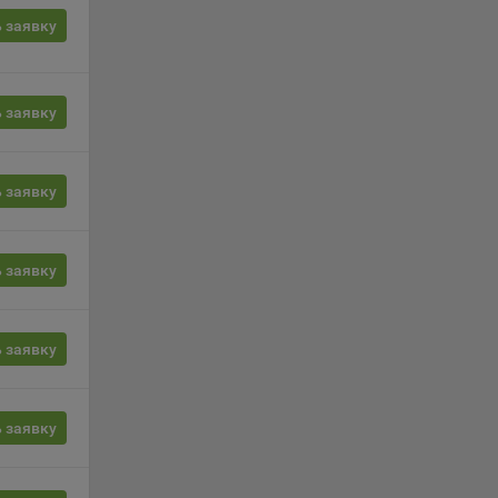
 заявку
, если
ение
 заявку
г
 если
ть
 заявку
я
 заявку
ример,
ты
и
 заявку
йте
 заявку
лучае
ожет
вой