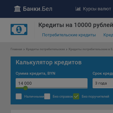
Банки
.Бел
Курсы валют
Кредиты на 10000 рублей
Потребительские кредиты
Кред
Главная
Кредиты потребительские
Кредиты потребительские в Е
ПОЛОЖЕ
Калькулятор кредитов
Обще
удел
отве
Сумма кредита, BYN
Срок кред
Утве
3 года
«По
перс
Бела
Наличными
Без справок
Без поручителей
«За
Поли