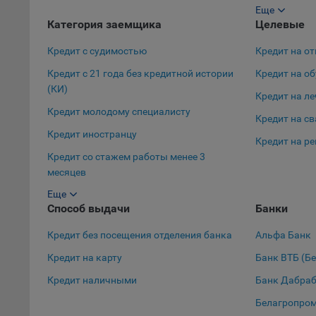
автома
Еще
Кредит на 10
персон
Категория заемщика
Целевые
соотве
Кредит с судимостью
Кредит на от
Подроб
Кредит с 21 года без кредитной истории
Кредит на о
ссылка
(КИ)
Кредит на л
Fire
Кредит молодому специалисту
Кредит на с
Chr
Кредит иностранцу
Кредит на р
Safa
Кредит со стажем работы менее 3
Ope
месяцев
Micr
Еще
Кредит в декретном отпуске
Способ выдачи
Банки
Inte
Кредит с 19 лет
Кредит без посещения отделения банка
Альфа Банк
16. По
Кредит с 18 лет
вопрос
Кредит на карту
Банк ВТБ (Б
Кредит студенту
Общес
Кредит наличными
Банк Дабра
Кредит для пенсионеров
А
Белагропро