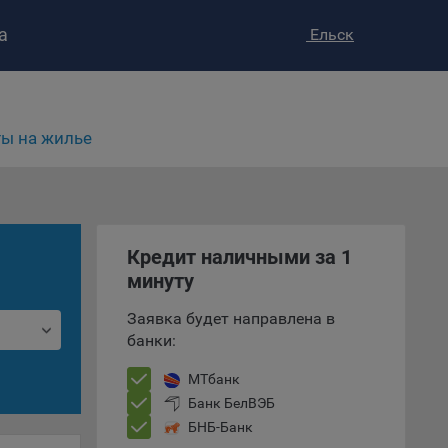
а
Ельск
ы на жилье
ство»
)
Кредит наличными за 1
ке и
минуту
анных.
Заявка будет направлена в
е
банки:
и
ее –
МТбанк
Банк БелВЭБ
БНБ-Банк