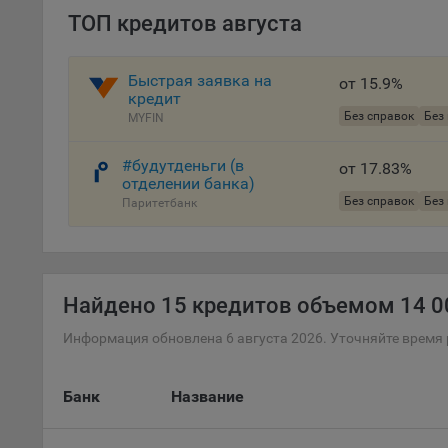
осу
ТОП кредитов августа
«ban
файл
проц
Быстрая заявка на
от 15.9%
кредит
Файл
Без справок
Без
комп
MYFIN
указ
сове
#будутденьги (в
от 17.83%
выби
отделении банка)
Без справок
Без
напр
Паритетбанк
Целя
Обще
пер
Найдено
15 кредитов объемом 14 00
На с
сайт
Информация обновлена 6 августа 2026. Уточняйте время 
(зад
Общ
Банк
Название
(вкл
стат