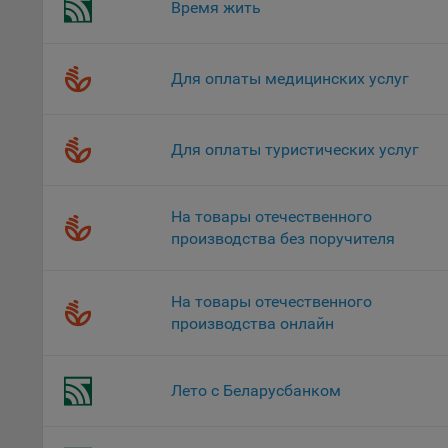
верс
Время жить
стра
Поми
Для оплаты медицинских услуг
могу
наст
5.1. О
Для оплаты туристических услуг
5.2. П
их раб
На товары отечественного
5.3. С
производства без поручителя
дальне
5.4. С
На товары отечественного
9.1. Т
производства онлайн
регист
коммен
коррек
Лето с Беларусбанком
пользо
может 
уведом