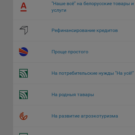
поль
"Наше всё" на белорусские товары и
Обще
услуги
это 
файл
На с
Рефинансирование кредитов
Обще
поль
Проще простого
поль
рекл
Иног
На потребительские нужды "На усё!"
эффе
зап
Обще
оцен
На родныя тавары
Срок
Поль
На развитие агроэкотуризма
файл
испо
потр