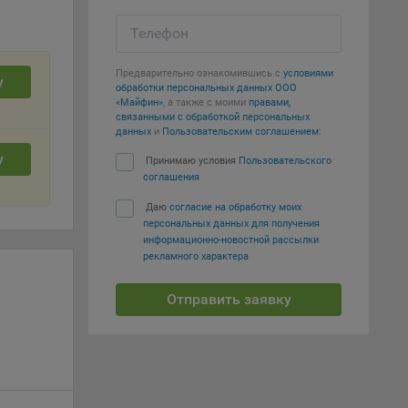
т
Телефон
вать
Предварительно ознакомившись с
условиями
у
е
обработки персональных данных ООО
«Майфин»
, а также с моими
правами,
связанными с обработкой персональных
вий,
данных
и
Пользовательским соглашением
:
 или
у
Принимаю условия
Пользовательского
йта,
соглашения
Даю
согласие на обработку моих
персональных данных для получения
информационно-новостной рассылки
рекламного характера
ваемые
Отправить заявку
ie