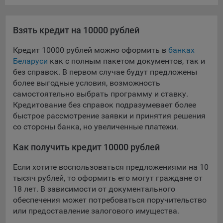
конфиденциальности Яндекс
.
Google Analytics – сервис веб-аналитики,
Взять кредит на 10000 рублей
предоставляемый компанией Google, Inc. Адрес: Google,
Google Data Protection Office, 1600 Amphitheatre Pkwy,
Кредит 10000 рублей можно оформить в
банках
Mountain View, CA 94043, USA.
Политика
Беларуси
как с полным пакетом документов, так и
конфиденциальности Google.
без справок. В первом случае будут предложены
Matomo — это система веб-аналитики, которая позволяет
более выгодные условия, возможность
следит за доступностью сервисов, предоставляемых
самостоятельно выбрать программу и ставку.
myfin.by.
Кредитование без справок подразумевает более
Адрес: ООО «Рэкун технолоджи», 220069 г. Минск, пр-т
быстрое рассмотрение заявки и принятия решения
Дзержинского, д.3Б, пом.44.
со стороны банка, но увеличенные платежи.
Пиксель VK Рекламы - сервис позволяет показывать
рекламу на площадке VK пользователям, которые
Как получить кредит 10000 рублей
посещали сайт.
Адрес: ООО «ВК», РФ, 125167, г. Москва, Ленинградский
Если хотите воспользоваться предложениями на 10
проспект, д. 39, стр. 79, БЦ «SkyLight».
тысяч рублей, то оформить его могут граждане от
18 лет. В зависимости от документального
Технические настройки
обеспечения может потребоваться поручительство
или предоставление залогового имущества.
Технические настройки хранят технические данные вашего