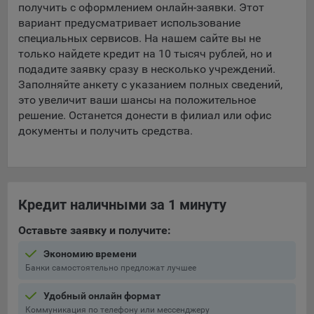
получить с оформлением онлайн-заявки. Этот
Яндекса рекламная сеть (Yandex Mobile Ads, ADFOX) -
вариант предусматривает использование
сервис показа контекстной рекламы. Адрес: Yandex
специальных сервисов. На нашем сайте вы не
Europe AG, Werftestrasse 4, CH-6005 Luzern, Switzerland.
только найдете кредит на 10 тысяч рублей, но и
Google Ads - сервис показа контекстной рекламы,
подадите заявку сразу в несколько учреждений.
предоставляемый компанией Google Ireland Ltd, Gordon
Заполняйте анкету с указанием полных сведений,
House Barrow Street Dublin 4, D04E5W5 Ireland.
это увеличит ваши шансы на положительное
решение. Останется донести в филиал или офис
документы и получить средства.
Сохранить мои изменения
Сохранить по умолчанию
Кредит наличными за 1 минуту
Оставьте заявку и получите:
Экономию времени
Банки самостоятельно предложат лучшее
Удобный онлайн формат
Коммуникация по телефону или мессенджеру