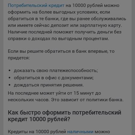
выбора (например, языкового). Техническая аналитика
Потребительский кредит
на 10000 рублей можно
используется для обеспечения корректной работы сайта.
оформить на более выгодных условиях, если
Компании, которой мы поручаем обработку данных для
обратиться в те банки, где вы ранее обслуживались
данной цели:
или имеете сейчас депозит или зарплатную карту.
Наличие последней поможет получить деньги без
Сервис хранения информации, предоставляемый
справки о доходах по выгодным процентам.
компанией, согласно договора аренды ООО «Рэкун
технолоджи», 220069 г. Минск, пр-т Дзержинского, д.3Б,
Если вы решите обратиться в банк впервые, то
пом.44.
придется:
Рекламные Cookie
доказать свою платежеспособность;
обратиться в офис с документами;
Отключение рекламных cookie-файлы не позволит
дождаться принятия решения.
принимать меры по совершенствованию работы
Сайта, исходя из предпочтений пользователя, а также
На последнее может уйти от 15 минут до
осуществлять подбор рекламы, иных рекламных
нескольких часов. Это зависит от политики банка.
материалов по наиболее актуальному, подходящему
назначению для каждого конкретного пользователя.
Как быстро оформить потребительский
кредит 10000 рублей?
Компании, которым мы поручаем обработку данных для
данной цели:
Кредиты на 10000 рублей
наличными
можно