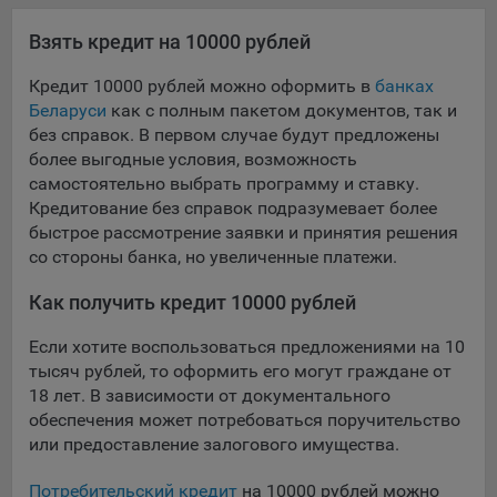
Яндекса рекламная сеть (Yandex Mobile Ads, ADFOX) -
Взять кредит на 10000 рублей
сервис показа контекстной рекламы. Адрес: Yandex
Europe AG, Werftestrasse 4, CH-6005 Luzern, Switzerland.
Кредит 10000 рублей можно оформить в
банках
Google Ads - сервис показа контекстной рекламы,
Беларуси
как с полным пакетом документов, так и
предоставляемый компанией Google Ireland Ltd, Gordon
без справок. В первом случае будут предложены
House Barrow Street Dublin 4, D04E5W5 Ireland.
более выгодные условия, возможность
самостоятельно выбрать программу и ставку.
Кредитование без справок подразумевает более
Сохранить мои изменения
быстрое рассмотрение заявки и принятия решения
со стороны банка, но увеличенные платежи.
Сохранить по умолчанию
Как получить кредит 10000 рублей
Если хотите воспользоваться предложениями на 10
тысяч рублей, то оформить его могут граждане от
18 лет. В зависимости от документального
обеспечения может потребоваться поручительство
или предоставление залогового имущества.
Потребительский кредит
на 10000 рублей можно