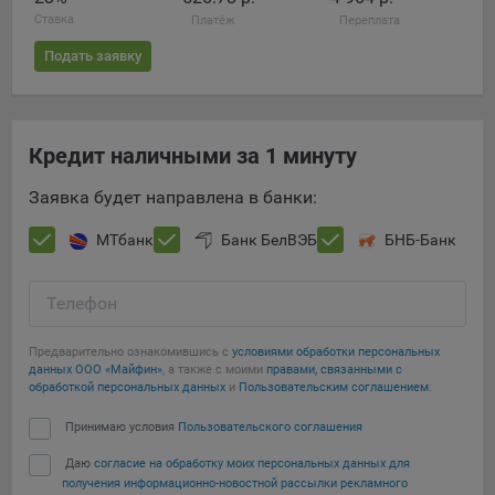
конфиденциальности Яндекс
.
Ставка
Платёж
Переплата
Google Analytics – сервис веб-аналитики,
Подать заявку
предоставляемый компанией Google, Inc. Адрес: Google,
Google Data Protection Office, 1600 Amphitheatre Pkwy,
Mountain View, CA 94043, USA.
Политика
конфиденциальности Google.
Кредит наличными за 1 минуту
Matomo — это система веб-аналитики, которая позволяет
следит за доступностью сервисов, предоставляемых
Заявка будет направлена в банки:
myfin.by.
МТбанк
Банк БелВЭБ
БНБ-Банк
Адрес: ООО «Рэкун технолоджи», 220069 г. Минск, пр-т
Дзержинского, д.3Б, пом.44.
Пиксель VK Рекламы - сервис позволяет показывать
Телефон
рекламу на площадке VK пользователям, которые
посещали сайт.
Предварительно ознакомившись с
условиями обработки персональных
Адрес: ООО «ВК», РФ, 125167, г. Москва, Ленинградский
данных ООО «Майфин»
, а также с моими
правами, связанными с
обработкой персональных данных
и
Пользовательским соглашением
:
проспект, д. 39, стр. 79, БЦ «SkyLight».
Принимаю условия
Пользовательского соглашения
Технические настройки
Даю
согласие на обработку моих персональных данных для
Технические настройки хранят технические данные вашего
получения информационно-новостной рассылки рекламного