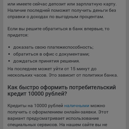
или имеете сейчас депозит или зарплатную карту.
Яндекса рекламная сеть (Yandex Mobile Ads, ADFOX) -
Наличие последней поможет получить деньги без
сервис показа контекстной рекламы. Адрес: Yandex
справки о доходах по выгодным процентам.
Europe AG, Werftestrasse 4, CH-6005 Luzern, Switzerland.
Google Ads - сервис показа контекстной рекламы,
Если вы решите обратиться в банк впервые, то
предоставляемый компанией Google Ireland Ltd, Gordon
придется:
House Barrow Street Dublin 4, D04E5W5 Ireland.
доказать свою платежеспособность;
обратиться в офис с документами;
Сохранить мои изменения
дождаться принятия решения.
Сохранить по умолчанию
На последнее может уйти от 15 минут до
нескольких часов. Это зависит от политики банка.
Как быстро оформить потребительский
кредит 10000 рублей?
Кредиты на 10000 рублей
наличными
можно
получить с оформлением онлайн-заявки. Этот
вариант предусматривает использование
специальных сервисов. На нашем сайте вы не