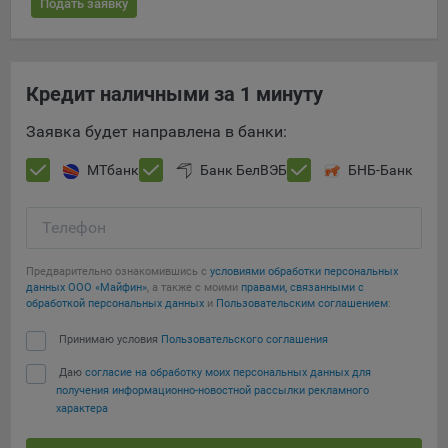
Подать заявку
16. Пользователь всегда может направить сообщение с
имеющимся у него вопросом, в части использования
файлов сookie, на электронную почту Общества:
info@myfin.by
Кредит наличными за 1 минуту
Аналитические Cookie
Заявка будет направлена в банки:
Отключение аналитических cookie-файлов не позволит
МТбанк
Банк БелВЭБ
БНБ-Банк
определять предпочтения пользователей Сайта, в том
числе наиболее и наименее популярные страницы и
принимать меры по совершенствованию работы Сайта
Телефон
исходя из предпочтений пользователей
Предварительно ознакомившись с
условиями обработки персональных
Статистические куки позволяют определять предпочтения
данных ООО «Майфин»
, а также с моими
правами, связанными с
пользователей сайта.
обработкой персональных данных
и
Пользовательским соглашением
:
Компании, которым мы поручаем обработку
Принимаю условия
Пользовательского соглашения
статистических cookies:
Даю
согласие на обработку моих персональных данных для
получения информационно-новостной рассылки рекламного
Яндекс Метрика – сервис веб-аналитики,
характера
предоставляемый ООО «Яндекс». Адрес: г. Москва, ул.
Льва Толстого, д. 16, 119021.
Политика