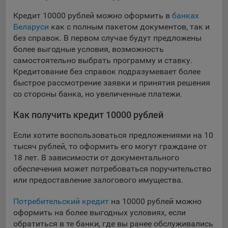
выбора (например, языкового). Техническая аналитика
используется для обеспечения корректной работы сайта.
Кредит 10000 рублей можно оформить в
банках
Беларуси
как с полным пакетом документов, так и
Компании, которой мы поручаем обработку данных для
без справок. В первом случае будут предложены
данной цели:
более выгодные условия, возможность
Сервис хранения информации, предоставляемый
самостоятельно выбрать программу и ставку.
компанией, согласно договора аренды ООО «Рэкун
Кредитование без справок подразумевает более
технолоджи», 220069 г. Минск, пр-т Дзержинского, д.3Б,
быстрое рассмотрение заявки и принятия решения
пом.44.
со стороны банка, но увеличенные платежи.
Рекламные Cookie
Как получить кредит 10000 рублей
Отключение рекламных cookie-файлы не позволит
Если хотите воспользоваться предложениями на 10
принимать меры по совершенствованию работы
тысяч рублей, то оформить его могут граждане от
Сайта, исходя из предпочтений пользователя, а также
18 лет. В зависимости от документального
осуществлять подбор рекламы, иных рекламных
обеспечения может потребоваться поручительство
материалов по наиболее актуальному, подходящему
или предоставление залогового имущества.
назначению для каждого конкретного пользователя.
Потребительский кредит
на 10000 рублей можно
Компании, которым мы поручаем обработку данных для
оформить на более выгодных условиях, если
данной цели:
обратиться в те банки, где вы ранее обслуживались