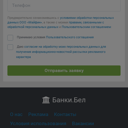
Телефон
Предварительно ознакомившись с
условиями обработки персональных
данных ООО «Майфин»
, а также с моими
правами, связанными с
обработкой персональных данных
и
Пользовательским соглашением
:
Принимаю условия
Пользовательского соглашения
Даю
согласие на обработку моих персональных данных для
получения информационно-новостной рассылки рекламного
характера
Отправить заявку
Банки
.Бел
О нас
Реклама
Контакты
Условия использования
Вакансии