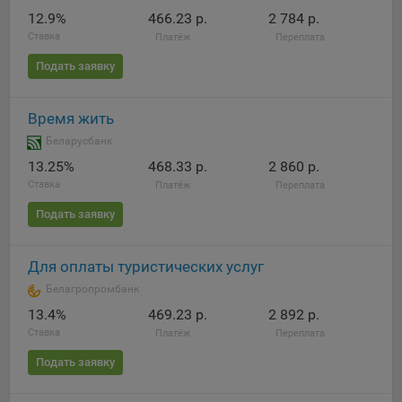
12.9%
466.23 р.
2 784 р.
При этом, некоторые браузеры позволяют посещать
Ставка
Платёж
Переплата
интернет-сайты в режиме «Инкогнито», чтобы ограничить
хранимый на компьютере объем информации и
Подать заявку
автоматически удалять сессионные файлы cookie. Кроме
того, субъект персональных данных может удалить ранее
Время жить
сохраненные файлов cookie выбрав соответствующую
опцию в истории браузера.
Беларусбанк
13.25%
468.33 р.
2 860 р.
Подробнее о параметрах управления можно ознакомиться,
Ставка
Платёж
Переплата
перейдя по внешним ссылкам, ведущим на
соответствующие страницы сайтов основных браузеров:
Подать заявку
Firefox
Для оплаты туристических услуг
Chrome
Белагропромбанк
Safari
13.4%
469.23 р.
2 892 р.
Opera
Ставка
Платёж
Переплата
Microsoft Edge
Подать заявку
Internet Explorer