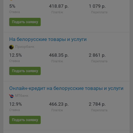
5%
418.87 р.
1 079 р.
При этом, некоторые браузеры позволяют посещать
Ставка
Платёж
Переплата
интернет-сайты в режиме «Инкогнито», чтобы ограничить
хранимый на компьютере объем информации и
Подать заявку
автоматически удалять сессионные файлы cookie. Кроме
того, субъект персональных данных может удалить ранее
На белорусские товары и услуги
сохраненные файлов cookie выбрав соответствующую
опцию в истории браузера.
Приорбанк
12.5%
468.35 р.
2 861 р.
Подробнее о параметрах управления можно ознакомиться,
Ставка
Платёж
Переплата
перейдя по внешним ссылкам, ведущим на
соответствующие страницы сайтов основных браузеров:
Подать заявку
Firefox
Онлайн-кредит на белорусские товары и услуги
Chrome
МТбанк
Safari
12.9%
466.23 р.
2 784 р.
Opera
Ставка
Платёж
Переплата
Microsoft Edge
Подать заявку
Internet Explorer