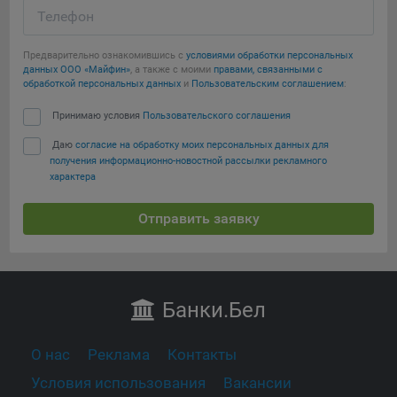
Телефон
Предварительно ознакомившись с
условиями обработки персональных
данных ООО «Майфин»
, а также с моими
правами, связанными с
обработкой персональных данных
и
Пользовательским соглашением
:
Принимаю условия
Пользовательского соглашения
Даю
согласие на обработку моих персональных данных для
получения информационно-новостной рассылки рекламного
характера
Отправить заявку
Банки
.Бел
О нас
Реклама
Контакты
Условия использования
Вакансии