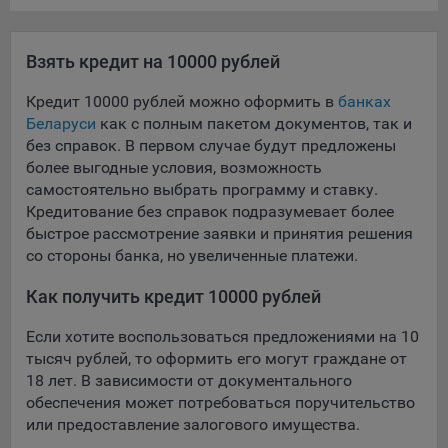
Яндекса рекламная сеть (Yandex Mobile Ads, ADFOX) -
сервис показа контекстной рекламы. Адрес: Yandex
Europe AG, Werftestrasse 4, CH-6005 Luzern, Switzerland.
Взять кредит на 10000 рублей
Google Ads - сервис показа контекстной рекламы,
Кредит 10000 рублей можно оформить в
банках
предоставляемый компанией Google Ireland Ltd, Gordon
Беларуси
как с полным пакетом документов, так и
House Barrow Street Dublin 4, D04E5W5 Ireland.
без справок. В первом случае будут предложены
более выгодные условия, возможность
самостоятельно выбрать программу и ставку.
Сохранить мои изменения
Кредитование без справок подразумевает более
быстрое рассмотрение заявки и принятия решения
Сохранить по умолчанию
со стороны банка, но увеличенные платежи.
Как получить кредит 10000 рублей
Если хотите воспользоваться предложениями на 10
тысяч рублей, то оформить его могут граждане от
18 лет. В зависимости от документального
обеспечения может потребоваться поручительство
или предоставление залогового имущества.