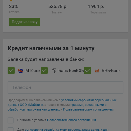
конфиденциальности Яндекс
.
23%
526.78 р.
4 964 р.
Google Analytics – сервис веб-аналитики,
Ставка
Платёж
Переплата
предоставляемый компанией Google, Inc. Адрес: Google,
Подать заявку
Google Data Protection Office, 1600 Amphitheatre Pkwy,
Mountain View, CA 94043, USA.
Политика
конфиденциальности Google.
Matomo — это система веб-аналитики, которая позволяет
Кредит наличными за 1 минуту
следит за доступностью сервисов, предоставляемых
myfin.by.
Заявка будет направлена в банки:
Адрес: ООО «Рэкун технолоджи», 220069 г. Минск, пр-т
Дзержинского, д.3Б, пом.44.
МТбанк
Банк БелВЭБ
БНБ-Банк
Пиксель VK Рекламы - сервис позволяет показывать
рекламу на площадке VK пользователям, которые
Телефон
посещали сайт.
Адрес: ООО «ВК», РФ, 125167, г. Москва, Ленинградский
Предварительно ознакомившись с
условиями обработки персональных
проспект, д. 39, стр. 79, БЦ «SkyLight».
данных ООО «Майфин»
, а также с моими
правами, связанными с
обработкой персональных данных
и
Пользовательским соглашением
:
Технические настройки
Принимаю условия
Пользовательского соглашения
Технические настройки хранят технические данные вашего
Даю
согласие на обработку моих персональных данных для