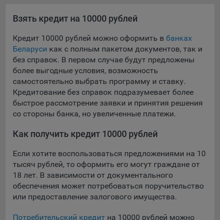
Яндекса рекламная сеть (Yandex Mobile Ads, ADFOX) -
Взять кредит на 10000 рублей
сервис показа контекстной рекламы. Адрес: Yandex
Europe AG, Werftestrasse 4, CH-6005 Luzern, Switzerland.
Кредит 10000 рублей можно оформить в
банках
Google Ads - сервис показа контекстной рекламы,
Беларуси
как с полным пакетом документов, так и
предоставляемый компанией Google Ireland Ltd, Gordon
без справок. В первом случае будут предложены
House Barrow Street Dublin 4, D04E5W5 Ireland.
более выгодные условия, возможность
самостоятельно выбрать программу и ставку.
Кредитование без справок подразумевает более
Сохранить мои изменения
быстрое рассмотрение заявки и принятия решения
со стороны банка, но увеличенные платежи.
Сохранить по умолчанию
Как получить кредит 10000 рублей
Если хотите воспользоваться предложениями на 10
тысяч рублей, то оформить его могут граждане от
18 лет. В зависимости от документального
обеспечения может потребоваться поручительство
или предоставление залогового имущества.
Потребительский кредит
на 10000 рублей можно