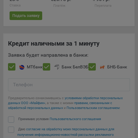
конфиденциальности Яндекс
.
Ставка
Платёж
Переплата
Google Analytics – сервис веб-аналитики,
Подать заявку
предоставляемый компанией Google, Inc. Адрес: Google,
Google Data Protection Office, 1600 Amphitheatre Pkwy,
Mountain View, CA 94043, USA.
Политика
конфиденциальности Google.
Кредит наличными за 1 минуту
Matomo — это система веб-аналитики, которая позволяет
следит за доступностью сервисов, предоставляемых
Заявка будет направлена в банки:
myfin.by.
МТбанк
Банк БелВЭБ
БНБ-Банк
Адрес: ООО «Рэкун технолоджи», 220069 г. Минск, пр-т
Дзержинского, д.3Б, пом.44.
Пиксель VK Рекламы - сервис позволяет показывать
Телефон
рекламу на площадке VK пользователям, которые
посещали сайт.
Предварительно ознакомившись с
условиями обработки персональных
Адрес: ООО «ВК», РФ, 125167, г. Москва, Ленинградский
данных ООО «Майфин»
, а также с моими
правами, связанными с
обработкой персональных данных
и
Пользовательским соглашением
:
проспект, д. 39, стр. 79, БЦ «SkyLight».
Принимаю условия
Пользовательского соглашения
Технические настройки
Даю
согласие на обработку моих персональных данных для
Технические настройки хранят технические данные вашего
получения информационно-новостной рассылки рекламного