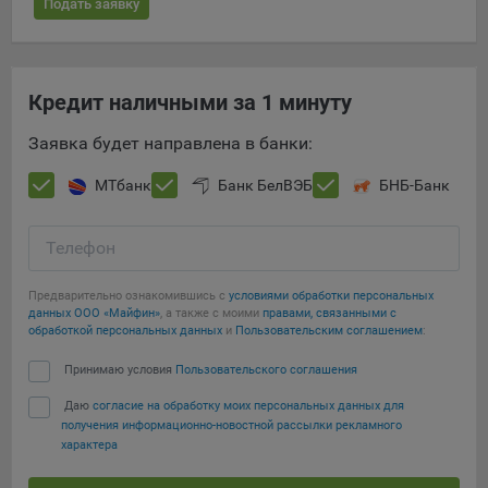
Подать заявку
16. Пользователь всегда может направить сообщение с
имеющимся у него вопросом, в части использования
файлов сookie, на электронную почту Общества:
info@myfin.by
Кредит наличными за 1 минуту
Аналитические Cookie
Заявка будет направлена в банки:
Отключение аналитических cookie-файлов не позволит
МТбанк
Банк БелВЭБ
БНБ-Банк
определять предпочтения пользователей Сайта, в том
числе наиболее и наименее популярные страницы и
принимать меры по совершенствованию работы Сайта
Телефон
исходя из предпочтений пользователей
Предварительно ознакомившись с
условиями обработки персональных
Статистические куки позволяют определять предпочтения
данных ООО «Майфин»
, а также с моими
правами, связанными с
пользователей сайта.
обработкой персональных данных
и
Пользовательским соглашением
:
Компании, которым мы поручаем обработку
Принимаю условия
Пользовательского соглашения
статистических cookies:
Даю
согласие на обработку моих персональных данных для
получения информационно-новостной рассылки рекламного
Яндекс Метрика – сервис веб-аналитики,
характера
предоставляемый ООО «Яндекс». Адрес: г. Москва, ул.
Льва Толстого, д. 16, 119021.
Политика