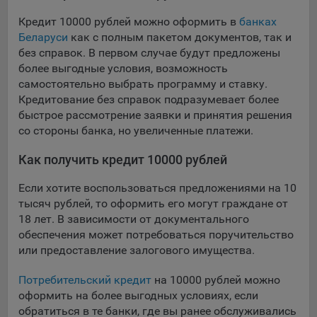
выбора (например, языкового). Техническая аналитика
используется для обеспечения корректной работы сайта.
Кредит 10000 рублей можно оформить в
банках
Беларуси
как с полным пакетом документов, так и
Компании, которой мы поручаем обработку данных для
без справок. В первом случае будут предложены
данной цели:
более выгодные условия, возможность
Сервис хранения информации, предоставляемый
самостоятельно выбрать программу и ставку.
компанией, согласно договора аренды ООО «Рэкун
Кредитование без справок подразумевает более
технолоджи», 220069 г. Минск, пр-т Дзержинского, д.3Б,
быстрое рассмотрение заявки и принятия решения
пом.44.
со стороны банка, но увеличенные платежи.
Рекламные Cookie
Как получить кредит 10000 рублей
Отключение рекламных cookie-файлы не позволит
Если хотите воспользоваться предложениями на 10
принимать меры по совершенствованию работы
тысяч рублей, то оформить его могут граждане от
Сайта, исходя из предпочтений пользователя, а также
18 лет. В зависимости от документального
осуществлять подбор рекламы, иных рекламных
обеспечения может потребоваться поручительство
материалов по наиболее актуальному, подходящему
или предоставление залогового имущества.
назначению для каждого конкретного пользователя.
Потребительский кредит
на 10000 рублей можно
Компании, которым мы поручаем обработку данных для
оформить на более выгодных условиях, если
данной цели:
обратиться в те банки, где вы ранее обслуживались