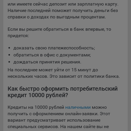
или имеете сейчас депозит или зарплатную карту.
Яндекса рекламная сеть (Yandex Mobile Ads, ADFOX) -
Наличие последней поможет получить деньги без
сервис показа контекстной рекламы. Адрес: Yandex
справки о доходах по выгодным процентам.
Europe AG, Werftestrasse 4, CH-6005 Luzern, Switzerland.
Google Ads - сервис показа контекстной рекламы,
Если вы решите обратиться в банк впервые, то
предоставляемый компанией Google Ireland Ltd, Gordon
придется:
House Barrow Street Dublin 4, D04E5W5 Ireland.
доказать свою платежеспособность;
обратиться в офис с документами;
Сохранить мои изменения
дождаться принятия решения.
Сохранить по умолчанию
На последнее может уйти от 15 минут до
нескольких часов. Это зависит от политики банка.
Как быстро оформить потребительский
кредит 10000 рублей?
Кредиты на 10000 рублей
наличными
можно
получить с оформлением онлайн-заявки. Этот
вариант предусматривает использование
специальных сервисов. На нашем сайте вы не