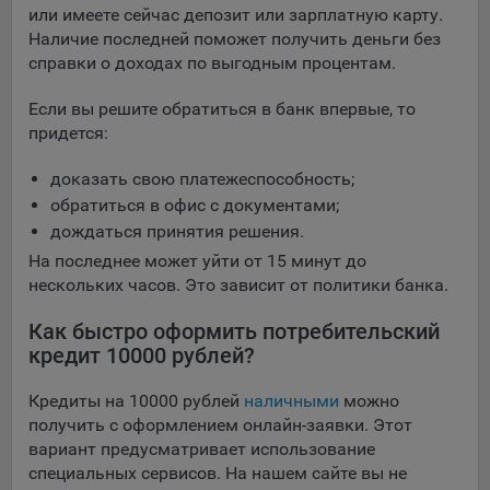
или имеете сейчас депозит или зарплатную карту.
Яндекса рекламная сеть (Yandex Mobile Ads, ADFOX) -
Наличие последней поможет получить деньги без
сервис показа контекстной рекламы. Адрес: Yandex
справки о доходах по выгодным процентам.
Europe AG, Werftestrasse 4, CH-6005 Luzern, Switzerland.
Google Ads - сервис показа контекстной рекламы,
Если вы решите обратиться в банк впервые, то
предоставляемый компанией Google Ireland Ltd, Gordon
придется:
House Barrow Street Dublin 4, D04E5W5 Ireland.
доказать свою платежеспособность;
обратиться в офис с документами;
Сохранить мои изменения
дождаться принятия решения.
Сохранить по умолчанию
На последнее может уйти от 15 минут до
нескольких часов. Это зависит от политики банка.
Как быстро оформить потребительский
кредит 10000 рублей?
Кредиты на 10000 рублей
наличными
можно
получить с оформлением онлайн-заявки. Этот
вариант предусматривает использование
специальных сервисов. На нашем сайте вы не