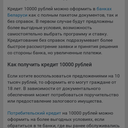
выбора (например, языкового). Техническая аналитика
используется для обеспечения корректной работы сайта.
Кредит 10000 рублей можно оформить в
банках
Беларуси
как с полным пакетом документов, так и
Компании, которой мы поручаем обработку данных для
без справок. В первом случае будут предложены
данной цели:
более выгодные условия, возможность
Сервис хранения информации, предоставляемый
самостоятельно выбрать программу и ставку.
компанией, согласно договора аренды ООО «Рэкун
Кредитование без справок подразумевает более
технолоджи», 220069 г. Минск, пр-т Дзержинского, д.3Б,
быстрое рассмотрение заявки и принятия решения
пом.44.
со стороны банка, но увеличенные платежи.
Рекламные Cookie
Как получить кредит 10000 рублей
Отключение рекламных cookie-файлы не позволит
Если хотите воспользоваться предложениями на 10
принимать меры по совершенствованию работы
тысяч рублей, то оформить его могут граждане от
Сайта, исходя из предпочтений пользователя, а также
18 лет. В зависимости от документального
осуществлять подбор рекламы, иных рекламных
обеспечения может потребоваться поручительство
материалов по наиболее актуальному, подходящему
или предоставление залогового имущества.
назначению для каждого конкретного пользователя.
Потребительский кредит
на 10000 рублей можно
Компании, которым мы поручаем обработку данных для
оформить на более выгодных условиях, если
данной цели:
обратиться в те банки, где вы ранее обслуживались