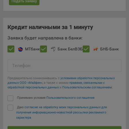
Подать заявку
16. Пользователь всегда может направить сообщение с
имеющимся у него вопросом, в части использования
файлов сookie, на электронную почту Общества:
info@myfin.by
Кредит наличными за 1 минуту
Аналитические Cookie
Заявка будет направлена в банки:
Отключение аналитических cookie-файлов не позволит
МТбанк
Банк БелВЭБ
БНБ-Банк
определять предпочтения пользователей Сайта, в том
числе наиболее и наименее популярные страницы и
принимать меры по совершенствованию работы Сайта
Телефон
исходя из предпочтений пользователей
Предварительно ознакомившись с
условиями обработки персональных
Статистические куки позволяют определять предпочтения
данных ООО «Майфин»
, а также с моими
правами, связанными с
пользователей сайта.
обработкой персональных данных
и
Пользовательским соглашением
:
Компании, которым мы поручаем обработку
Принимаю условия
Пользовательского соглашения
статистических cookies:
Даю
согласие на обработку моих персональных данных для
получения информационно-новостной рассылки рекламного
Яндекс Метрика – сервис веб-аналитики,
характера
предоставляемый ООО «Яндекс». Адрес: г. Москва, ул.
Льва Толстого, д. 16, 119021.
Политика