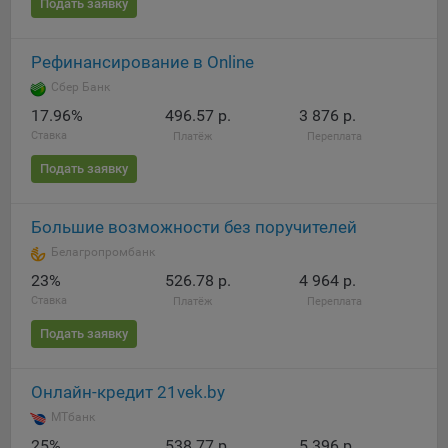
Подать заявку
Яндекса рекламная сеть (Yandex Mobile Ads, ADFOX) -
сервис показа контекстной рекламы. Адрес: Yandex
Europe AG, Werftestrasse 4, CH-6005 Luzern, Switzerland.
Рефинансирование в Online
Google Ads - сервис показа контекстной рекламы,
Сбер Банк
предоставляемый компанией Google Ireland Ltd, Gordon
17.96%
496.57 р.
3 876 р.
House Barrow Street Dublin 4, D04E5W5 Ireland.
Ставка
Платёж
Переплата
Подать заявку
Сохранить мои изменения
Большие возможности без поручителей
Сохранить по умолчанию
Белагропромбанк
23%
526.78 р.
4 964 р.
Ставка
Платёж
Переплата
Подать заявку
Онлайн-кредит 21vek.by
МТбанк
25%
538.77 р.
5 396 р.