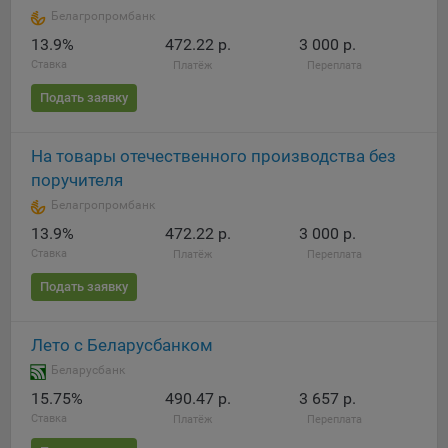
Белагропромбанк
При этом, некоторые браузеры позволяют посещать
13.9%
472.22 р.
3 000 р.
интернет-сайты в режиме «Инкогнито», чтобы ограничить
Ставка
Платёж
Переплата
хранимый на компьютере объем информации и
автоматически удалять сессионные файлы cookie. Кроме
Подать заявку
того, субъект персональных данных может удалить ранее
сохраненные файлов cookie выбрав соответствующую
На товары отечественного производства без
опцию в истории браузера.
поручителя
Подробнее о параметрах управления можно ознакомиться,
Белагропромбанк
перейдя по внешним ссылкам, ведущим на
13.9%
472.22 р.
3 000 р.
соответствующие страницы сайтов основных браузеров:
Ставка
Платёж
Переплата
Firefox
Подать заявку
Chrome
Safari
Лето с Беларусбанком
Opera
Беларусбанк
Microsoft Edge
15.75%
490.47 р.
3 657 р.
Ставка
Платёж
Переплата
Internet Explorer