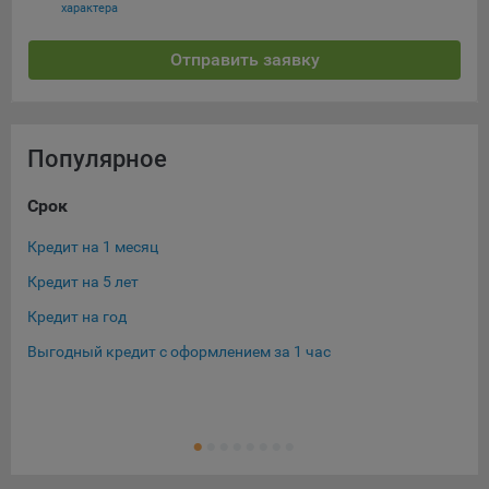
характера
Отправить заявку
Популярное
Срок
Су
Кредит на 1 месяц
Кре
Кредит на 5 лет
Кре
Кредит на год
Кре
Выгодный кредит с оформлением за 1 час
Кре
Кре
Ещ
Кре