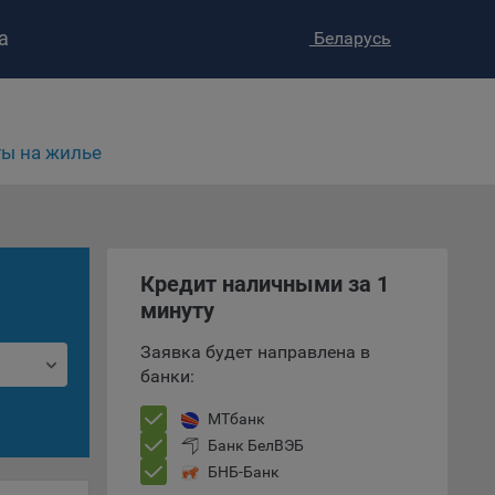
а
Беларусь
ы на жилье
ство»
)
ке и
анных.
Кредит наличными за 1
минуту
е
и
Заявка будет направлена в
ее –
банки:
МТбанк
Банк БелВЭБ
т
БНБ-Банк
вать