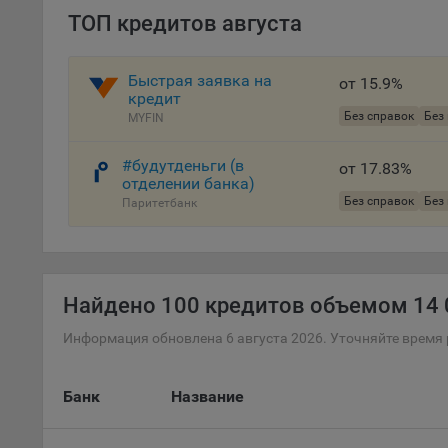
проц
ТОП кредитов августа
Файл
комп
Быстрая заявка на
от 15.9%
указ
кредит
сове
Без справок
Без
MYFIN
выби
напр
#будутденьги (в
от 17.83%
Целя
отделении банка)
Без справок
Без
Паритетбанк
Обще
пер
На с
сайт
Найдено
100 кредитов объемом 14 0
(зад
Общ
Информация обновлена 6 августа 2026. Уточняйте время 
(вкл
стат
Банк
Название
поль
Обще
это 