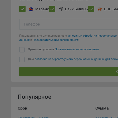
9.2. Ф
Данные
МТбанк
Банк БелВЭБ
БНБ-Ба
дополн
пользо
предот
Телефон
функци
Предварительно ознакомившись с
условиями обработки персональны
9.3. Ф
данных
и
Пользовательским соглашением
:
файлы 
предпо
Принимаю условия
Пользовательского соглашения
пользо
Даю
согласие на обработку моих персональных данных для пол
соотве
9.4. А
Данные
исполь
Аналит
посеща
Популярное
исполь
Благод
Срок
Сумма
тенден
для ан