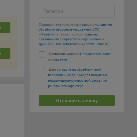
Телефон
е
Предварительно ознакомившись с
условиями
вий,
у
обработки персональных данных ООО
 или
«Майфин»
, а также с моими
правами,
йта,
связанными с обработкой персональных
данных
и
Пользовательским соглашением
:
у
Принимаю условия
Пользовательского
соглашения
Даю
согласие на обработку моих
персональных данных для получения
ваемые
информационно-новостной рассылки
рекламного характера
ie
Отправить заявку
, если
ение