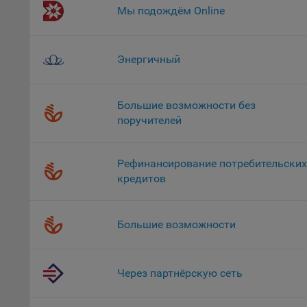
файл
Мы подождём Online
На с
Обще
Энергичный
поль
поль
рекл
Большие возможности без
Иног
поручителей
эффе
зап
Обще
Рефинансирование потребительских
оцен
кредитов
Срок
Поль
Большие возможности
файл
испо
потр
Через партнёрскую сеть
верс
стра