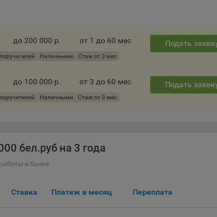
есс такой обработки.
ы cookie являются текстовыми файлами, сохраненными в браузер
ьютера (мобильного устройства) пользователя сайта Общества,
до 200 000 р.
от 1 до 60 мес
анных в пункте 3 Политики, при их посещении для отражения дейст
Подать заявк
ршенных пользователем. Эти файлы позволяют не вводить заново
 поручителей
Наличными
Стаж от 3 мес
рать те же параметры при повторном посещении того или иного са
имер, выбор языковой версии.
до 100 000 р.
от 3 до 60 мес
Подать заявк
ми обработки файлов cookie являются:
 поручителей
Наличными
Стаж от 3 мес
ство не использует файлы cookie для идентификации субъектов
сональных данных.
айтах используются как файлы cookie первой стороны (устанавли
ами, которые посещает пользователь), так и сторонние файлы cook
00 бел.руб на 3 года
аются сервером, расположенным вне домена наших сайтов).
ество обрабатывает обезличенные данные пользователей сайта
работы в банке.
ючая файлы «cookie»), собираемые с помощью сервисов Интернет-
истики, которые служат для сбора информации о действиях
Ставка
Платеж в месяц
Переплата
зователей на сайте, улучшения качества сайта и его содержания.
ство обрабатывает обезличенные данные о пользователе в случае
разрешено в настройках браузера пользователя (включено сохран