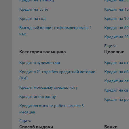
Кредит на 1 месяц
Кредит на 2
Кредит на 5 лет
Кредит на 1
9.5. Ф
реклам
Кредит на год
Кредит на 1
Технич
Выгодный кредит с оформлением за 1
Кредит на 50
час
Необхо
Кредит на 20
Analyt
Еще
Кредит на 10
Общест
Категория заемщика
Целевые
пользо
Кредит с судимостью
Кредит на от
Осталь
Кредит с 21 года без кредитной истории
Кредит на о
Отключ
(КИ)
Кредит на л
предпо
Кредит молодому специалисту
популя
Кредит на с
исходя
Кредит иностранцу
Кредит на р
При эт
Кредит со стажем работы менее 3
«Инког
месяцев
автома
Еще
Кредит в декретном отпуске
персон
Способ выдачи
Банки
соотве