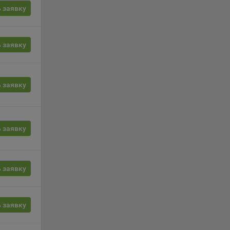
 заявку
г
 заявку
 если
ть
 заявку
я
ример,
ты
и
 заявку
йте
 заявку
лучае
ожет
вой
 заявку
сии