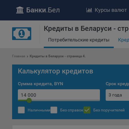
Банки
.Бел
Курсы валют
Кредиты в Беларуси - стр
Потребительские кредиты
Кред
ПОЛОЖЕ
Обще
Главная
Кредиты в Беларуси - страница 4.
удел
отве
Калькулятор кредитов
Утве
«По
Сумма кредита, BYN
Срок кред
перс
Бела
3 года
«За
Поли
Наличными
Без справок
Без поручителей
осу
«ban
файл