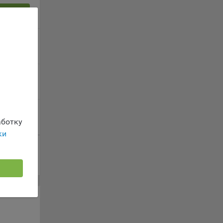
ых
 заявку
 заявку
ность
 заявку
телю.
 заявку
ботку
ки
ри
ла
ователь
орые