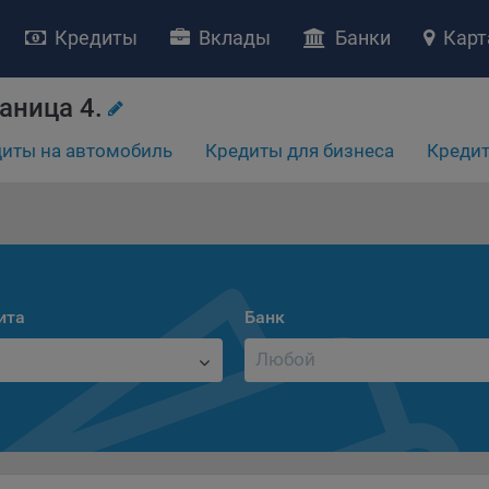
Кредиты
Вклады
Банки
Карт
аница 4.
иты на автомобиль
Кредиты для бизнеса
Кредит
НИЕ «О политике обработки файлов cookie»
ство с ограниченной ответственностью «Майфин» (далее –
«Обще
яет особое внимание защите персональных данных при их обработ
тственно подходит к соблюдению прав субъектов персональных д
рждение положения о политике обработки файлов cookie (далее –
литика»
) является одной из принимаемых Обществом мер по защит
ита
Банк
ональных данных, предусмотренных статьей 17 Закона Республик
русь от 7 мая 2021 г. № 99-З «О защите персональных данных» (дал
кон»
).
тика разъясняет субъектам персональных данных, которые
ществляют использование веб-сайта Общества с доменным именем
kibel.by», для каких целей и каким образом Общество обрабатывае
ы cookie, а также каким образом пользователи могут контролиро