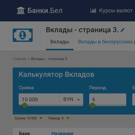
Банки
.Бел
Курсы валют
ПОЛОЖЕ
Вклады - страница 3.
Обще
удел
Вклады
Вклады в белорусских 
отве
Утве
Главная
Вклады - страница 3.
«По
перс
Калькулятор Вкладов
Бела
«За
Сумма
Период
Е
Поли
осу
BYN
«ban
файл
проц
×
×
Сумма: 10 000
Период: 6
Файл
комп
Банк
Название