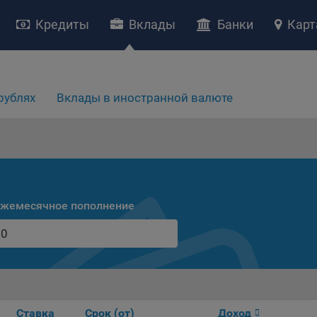
Кредиты
Вклады
Банки
Карт
НИЕ «О политике обработки файлов cookie»
ство с ограниченной ответственностью «Майфин» (далее –
«Обще
яет особое внимание защите персональных данных при их обработ
рублях
Вклады в иностранной валюте
тственно подходит к соблюдению прав субъектов персональных д
рждение положения о политике обработки файлов cookie (далее –
литика»
) является одной из принимаемых Обществом мер по защит
ональных данных, предусмотренных статьей 17 Закона Республик
русь от 7 мая 2021 г. № 99-З «О защите персональных данных» (дал
кон»
).
жемесячное пополнение
тика разъясняет субъектам персональных данных, которые
ществляют использование веб-сайта Общества с доменным именем
kibel.by», для каких целей и каким образом Общество обрабатывае
ы cookie, а также каким образом пользователи могут контролиро
есс такой обработки.
ы cookie являются текстовыми файлами, сохраненными в браузер
ьютера (мобильного устройства) пользователя сайта Общества,
Ставка
Срок (от)
Доход