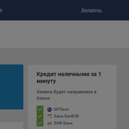
а
Беларусь
ство»
)
ке и
анных.
е
и
ее –
Кредит наличными за 1
минуту
Заявка будет направлена в
банки:
т
вать
МТбанк
Банк БелВЭБ
е
БНБ-Банк