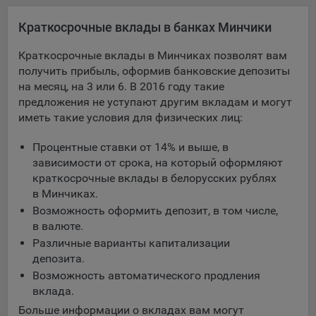
Яндекса рекламная сеть (Yandex Mobile Ads, ADFOX) -
Краткосрочные вклады в банках Минчики
сервис показа контекстной рекламы. Адрес: Yandex
Europe AG, Werftestrasse 4, CH-6005 Luzern, Switzerland.
Краткосрочные вклады в Минчиках позволят вам
Google Ads - сервис показа контекстной рекламы,
получить прибыль, оформив банковские депозиты
предоставляемый компанией Google Ireland Ltd, Gordon
на месяц, на 3 или 6. В 2016 году такие
House Barrow Street Dublin 4, D04E5W5 Ireland.
предложения не уступают другим вкладам и могут
иметь такие условия для физических лиц:
Сохранить мои изменения
Процентные ставки от 14% и выше, в
зависимости от срока, на который оформляют
Сохранить по умолчанию
краткосрочные вклады в белорусских рублях
в Минчиках.
Возможность оформить депозит, в том числе,
в валюте.
Различные варианты капитализации
депозита.
Возможность автоматического продления
вклада.
Больше информации о вкладах вам могут