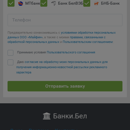
МТбанк
Банк БелВЭБ
БНБ-Банк
Телефон
Предварительно ознакомившись с
условиями обработки персональных
данных ООО «Майфин»
, а также с моими
правами, связанными с
обработкой персональных данных
и
Пользовательским соглашением
:
Принимаю условия
Пользовательского соглашения
Даю
согласие на обработку моих персональных данных для
получения информационно-новостной рассылки рекламного
характера
Отправить заявку
Банки
.Бел