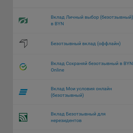
проц
Файл
Вклад Личный выбор (безотзывный
комп
в BYN
указ
сове
выби
Безотзывный вклад (оффлайн)
напр
Целя
Обще
Вклад Сохраняй безотзывный в BYN
пер
Online
На с
сайт
Вклад Мои условия онлайн
(зад
(безотзывный)
Общ
(вкл
стат
Вклад Безотзывный для
поль
нерезидентов
Обще
это 