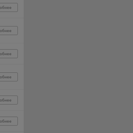
обнее
г
 если
обнее
ть
я
обнее
ример,
ты
и
обнее
йте
лучае
обнее
ожет
вой
сии
обнее