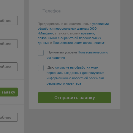
Телефон
е
обнее
Предварительно ознакомившись с
условиями
вий,
обработки персональных данных ООО
 или
«Майфин»
, а также с моими
правами,
йта,
связанными с обработкой персональных
данных
и
Пользовательским соглашением
:
обнее
Принимаю условия
Пользовательского
соглашения
обнее
Даю
согласие на обработку моих
персональных данных для получения
ваемые
информационно-новостной рассылки
рекламного характера
ie
 заявку
Отправить заявку
обнее
, если
ение