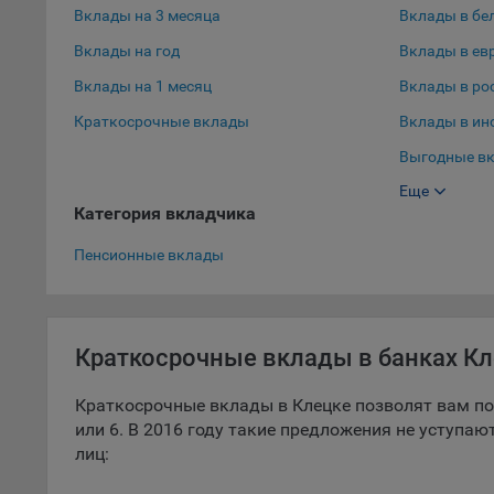
Вклады на 3 месяца
Вклады в бе
9.5. Ф
Вклады на год
Вклады в ев
реклам
Вклады на 1 месяц
Вклады в ро
Технич
Краткосрочные вклады
Вклады в ин
Необхо
Выгодные вк
Analyt
Общест
Еще
Выгодные вк
пользо
Категория вкладчика
Вклады в до
Осталь
Пенсионные вклады
Отключ
предпо
популя
Краткосрочные вклады в банках К
исходя
При эт
Краткосрочные вклады в Клецке позволят вам по
«Инког
или 6. В 2016 году такие предложения не уступа
автома
лиц:
персон
соотве