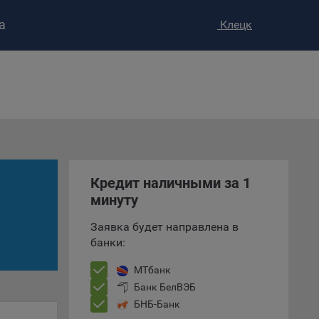
а
Клецк
ство»
)
ке и
анных.
Кредит наличными за 1
минуту
е
и
Заявка будет направлена в
ее –
банки:
МТбанк
Банк БелВЭБ
т
БНБ-Банк
вать