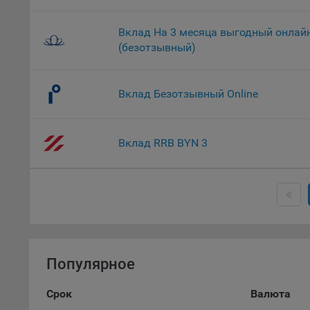
9.2. Ф
Данные
дополн
Вклад На 3 месяца выгодный онлай
пользо
(безотзывный)
предот
функци
Вклад Безотзывный Online
9.3. Ф
файлы 
предпо
Вклад RRB BYN 3
пользо
соотве
9.4. А
Данные
исполь
Аналит
посеща
Популярное
исполь
Благод
Срок
Валюта
тенден
для ан