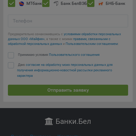
МТбанк
Банк БелВЭБ
БНБ-Банк
Телефон
Предварительно ознакомившись с
условиями обработки персональных
данных ООО «Майфин»
, а также с моими
правами, связанными с
обработкой персональных данных
и
Пользовательским соглашением
:
Принимаю условия
Пользовательского соглашения
Даю
согласие на обработку моих персональных данных для
получения информационно-новостной рассылки рекламного
характера
Отправить заявку
Банки
.Бел