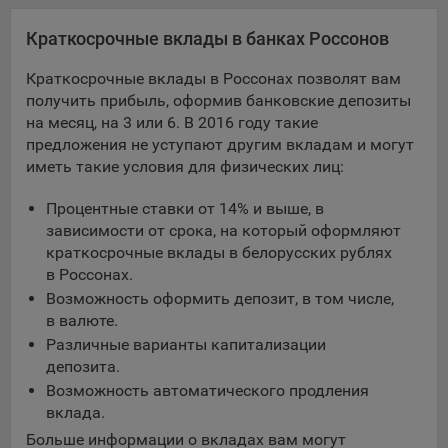
Яндекса рекламная сеть (Yandex Mobile Ads, ADFOX) -
Краткосрочные вклады в банках Россонов
сервис показа контекстной рекламы. Адрес: Yandex
Europe AG, Werftestrasse 4, CH-6005 Luzern, Switzerland.
Краткосрочные вклады в Россонах позволят вам
Google Ads - сервис показа контекстной рекламы,
получить прибыль, оформив банковские депозиты
предоставляемый компанией Google Ireland Ltd, Gordon
на месяц, на 3 или 6. В 2016 году такие
House Barrow Street Dublin 4, D04E5W5 Ireland.
предложения не уступают другим вкладам и могут
иметь такие условия для физических лиц:
Сохранить мои изменения
Процентные ставки от 14% и выше, в
зависимости от срока, на который оформляют
Сохранить по умолчанию
краткосрочные вклады в белорусских рублях
в Россонах.
Возможность оформить депозит, в том числе,
в валюте.
Различные варианты капитализации
депозита.
Возможность автоматического продления
вклада.
Больше информации о вкладах вам могут