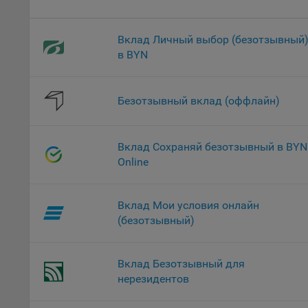
проц
Файл
Вклад Личный выбор (безотзывный
комп
в BYN
указ
сове
выби
Безотзывный вклад (оффлайн)
напр
Целя
Обще
Вклад Сохраняй безотзывный в BYN
пер
Online
На с
сайт
Вклад Мои условия онлайн
(зад
(безотзывный)
Общ
(вкл
стат
Вклад Безотзывный для
поль
нерезидентов
Обще
это 