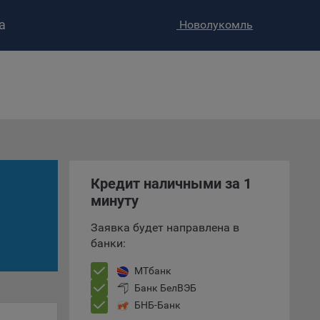
а
Новолукомль
ство»
)
ке и
анных.
Кредит наличными за 1
минуту
е
и
Заявка будет направлена в
ее –
банки:
МТбанк
Банк БелВЭБ
т
БНБ-Банк
вать