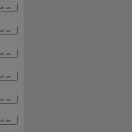
обнее
г
 если
обнее
ть
я
обнее
ример,
ты
и
обнее
йте
лучае
обнее
ожет
вой
сии
обнее