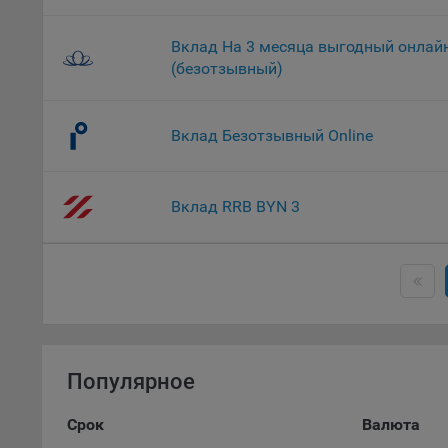
9.2. Ф
Данные
дополн
Вклад На 3 месяца выгодный онлай
пользо
(безотзывный)
предот
функци
Вклад Безотзывный Online
9.3. Ф
файлы 
предпо
Вклад RRB BYN 3
пользо
соотве
9.4. А
Данные
исполь
Аналит
посеща
Популярное
исполь
Благод
Срок
Валюта
тенден
для ан