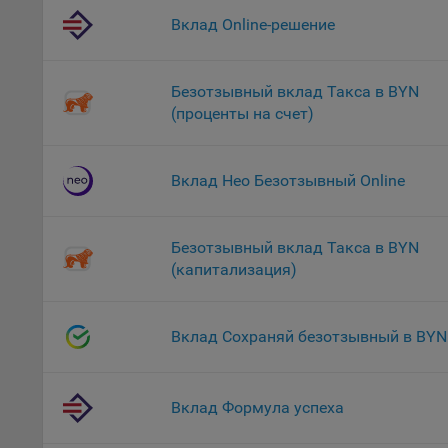
файл
Вклад Online-решение
На с
Обще
Безотзывный вклад Такса в BYN
поль
(проценты на счет)
поль
рекл
Иног
Вклад Нео Безотзывный Online
эффе
зап
Обще
Безотзывный вклад Такса в BYN
оцен
(капитализация)
Срок
Поль
Вклад Сохраняй безотзывный в BYN
файл
испо
потр
верс
Вклад Формула успеха
стра