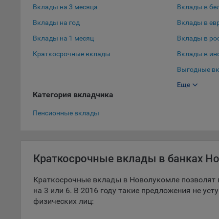
Вклады на 3 месяца
Вклады в бе
9.5. Ф
Вклады на год
Вклады в ев
реклам
Вклады на 1 месяц
Вклады в ро
Технич
Краткосрочные вклады
Вклады в ин
Необхо
Выгодные вк
Analyt
Общест
Еще
Выгодные вк
пользо
Категория вкладчика
Вклады в до
Осталь
Пенсионные вклады
Отключ
предпо
популя
Краткосрочные вклады в банках Н
исходя
При эт
Краткосрочные вклады в Новолукомле позволят 
«Инког
на 3 или 6. В 2016 году такие предложения не ус
автома
физических лиц:
персон
соотве