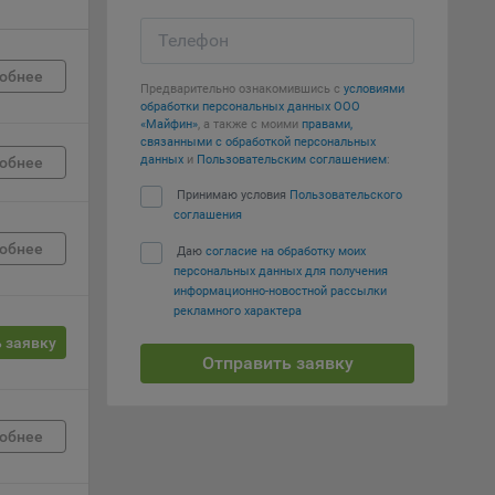
Телефон
е
обнее
Предварительно ознакомившись с
условиями
вий,
обработки персональных данных ООО
 или
«Майфин»
, а также с моими
правами,
йта,
связанными с обработкой персональных
данных
и
Пользовательским соглашением
:
обнее
Принимаю условия
Пользовательского
соглашения
обнее
Даю
согласие на обработку моих
персональных данных для получения
ваемые
информационно-новостной рассылки
рекламного характера
ie
 заявку
Отправить заявку
обнее
, если
ение