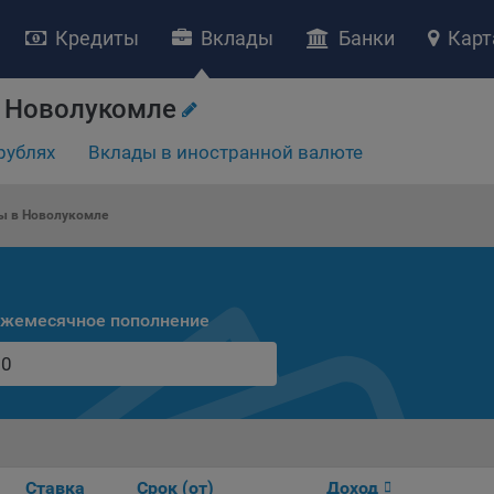
Кредиты
Вклады
Банки
Карт
 Новолукомле
рублях
Вклады в иностранной валюте
НИЕ «О политике обработки файлов cookie»
ство с ограниченной ответственностью «Майфин» (далее –
«Обще
ы в Новолукомле
яет особое внимание защите персональных данных при их обработ
тственно подходит к соблюдению прав субъектов персональных д
рждение положения о политике обработки файлов cookie (далее –
литика»
) является одной из принимаемых Обществом мер по защит
жемесячное пополнение
ональных данных, предусмотренных статьей 17 Закона Республик
русь от 7 мая 2021 г. № 99-З «О защите персональных данных» (дал
кон»
).
тика разъясняет субъектам персональных данных, которые
ществляют использование веб-сайта Общества с доменным именем
kibel.by», для каких целей и каким образом Общество обрабатывае
ы cookie, а также каким образом пользователи могут контролиро
Ставка
Срок (от)
Доход