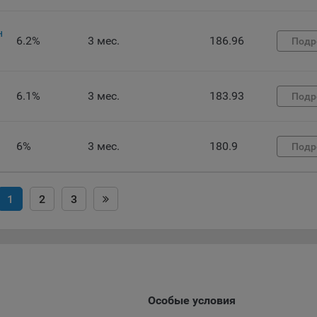
ункциональные файлы cookie, например, определяющие имя пользо
 файлы cookie используются для обеспечения работы некоторых
ительных функций сайтов, например, для хранения предпочтений
н
6.2%
3 мес.
186.96
Подр
вателя, в том числе имени пользователя или выбора языка, и для
вращения повторных прохождений опросов пользователями. Под
и улучшают условия работы пользователей с сайтом.
6.1%
3 мес.
183.93
Подр
айлы cookie предпочтений, например, для настройки контента. Данн
cookie собирают информацию о выборе пользователя на сайте и ег
чтениях и позволяют Обществу «запомнить» информацию о выбр
6%
3 мес.
180.9
вателем городе и других местных настройках для того, чтобы
Подр
тствующим образом настраивать сайт.
налитические файлы cookie, например Яндекс.Метрика, Google Analyt
1
2
3
 файлы cookie собирают информацию о том, как пользователь
зовал сайты, и позволяют Обществу вносить в них улучшения.
ические файлы cookie показывают, какие страницы сайта Общест
ются чаще всего, помогают выявлять трудности, возникающие пр
зовании сайта, а также позволяют оценить эффективность реклам
аря этому у Общества есть возможность составить представление
Особые условия
циях использования сайта в целом. Общество использует информ
ализа трафика на сайтах.