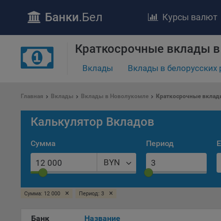
Банки
.Бел
Курсы валют
Краткосрочные вклады в
Вклады
Вклады в белорусских 
ПОЛОЖЕ
Обще
Главная
Вклады
Вклады в Новолукомле
Краткосрочные вклад
удел
отве
Калькулятор Вкладов
Утве
«По
Сумма
Период
Е
перс
Бела
BYN
«За
Поли
×
×
Сумма: 12 000
Период: 3
осу
«ban
файл
Банк
Название