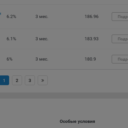
ункциональные файлы cookie, например, определяющие имя пользо
 файлы cookie используются для обеспечения работы некоторых
ительных функций сайтов, например, для хранения предпочтений
н
6.2%
3 мес.
186.96
Подр
вателя, в том числе имени пользователя или выбора языка, и для
вращения повторных прохождений опросов пользователями. Под
и улучшают условия работы пользователей с сайтом.
6.1%
3 мес.
183.93
Подр
айлы cookie предпочтений, например, для настройки контента. Данн
cookie собирают информацию о выборе пользователя на сайте и ег
чтениях и позволяют Обществу «запомнить» информацию о выбр
6%
3 мес.
180.9
вателем городе и других местных настройках для того, чтобы
Подр
тствующим образом настраивать сайт.
налитические файлы cookie, например Яндекс.Метрика, Google Analyt
1
2
3
 файлы cookie собирают информацию о том, как пользователь
зовал сайты, и позволяют Обществу вносить в них улучшения.
ические файлы cookie показывают, какие страницы сайта Общест
ются чаще всего, помогают выявлять трудности, возникающие пр
зовании сайта, а также позволяют оценить эффективность реклам
аря этому у Общества есть возможность составить представление
Особые условия
циях использования сайта в целом. Общество использует информ
ализа трафика на сайтах.