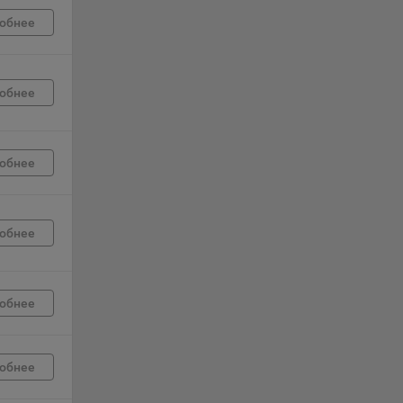
обнее
г
 если
обнее
ть
я
обнее
ример,
ты
и
обнее
йте
лучае
обнее
ожет
вой
сии
обнее