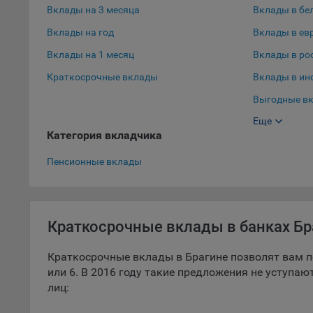
Вклады на 3 месяца
Вклады в бе
9.5. Ф
Вклады на год
Вклады в ев
реклам
Вклады на 1 месяц
Вклады в ро
Технич
Краткосрочные вклады
Вклады в ин
Необхо
Выгодные вк
Analyt
Общест
Еще
Выгодные вк
пользо
Категория вкладчика
Вклады в до
Осталь
Пенсионные вклады
Отключ
предпо
популя
Краткосрочные вклады в банках Бр
исходя
При эт
Краткосрочные вклады в Брагине позволят вам п
«Инког
или 6. В 2016 году такие предложения не уступа
автома
лиц:
персон
соотве