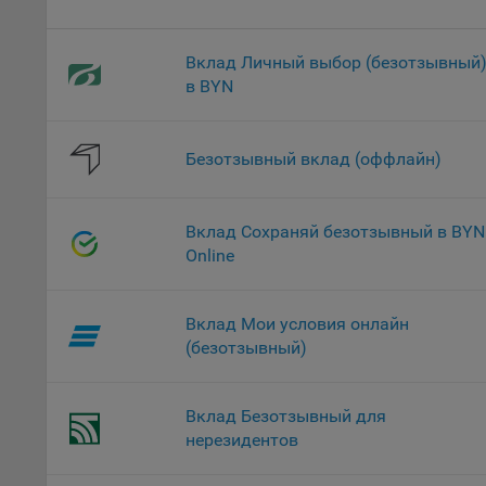
проц
Файл
Вклад Личный выбор (безотзывный
комп
в BYN
указ
сове
выби
Безотзывный вклад (оффлайн)
напр
Целя
Обще
Вклад Сохраняй безотзывный в BYN
пер
Online
На с
сайт
Вклад Мои условия онлайн
(зад
(безотзывный)
Общ
(вкл
стат
Вклад Безотзывный для
поль
нерезидентов
Обще
это 