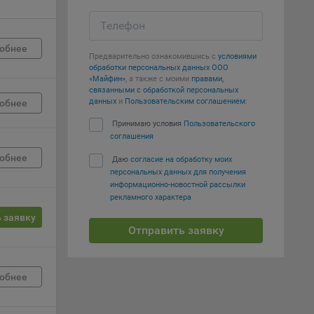
Телефон
е
обнее
Предварительно ознакомившись с
условиями
вий,
обработки персональных данных ООО
 или
«Майфин»
, а также с моими
правами,
йта,
связанными с обработкой персональных
данных
и
Пользовательским соглашением
:
обнее
Принимаю условия
Пользовательского
соглашения
обнее
Даю
согласие на обработку моих
персональных данных для получения
ваемые
информационно-новостной рассылки
рекламного характера
ie
 заявку
Отправить заявку
обнее
, если
ение