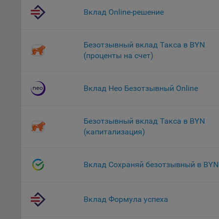
файл
Вклад Online-решение
На с
Обще
Безотзывный вклад Такса в BYN
поль
(проценты на счет)
поль
рекл
Иног
Вклад Нео Безотзывный Online
эффе
зап
Обще
Безотзывный вклад Такса в BYN
оцен
(капитализация)
Срок
Поль
Вклад Сохраняй безотзывный в BYN
файл
испо
потр
верс
Вклад Формула успеха
стра