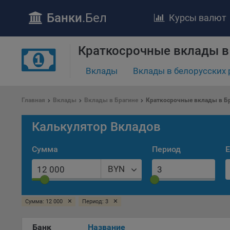
Банки
.Бел
Курсы валют
Краткосрочные вклады в
Вклады
Вклады в белорусских 
ПОЛОЖЕ
Обще
Главная
Вклады
Вклады в Брагине
Краткосрочные вклады в Б
удел
отве
Калькулятор Вкладов
Утве
«По
Сумма
Период
Е
перс
Бела
BYN
«За
Поли
×
×
Сумма: 12 000
Период: 3
осу
«ban
файл
Банк
Название