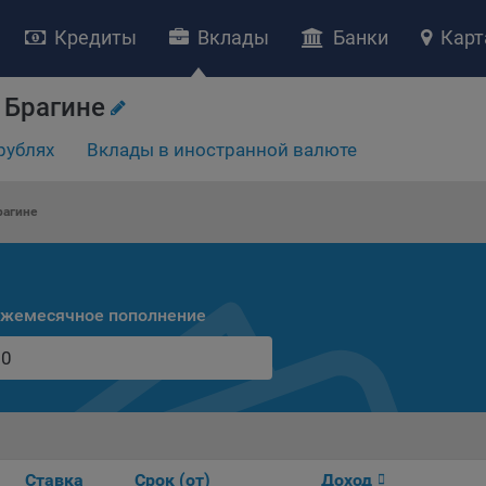
Кредиты
Вклады
Банки
Карт
 Брагине
рублях
Вклады в иностранной валюте
НИЕ «О политике обработки файлов cookie»
ство с ограниченной ответственностью «Майфин» (далее –
«Обще
рагине
яет особое внимание защите персональных данных при их обработ
тственно подходит к соблюдению прав субъектов персональных д
рждение положения о политике обработки файлов cookie (далее –
литика»
) является одной из принимаемых Обществом мер по защит
жемесячное пополнение
ональных данных, предусмотренных статьей 17 Закона Республик
русь от 7 мая 2021 г. № 99-З «О защите персональных данных» (дал
кон»
).
тика разъясняет субъектам персональных данных, которые
ществляют использование веб-сайта Общества с доменным именем
kibel.by», для каких целей и каким образом Общество обрабатывае
ы cookie, а также каким образом пользователи могут контролиро
Ставка
Срок (от)
Доход