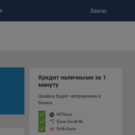
а
Брагин
ство»
)
ке и
анных.
Кредит наличными за 1
минуту
е
и
Заявка будет направлена в
ее –
банки:
МТбанк
Банк БелВЭБ
т
БНБ-Банк
вать