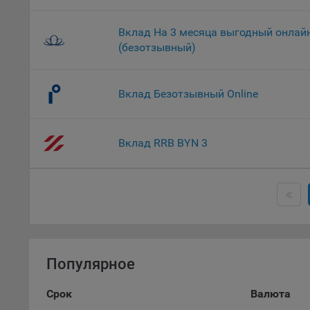
9.2. Ф
Данные
дополн
Вклад На 3 месяца выгодный онлай
пользо
(безотзывный)
предот
функци
Вклад Безотзывный Online
9.3. Ф
файлы 
предпо
Вклад RRB BYN 3
пользо
соотве
9.4. А
Данные
исполь
Аналит
посеща
Популярное
исполь
Благод
Срок
Валюта
тенден
для ан