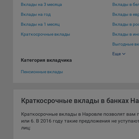
Вклады на 3 месяца
Вклады в бе
9.5. Ф
Вклады на год
Вклады в ев
реклам
Вклады на 1 месяц
Вклады в ро
Технич
Краткосрочные вклады
Вклады в ин
Необхо
Выгодные вк
Analyt
Общест
Еще
Выгодные вк
пользо
Категория вкладчика
Вклады в до
Осталь
Пенсионные вклады
Отключ
предпо
популя
Краткосрочные вклады в банках Н
исходя
При эт
Краткосрочные вклады в Наровле позволят вам п
«Инког
или 6. В 2016 году такие предложения не уступа
автома
лиц:
персон
соотве