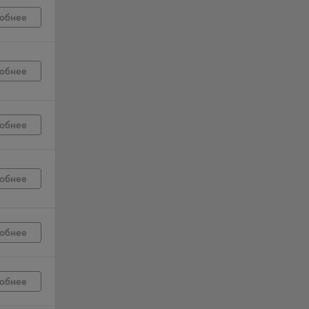
обнее
г
 если
обнее
ть
я
обнее
ример,
ты
и
обнее
йте
лучае
обнее
ожет
вой
сии
обнее