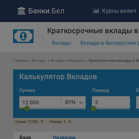
Банки
.Бел
Курсы валют
Краткосрочные вклады в
Вклады
Вклады в белорусских 
ПОЛОЖЕ
Обще
Главная
Вклады
Вклады в Наровле
Краткосрочные вклады в Н
удел
отве
Калькулятор Вкладов
Утве
«По
Сумма
Период
Е
перс
Бела
BYN
«За
Поли
×
×
Сумма: 12 000
Период: 3
осу
«ban
файл
Банк
Название