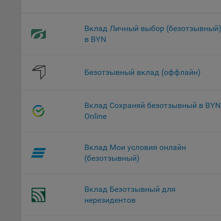
проц
Файл
Вклад Личный выбор (безотзывный
комп
в BYN
указ
сове
выби
Безотзывный вклад (оффлайн)
напр
Целя
Обще
Вклад Сохраняй безотзывный в BYN
пер
Online
На с
сайт
Вклад Мои условия онлайн
(зад
(безотзывный)
Общ
(вкл
стат
Вклад Безотзывный для
поль
нерезидентов
Обще
это 