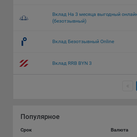
9.2. Ф
Данные
дополн
Вклад На 3 месяца выгодный онлай
пользо
(безотзывный)
предот
функци
Вклад Безотзывный Online
9.3. Ф
файлы 
предпо
Вклад RRB BYN 3
пользо
соотве
9.4. А
Данные
исполь
Аналит
посеща
Популярное
исполь
Благод
Срок
Валюта
тенден
для ан