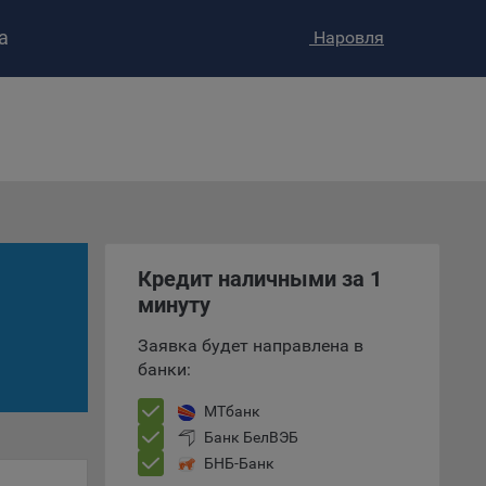
а
Наровля
ство»
)
ке и
анных.
Кредит наличными за 1
минуту
е
и
Заявка будет направлена в
ее –
банки:
МТбанк
Банк БелВЭБ
т
БНБ-Банк
вать