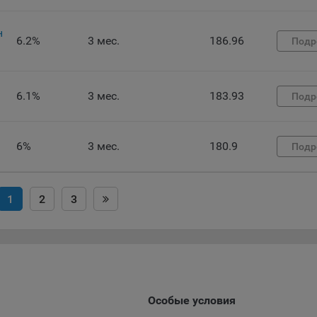
ункциональные файлы cookie, например, определяющие имя пользо
 файлы cookie используются для обеспечения работы некоторых
ительных функций сайтов, например, для хранения предпочтений
н
6.2%
3 мес.
186.96
Подр
вателя, в том числе имени пользователя или выбора языка, и для
вращения повторных прохождений опросов пользователями. Под
и улучшают условия работы пользователей с сайтом.
6.1%
3 мес.
183.93
Подр
айлы cookie предпочтений, например, для настройки контента. Данн
cookie собирают информацию о выборе пользователя на сайте и ег
чтениях и позволяют Обществу «запомнить» информацию о выбр
6%
3 мес.
180.9
вателем городе и других местных настройках для того, чтобы
Подр
тствующим образом настраивать сайт.
налитические файлы cookie, например Яндекс.Метрика, Google Analyt
1
2
3
 файлы cookie собирают информацию о том, как пользователь
зовал сайты, и позволяют Обществу вносить в них улучшения.
ические файлы cookie показывают, какие страницы сайта Общест
ются чаще всего, помогают выявлять трудности, возникающие пр
зовании сайта, а также позволяют оценить эффективность реклам
аря этому у Общества есть возможность составить представление
Особые условия
циях использования сайта в целом. Общество использует информ
ализа трафика на сайтах.