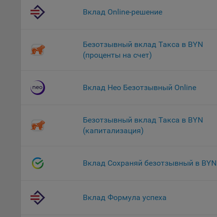
файл
Вклад Online-решение
На с
Обще
Безотзывный вклад Такса в BYN
поль
(проценты на счет)
поль
рекл
Иног
Вклад Нео Безотзывный Online
эффе
зап
Обще
Безотзывный вклад Такса в BYN
оцен
(капитализация)
Срок
Поль
Вклад Сохраняй безотзывный в BYN
файл
испо
потр
верс
Вклад Формула успеха
стра