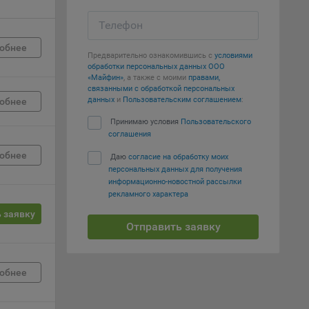
Телефон
е
обнее
Предварительно ознакомившись с
условиями
вий,
обработки персональных данных ООО
 или
«Майфин»
, а также с моими
правами,
йта,
связанными с обработкой персональных
данных
и
Пользовательским соглашением
:
обнее
Принимаю условия
Пользовательского
соглашения
обнее
Даю
согласие на обработку моих
персональных данных для получения
ваемые
информационно-новостной рассылки
рекламного характера
ie
 заявку
Отправить заявку
обнее
, если
ение