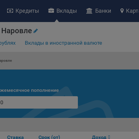
Кредиты
Вклады
Банки
Карт
 Наровле
рублях
Вклады в иностранной валюте
НИЕ «О политике обработки файлов cookie»
ство с ограниченной ответственностью «Майфин» (далее –
«Обще
аровле
яет особое внимание защите персональных данных при их обработ
тственно подходит к соблюдению прав субъектов персональных д
рждение положения о политике обработки файлов cookie (далее –
литика»
) является одной из принимаемых Обществом мер по защит
жемесячное пополнение
ональных данных, предусмотренных статьей 17 Закона Республик
русь от 7 мая 2021 г. № 99-З «О защите персональных данных» (дал
кон»
).
тика разъясняет субъектам персональных данных, которые
ществляют использование веб-сайта Общества с доменным именем
kibel.by», для каких целей и каким образом Общество обрабатывае
ы cookie, а также каким образом пользователи могут контролиро
Ставка
Срок (от)
Доход