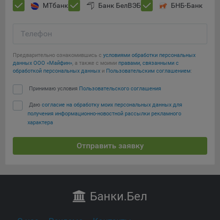
МТбанк
Банк БелВЭБ
БНБ-Банк
Телефон
Предварительно ознакомившись с
условиями обработки персональных
данных ООО «Майфин»
, а также с моими
правами, связанными с
обработкой персональных данных
и
Пользовательским соглашением
:
Принимаю условия
Пользовательского соглашения
Даю
согласие на обработку моих персональных данных для
получения информационно-новостной рассылки рекламного
характера
Отправить заявку
Банки
.Бел