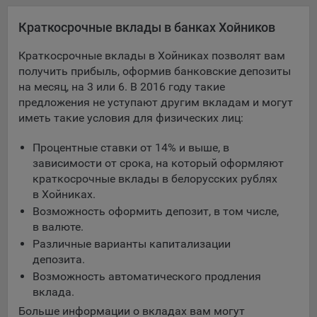
Яндекса рекламная сеть (Yandex Mobile Ads, ADFOX) -
Краткосрочные вклады в банках Хойников
сервис показа контекстной рекламы. Адрес: Yandex
Europe AG, Werftestrasse 4, CH-6005 Luzern, Switzerland.
Краткосрочные вклады в Хойниках позволят вам
Google Ads - сервис показа контекстной рекламы,
получить прибыль, оформив банковские депозиты
предоставляемый компанией Google Ireland Ltd, Gordon
на месяц, на 3 или 6. В 2016 году такие
House Barrow Street Dublin 4, D04E5W5 Ireland.
предложения не уступают другим вкладам и могут
иметь такие условия для физических лиц:
Сохранить мои изменения
Процентные ставки от 14% и выше, в
зависимости от срока, на который оформляют
Сохранить по умолчанию
краткосрочные вклады в белорусских рублях
в Хойниках.
Возможность оформить депозит, в том числе,
в валюте.
Различные варианты капитализации
депозита.
Возможность автоматического продления
вклада.
Больше информации о вкладах вам могут