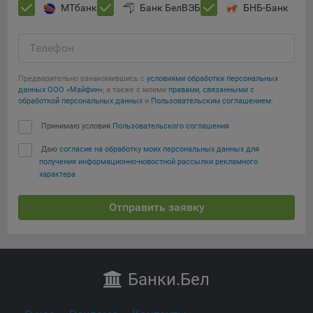
МТбанк
Банк БелВЭБ
БНБ-Банк
Телефон
Предварительно ознакомившись с
условиями обработки персональных
данных ООО «Майфин»
, а также с моими
правами, связанными с
обработкой персональных данных
и
Пользовательским соглашением
:
Принимаю условия
Пользовательского соглашения
Даю
согласие на обработку моих персональных данных для
получения информационно-новостной рассылки рекламного
характера
Отправить заявку
Банки
.Бел