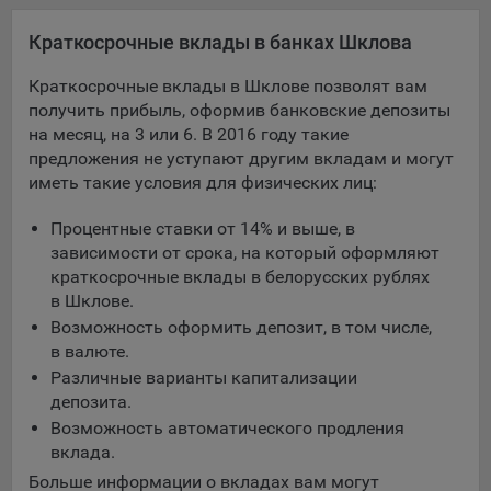
Яндекса рекламная сеть (Yandex Mobile Ads, ADFOX) -
Краткосрочные вклады в банках Шклова
сервис показа контекстной рекламы. Адрес: Yandex
Europe AG, Werftestrasse 4, CH-6005 Luzern, Switzerland.
Краткосрочные вклады в Шклове позволят вам
Google Ads - сервис показа контекстной рекламы,
получить прибыль, оформив банковские депозиты
предоставляемый компанией Google Ireland Ltd, Gordon
на месяц, на 3 или 6. В 2016 году такие
House Barrow Street Dublin 4, D04E5W5 Ireland.
предложения не уступают другим вкладам и могут
иметь такие условия для физических лиц:
Сохранить мои изменения
Процентные ставки от 14% и выше, в
зависимости от срока, на который оформляют
Сохранить по умолчанию
краткосрочные вклады в белорусских рублях
в Шклове.
Возможность оформить депозит, в том числе,
в валюте.
Различные варианты капитализации
депозита.
Возможность автоматического продления
вклада.
Больше информации о вкладах вам могут