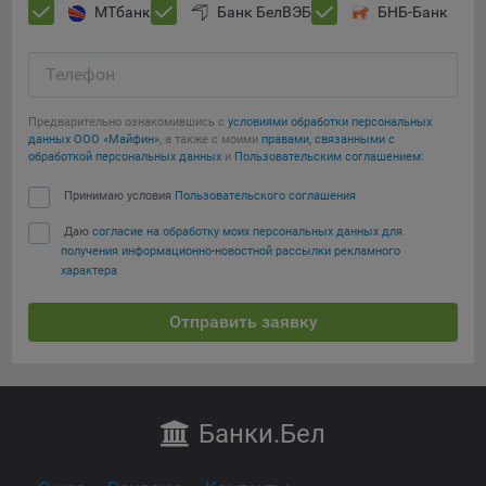
МТбанк
Банк БелВЭБ
БНБ-Банк
Телефон
Предварительно ознакомившись с
условиями обработки персональных
данных ООО «Майфин»
, а также с моими
правами, связанными с
обработкой персональных данных
и
Пользовательским соглашением
:
Принимаю условия
Пользовательского соглашения
Даю
согласие на обработку моих персональных данных для
получения информационно-новостной рассылки рекламного
характера
Отправить заявку
Банки
.Бел