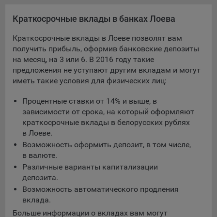
Яндекса рекламная сеть (Yandex Mobile Ads, ADFOX) -
Краткосрочные вклады в банках Лоева
сервис показа контекстной рекламы. Адрес: Yandex
Europe AG, Werftestrasse 4, CH-6005 Luzern, Switzerland.
Краткосрочные вклады в Лоеве позволят вам
Google Ads - сервис показа контекстной рекламы,
получить прибыль, оформив банковские депозиты
предоставляемый компанией Google Ireland Ltd, Gordon
на месяц, на 3 или 6. В 2016 году такие
House Barrow Street Dublin 4, D04E5W5 Ireland.
предложения не уступают другим вкладам и могут
иметь такие условия для физических лиц:
Сохранить мои изменения
Процентные ставки от 14% и выше, в
зависимости от срока, на который оформляют
Сохранить по умолчанию
краткосрочные вклады в белорусских рублях
в Лоеве.
Возможность оформить депозит, в том числе,
в валюте.
Различные варианты капитализации
депозита.
Возможность автоматического продления
вклада.
Больше информации о вкладах вам могут