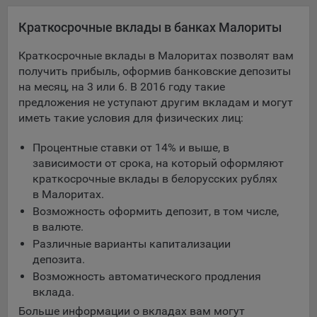
Яндекса рекламная сеть (Yandex Mobile Ads, ADFOX) -
Краткосрочные вклады в банках Малориты
сервис показа контекстной рекламы. Адрес: Yandex
Europe AG, Werftestrasse 4, CH-6005 Luzern, Switzerland.
Краткосрочные вклады в Малоритах позволят вам
Google Ads - сервис показа контекстной рекламы,
получить прибыль, оформив банковские депозиты
предоставляемый компанией Google Ireland Ltd, Gordon
на месяц, на 3 или 6. В 2016 году такие
House Barrow Street Dublin 4, D04E5W5 Ireland.
предложения не уступают другим вкладам и могут
иметь такие условия для физических лиц:
Сохранить мои изменения
Процентные ставки от 14% и выше, в
зависимости от срока, на который оформляют
Сохранить по умолчанию
краткосрочные вклады в белорусских рублях
в Малоритах.
Возможность оформить депозит, в том числе,
в валюте.
Различные варианты капитализации
депозита.
Возможность автоматического продления
вклада.
Больше информации о вкладах вам могут