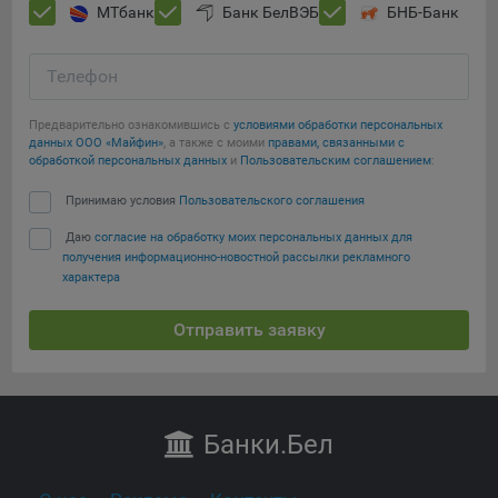
МТбанк
Банк БелВЭБ
БНБ-Банк
Телефон
Предварительно ознакомившись с
условиями обработки персональных
данных ООО «Майфин»
, а также с моими
правами, связанными с
обработкой персональных данных
и
Пользовательским соглашением
:
Принимаю условия
Пользовательского соглашения
Даю
согласие на обработку моих персональных данных для
получения информационно-новостной рассылки рекламного
характера
Отправить заявку
Банки
.Бел