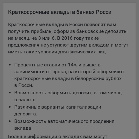
Яндекса рекламная сеть (Yandex Mobile Ads, ADFOX) -
Краткосрочные вклады в банках Росси
сервис показа контекстной рекламы. Адрес: Yandex
Europe AG, Werftestrasse 4, CH-6005 Luzern, Switzerland.
Краткосрочные вклады в Росси позволят вам
Google Ads - сервис показа контекстной рекламы,
получить прибыль, оформив банковские депозиты
предоставляемый компанией Google Ireland Ltd, Gordon
на месяц, на 3 или 6. В 2016 году такие
House Barrow Street Dublin 4, D04E5W5 Ireland.
предложения не уступают другим вкладам и могут
иметь такие условия для физических лиц:
Сохранить мои изменения
Процентные ставки от 14% и выше, в
зависимости от срока, на который оформляют
Сохранить по умолчанию
краткосрочные вклады в белорусских рублях
в Росси.
Возможность оформить депозит, в том числе,
в валюте.
Различные варианты капитализации
депозита.
Возможность автоматического продления
вклада.
Больше информации о вкладах вам могут