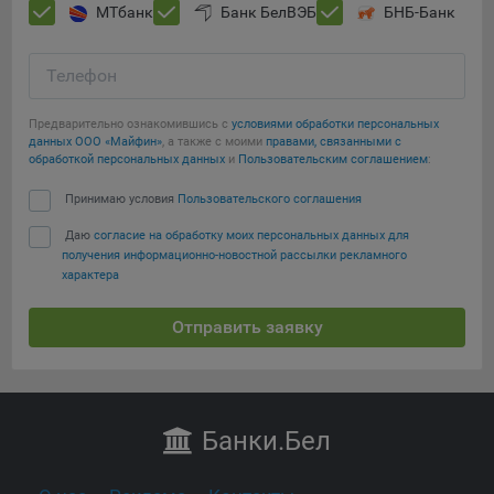
МТбанк
Банк БелВЭБ
БНБ-Банк
Телефон
Предварительно ознакомившись с
условиями обработки персональных
данных ООО «Майфин»
, а также с моими
правами, связанными с
обработкой персональных данных
и
Пользовательским соглашением
:
Принимаю условия
Пользовательского соглашения
Даю
согласие на обработку моих персональных данных для
получения информационно-новостной рассылки рекламного
характера
Отправить заявку
Банки
.Бел