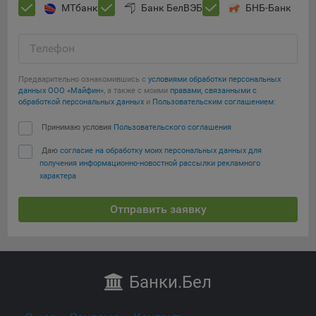
МТбанк
Банк БелВЭБ
БНБ-Банк
Телефон
Предварительно ознакомившись с
условиями обработки персональных
данных ООО «Майфин»
, а также с моими
правами, связанными с
обработкой персональных данных
и
Пользовательским соглашением
:
Принимаю условия
Пользовательского соглашения
Даю
согласие на обработку моих персональных данных для
получения информационно-новостной рассылки рекламного
характера
Отправить заявку
Банки
.Бел