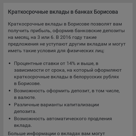
Яндекса рекламная сеть (Yandex Mobile Ads, ADFOX) -
Краткосрочные вклады в банках Борисова
сервис показа контекстной рекламы. Адрес: Yandex
Europe AG, Werftestrasse 4, CH-6005 Luzern, Switzerland.
Краткосрочные вклады в Борисове позволят вам
Google Ads - сервис показа контекстной рекламы,
получить прибыль, оформив банковские депозиты
предоставляемый компанией Google Ireland Ltd, Gordon
на месяц, на 3 или 6. В 2016 году такие
House Barrow Street Dublin 4, D04E5W5 Ireland.
предложения не уступают другим вкладам и могут
иметь такие условия для физических лиц:
Сохранить мои изменения
Процентные ставки от 14% и выше, в
зависимости от срока, на который оформляют
Сохранить по умолчанию
краткосрочные вклады в белорусских рублях
в Борисове.
Возможность оформить депозит, в том числе,
в валюте.
Различные варианты капитализации
депозита.
Возможность автоматического продления
вклада.
Больше информации о вкладах вам могут