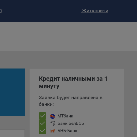
а
Житковичи
ство»
)
ке и
анных.
Кредит наличными за 1
минуту
е
и
Заявка будет направлена в
ее –
банки:
МТбанк
Банк БелВЭБ
т
БНБ-Банк
вать