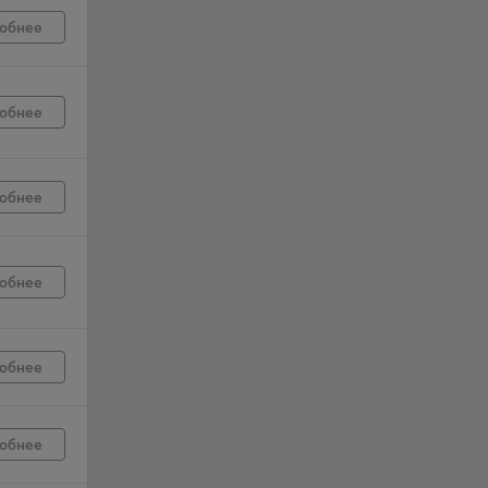
обнее
г
 если
обнее
ть
я
обнее
ример,
ты
и
обнее
йте
лучае
обнее
ожет
вой
сии
обнее