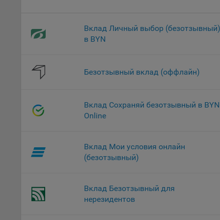
проц
Файл
Вклад Личный выбор (безотзывный
комп
в BYN
указ
сове
выби
Безотзывный вклад (оффлайн)
напр
Целя
Обще
Вклад Сохраняй безотзывный в BYN
пер
Online
На с
сайт
Вклад Мои условия онлайн
(зад
(безотзывный)
Общ
(вкл
стат
Вклад Безотзывный для
поль
нерезидентов
Обще
это 