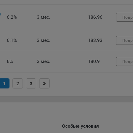
ункциональные файлы cookie, например, определяющие имя пользо
 файлы cookie используются для обеспечения работы некоторых
ительных функций сайтов, например, для хранения предпочтений
н
6.2%
3 мес.
186.96
Подр
вателя, в том числе имени пользователя или выбора языка, и для
вращения повторных прохождений опросов пользователями. Под
и улучшают условия работы пользователей с сайтом.
6.1%
3 мес.
183.93
Подр
айлы cookie предпочтений, например, для настройки контента. Данн
cookie собирают информацию о выборе пользователя на сайте и ег
чтениях и позволяют Обществу «запомнить» информацию о выбр
6%
3 мес.
180.9
вателем городе и других местных настройках для того, чтобы
Подр
тствующим образом настраивать сайт.
налитические файлы cookie, например Яндекс.Метрика, Google Analyt
1
2
3
 файлы cookie собирают информацию о том, как пользователь
зовал сайты, и позволяют Обществу вносить в них улучшения.
ические файлы cookie показывают, какие страницы сайта Общест
ются чаще всего, помогают выявлять трудности, возникающие пр
зовании сайта, а также позволяют оценить эффективность реклам
аря этому у Общества есть возможность составить представление
Особые условия
циях использования сайта в целом. Общество использует информ
ализа трафика на сайтах.