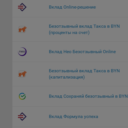
файл
Вклад Online-решение
На с
Обще
Безотзывный вклад Такса в BYN
поль
(проценты на счет)
поль
рекл
Иног
Вклад Нео Безотзывный Online
эффе
зап
Обще
Безотзывный вклад Такса в BYN
оцен
(капитализация)
Срок
Поль
Вклад Сохраняй безотзывный в BYN
файл
испо
потр
верс
Вклад Формула успеха
стра