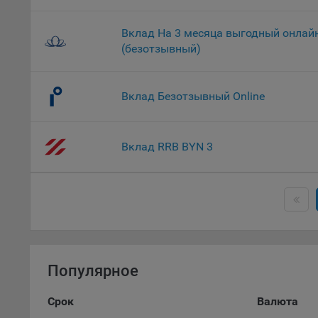
9.2. Ф
Данные
дополн
Вклад На 3 месяца выгодный онлай
пользо
(безотзывный)
предот
функци
Вклад Безотзывный Online
9.3. Ф
файлы 
предпо
Вклад RRB BYN 3
пользо
соотве
9.4. А
Данные
исполь
Аналит
посеща
Популярное
исполь
Благод
Срок
Валюта
тенден
для ан