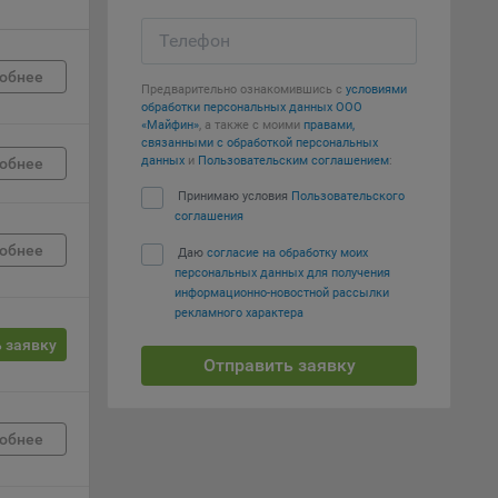
Телефон
е
обнее
Предварительно ознакомившись с
условиями
вий,
обработки персональных данных ООО
 или
«Майфин»
, а также с моими
правами,
йта,
связанными с обработкой персональных
данных
и
Пользовательским соглашением
:
обнее
Принимаю условия
Пользовательского
соглашения
обнее
Даю
согласие на обработку моих
персональных данных для получения
ваемые
информационно-новостной рассылки
рекламного характера
ie
 заявку
Отправить заявку
обнее
, если
ение