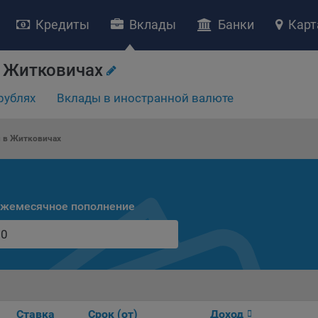
Кредиты
Вклады
Банки
Карт
 Житковичах
рублях
Вклады в иностранной валюте
НИЕ «О политике обработки файлов cookie»
ство с ограниченной ответственностью «Майфин» (далее –
«Обще
 в Житковичах
яет особое внимание защите персональных данных при их обработ
тственно подходит к соблюдению прав субъектов персональных д
рждение положения о политике обработки файлов cookie (далее –
литика»
) является одной из принимаемых Обществом мер по защит
жемесячное пополнение
ональных данных, предусмотренных статьей 17 Закона Республик
русь от 7 мая 2021 г. № 99-З «О защите персональных данных» (дал
кон»
).
тика разъясняет субъектам персональных данных, которые
ществляют использование веб-сайта Общества с доменным именем
kibel.by», для каких целей и каким образом Общество обрабатывае
ы cookie, а также каким образом пользователи могут контролиро
Ставка
Срок (от)
Доход