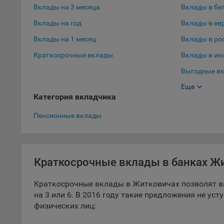
Вклады на 3 месяца
Вклады в бе
9.5. Ф
Вклады на год
Вклады в ев
реклам
Вклады на 1 месяц
Вклады в ро
Технич
Краткосрочные вклады
Вклады в ин
Необхо
Выгодные вк
Analyt
Общест
Еще
Выгодные вк
пользо
Категория вкладчика
Вклады в до
Осталь
Пенсионные вклады
Отключ
предпо
популя
Краткосрочные вклады в банках Ж
исходя
При эт
Краткосрочные вклады в Житковичах позволят в
«Инког
на 3 или 6. В 2016 году такие предложения не ус
автома
физических лиц:
персон
соотве