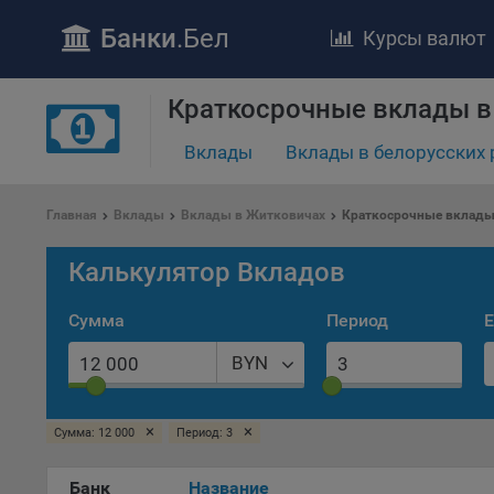
Банки
.Бел
Курсы валют
Краткосрочные вклады в
Вклады
Вклады в белорусских 
ПОЛОЖЕ
Обще
Главная
Вклады
Вклады в Житковичах
Краткосрочные вклады
удел
отве
Калькулятор Вкладов
Утве
«По
Сумма
Период
Е
перс
Бела
BYN
«За
Поли
×
×
Сумма: 12 000
Период: 3
осу
«ban
файл
Банк
Название