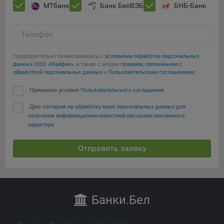
МТбанк
Банк БелВЭБ
БНБ-Банк
Телефон
Предварительно ознакомившись с
условиями обработки персональных
данных ООО «Майфин»
, а также с моими
правами, связанными с
обработкой персональных данных
и
Пользовательским соглашением
:
Принимаю условия
Пользовательского соглашения
Даю
согласие на обработку моих персональных данных для
получения информационно-новостной рассылки рекламного
характера
Отправить заявку
Банки
.Бел