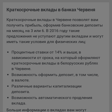
Яндекса рекламная сеть (Yandex Mobile Ads, ADFOX) -
Краткосрочные вклады в банках Червеня
сервис показа контекстной рекламы. Адрес: Yandex
Europe AG, Werftestrasse 4, CH-6005 Luzern, Switzerland.
Краткосрочные вклады в Червене позволят вам
Google Ads - сервис показа контекстной рекламы,
получить прибыль, оформив банковские депозиты
предоставляемый компанией Google Ireland Ltd, Gordon
на месяц, на 3 или 6. В 2016 году такие
House Barrow Street Dublin 4, D04E5W5 Ireland.
предложения не уступают другим вкладам и могут
иметь такие условия для физических лиц:
Сохранить мои изменения
Процентные ставки от 14% и выше, в
зависимости от срока, на который оформляют
Сохранить по умолчанию
краткосрочные вклады в белорусских рублях
в Червене.
Возможность оформить депозит, в том числе,
в валюте.
Различные варианты капитализации
депозита.
Возможность автоматического продления
вклада.
Больше информации о вкладах вам могут