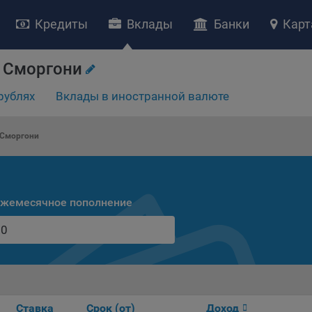
Кредиты
Вклады
Банки
Карт
 Сморгони
рублях
Вклады в иностранной валюте
НИЕ «О политике обработки файлов cookie»
ство с ограниченной ответственностью «Майфин» (далее –
«Обще
 Сморгони
яет особое внимание защите персональных данных при их обработ
тственно подходит к соблюдению прав субъектов персональных д
рждение положения о политике обработки файлов cookie (далее –
литика»
) является одной из принимаемых Обществом мер по защит
жемесячное пополнение
ональных данных, предусмотренных статьей 17 Закона Республик
русь от 7 мая 2021 г. № 99-З «О защите персональных данных» (дал
кон»
).
тика разъясняет субъектам персональных данных, которые
ществляют использование веб-сайта Общества с доменным именем
kibel.by», для каких целей и каким образом Общество обрабатывае
ы cookie, а также каким образом пользователи могут контролиро
Ставка
Срок (от)
Доход