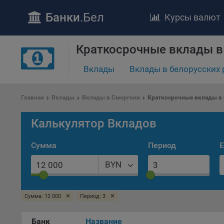
Банки
.Бел
Курсы валют
Краткосрочные вклады в
Вклады
Вклады в белорусских 
ПОЛОЖЕ
Обще
Главная
Вклады
Вклады в Сморгони
Краткосрочные вклады в
удел
отве
Калькулятор Вкладов
Утве
«По
Сумма
Период
Е
перс
Бела
BYN
«За
Поли
×
×
Сумма: 12 000
Период: 3
осу
«ban
файл
Банк
Название