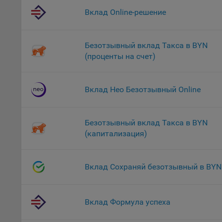
файл
Вклад Online-решение
На с
Обще
Безотзывный вклад Такса в BYN
поль
(проценты на счет)
поль
рекл
Иног
Вклад Нео Безотзывный Online
эффе
зап
Обще
Безотзывный вклад Такса в BYN
оцен
(капитализация)
Срок
Поль
Вклад Сохраняй безотзывный в BYN
файл
испо
потр
верс
Вклад Формула успеха
стра