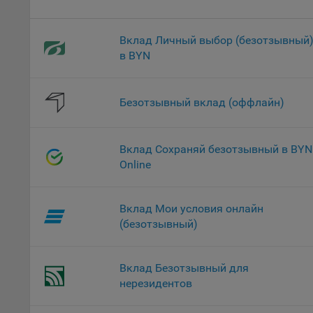
проц
Файл
Вклад Личный выбор (безотзывный
комп
в BYN
указ
сове
выби
Безотзывный вклад (оффлайн)
напр
Целя
Обще
Вклад Сохраняй безотзывный в BYN
пер
Online
На с
сайт
Вклад Мои условия онлайн
(зад
(безотзывный)
Общ
(вкл
стат
Вклад Безотзывный для
поль
нерезидентов
Обще
это 