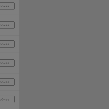
обнее
г
 если
обнее
ть
я
обнее
ример,
ты
и
обнее
йте
лучае
обнее
ожет
вой
сии
обнее