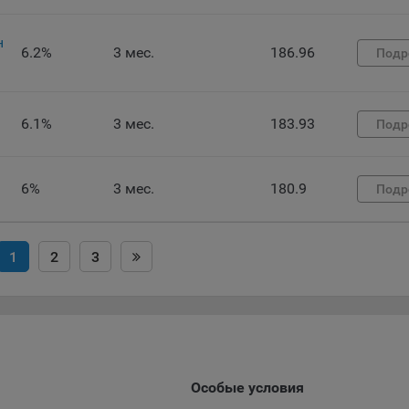
ункциональные файлы cookie, например, определяющие имя пользо
 файлы cookie используются для обеспечения работы некоторых
ительных функций сайтов, например, для хранения предпочтений
н
6.2%
3 мес.
186.96
Подр
вателя, в том числе имени пользователя или выбора языка, и для
вращения повторных прохождений опросов пользователями. Под
и улучшают условия работы пользователей с сайтом.
6.1%
3 мес.
183.93
Подр
айлы cookie предпочтений, например, для настройки контента. Данн
cookie собирают информацию о выборе пользователя на сайте и ег
чтениях и позволяют Обществу «запомнить» информацию о выбр
6%
3 мес.
180.9
вателем городе и других местных настройках для того, чтобы
Подр
тствующим образом настраивать сайт.
налитические файлы cookie, например Яндекс.Метрика, Google Analyt
1
2
3
 файлы cookie собирают информацию о том, как пользователь
зовал сайты, и позволяют Обществу вносить в них улучшения.
ические файлы cookie показывают, какие страницы сайта Общест
ются чаще всего, помогают выявлять трудности, возникающие пр
зовании сайта, а также позволяют оценить эффективность реклам
аря этому у Общества есть возможность составить представление
Особые условия
циях использования сайта в целом. Общество использует информ
ализа трафика на сайтах.