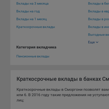
Вклады на 3 месяца
Вклады в бе
9.5. Ф
Вклады на год
Вклады в ев
реклам
Вклады на 1 месяц
Вклады в ро
Технич
Краткосрочные вклады
Вклады в ин
Необхо
Выгодные вк
Analyt
Общест
Еще
Выгодные вк
пользо
Категория вкладчика
Вклады в до
Осталь
Пенсионные вклады
Отключ
предпо
популя
Краткосрочные вклады в банках С
исходя
При эт
Краткосрочные вклады в Сморгони позволят вам 
«Инког
или 6. В 2016 году такие предложения не уступа
автома
лиц:
персон
соотве