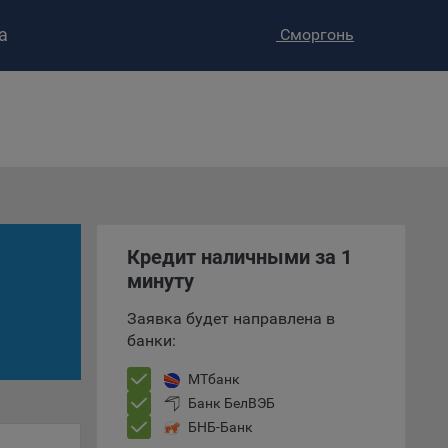
а
Сморгонь
ство»
)
ке и
анных.
Кредит наличными за 1
минуту
е
и
Заявка будет направлена в
ее –
банки:
МТбанк
Банк БелВЭБ
т
БНБ-Банк
вать