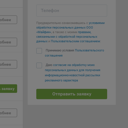
Телефон
е
обнее
Предварительно ознакомившись с
условиями
вий,
обработки персональных данных ООО
 или
«Майфин»
, а также с моими
правами,
йта,
связанными с обработкой персональных
данных
и
Пользовательским соглашением
:
обнее
Принимаю условия
Пользовательского
соглашения
обнее
Даю
согласие на обработку моих
персональных данных для получения
ваемые
информационно-новостной рассылки
рекламного характера
ie
 заявку
Отправить заявку
обнее
, если
ение