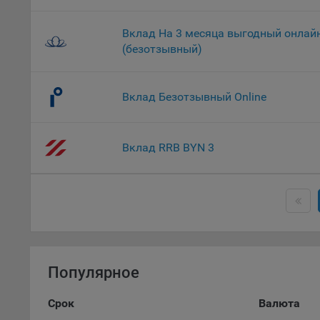
9.2. Ф
Данные
дополн
Вклад На 3 месяца выгодный онлай
пользо
(безотзывный)
предот
функци
Вклад Безотзывный Online
9.3. Ф
файлы 
предпо
Вклад RRB BYN 3
пользо
соотве
9.4. А
Данные
исполь
Аналит
посеща
Популярное
исполь
Благод
Срок
Валюта
тенден
для ан