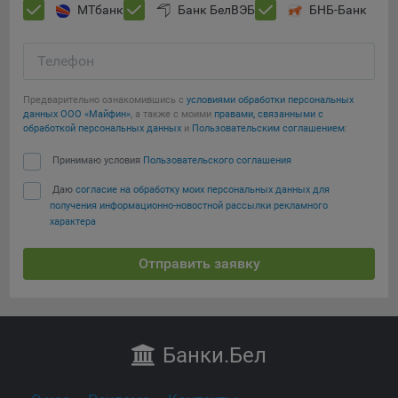
МТбанк
Банк БелВЭБ
БНБ-Банк
Телефон
Предварительно ознакомившись с
условиями обработки персональных
данных ООО «Майфин»
, а также с моими
правами, связанными с
обработкой персональных данных
и
Пользовательским соглашением
:
Принимаю условия
Пользовательского соглашения
Даю
согласие на обработку моих персональных данных для
получения информационно-новостной рассылки рекламного
характера
Отправить заявку
Банки
.Бел