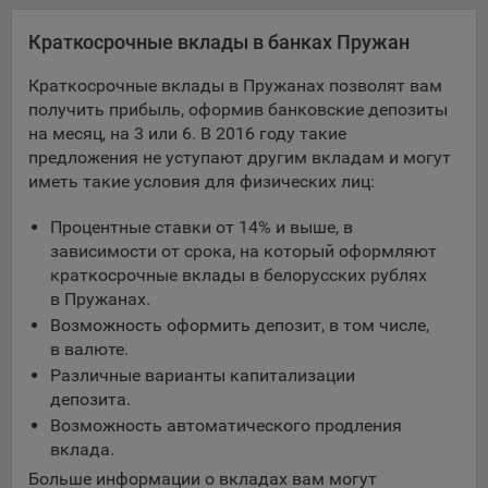
Яндекса рекламная сеть (Yandex Mobile Ads, ADFOX) -
Краткосрочные вклады в банках Пружан
сервис показа контекстной рекламы. Адрес: Yandex
Europe AG, Werftestrasse 4, CH-6005 Luzern, Switzerland.
Краткосрочные вклады в Пружанах позволят вам
Google Ads - сервис показа контекстной рекламы,
получить прибыль, оформив банковские депозиты
предоставляемый компанией Google Ireland Ltd, Gordon
на месяц, на 3 или 6. В 2016 году такие
House Barrow Street Dublin 4, D04E5W5 Ireland.
предложения не уступают другим вкладам и могут
иметь такие условия для физических лиц:
Сохранить мои изменения
Процентные ставки от 14% и выше, в
зависимости от срока, на который оформляют
Сохранить по умолчанию
краткосрочные вклады в белорусских рублях
в Пружанах.
Возможность оформить депозит, в том числе,
в валюте.
Различные варианты капитализации
депозита.
Возможность автоматического продления
вклада.
Больше информации о вкладах вам могут