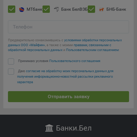
МТбанк
Банк БелВЭБ
БНБ-Банк
Телефон
Предварительно ознакомившись с
условиями обработки персональных
данных ООО «Майфин»
, а также с моими
правами, связанными с
обработкой персональных данных
и
Пользовательским соглашением
:
Принимаю условия
Пользовательского соглашения
Даю
согласие на обработку моих персональных данных для
получения информационно-новостной рассылки рекламного
характера
Отправить заявку
Банки
.Бел