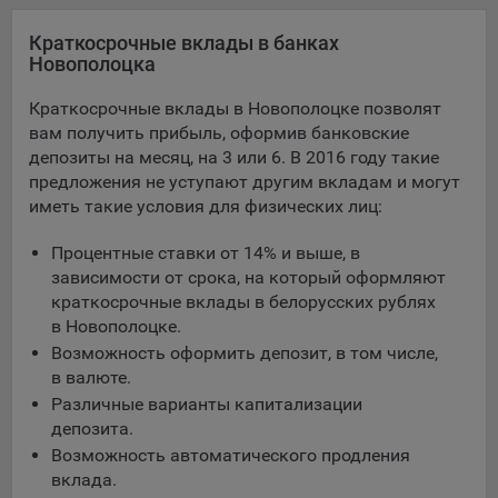
Яндекса рекламная сеть (Yandex Mobile Ads, ADFOX) -
Краткосрочные вклады в банках
сервис показа контекстной рекламы. Адрес: Yandex
Новополоцка
Europe AG, Werftestrasse 4, CH-6005 Luzern, Switzerland.
Google Ads - сервис показа контекстной рекламы,
Краткосрочные вклады в Новополоцке позволят
предоставляемый компанией Google Ireland Ltd, Gordon
вам получить прибыль, оформив банковские
House Barrow Street Dublin 4, D04E5W5 Ireland.
депозиты на месяц, на 3 или 6. В 2016 году такие
предложения не уступают другим вкладам и могут
иметь такие условия для физических лиц:
Сохранить мои изменения
Процентные ставки от 14% и выше, в
Сохранить по умолчанию
зависимости от срока, на который оформляют
краткосрочные вклады в белорусских рублях
в Новополоцке.
Возможность оформить депозит, в том числе,
в валюте.
Различные варианты капитализации
депозита.
Возможность автоматического продления
вклада.