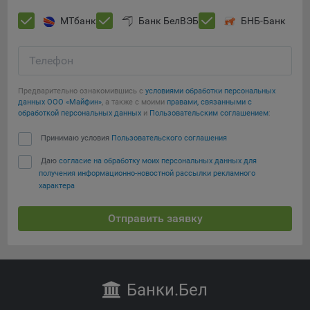
МТбанк
Банк БелВЭБ
БНБ-Банк
Телефон
Предварительно ознакомившись с
условиями обработки персональных
данных ООО «Майфин»
, а также с моими
правами, связанными с
обработкой персональных данных
и
Пользовательским соглашением
:
Принимаю условия
Пользовательского соглашения
Даю
согласие на обработку моих персональных данных для
получения информационно-новостной рассылки рекламного
характера
Отправить заявку
Банки
.Бел