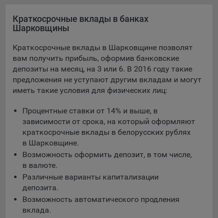
Яндекса рекламная сеть (Yandex Mobile Ads, ADFOX) -
Краткосрочные вклады в банках
сервис показа контекстной рекламы. Адрес: Yandex
Шарковщины
Europe AG, Werftestrasse 4, CH-6005 Luzern, Switzerland.
Google Ads - сервис показа контекстной рекламы,
Краткосрочные вклады в Шарковщине позволят
предоставляемый компанией Google Ireland Ltd, Gordon
вам получить прибыль, оформив банковские
House Barrow Street Dublin 4, D04E5W5 Ireland.
депозиты на месяц, на 3 или 6. В 2016 году такие
предложения не уступают другим вкладам и могут
иметь такие условия для физических лиц:
Сохранить мои изменения
Процентные ставки от 14% и выше, в
Сохранить по умолчанию
зависимости от срока, на который оформляют
краткосрочные вклады в белорусских рублях
в Шарковщине.
Возможность оформить депозит, в том числе,
в валюте.
Различные варианты капитализации
депозита.
Возможность автоматического продления
вклада.