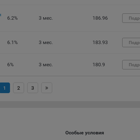
ункциональные файлы cookie, например, определяющие имя пользо
 файлы cookie используются для обеспечения работы некоторых
ительных функций сайтов, например, для хранения предпочтений
н
6.2%
3 мес.
186.96
Подр
вателя, в том числе имени пользователя или выбора языка, и для
вращения повторных прохождений опросов пользователями. Под
и улучшают условия работы пользователей с сайтом.
6.1%
3 мес.
183.93
Подр
айлы cookie предпочтений, например, для настройки контента. Данн
cookie собирают информацию о выборе пользователя на сайте и ег
чтениях и позволяют Обществу «запомнить» информацию о выбр
6%
3 мес.
180.9
вателем городе и других местных настройках для того, чтобы
Подр
тствующим образом настраивать сайт.
налитические файлы cookie, например Яндекс.Метрика, Google Analyt
1
2
3
 файлы cookie собирают информацию о том, как пользователь
зовал сайты, и позволяют Обществу вносить в них улучшения.
ические файлы cookie показывают, какие страницы сайта Общест
ются чаще всего, помогают выявлять трудности, возникающие пр
зовании сайта, а также позволяют оценить эффективность реклам
аря этому у Общества есть возможность составить представление
Особые условия
циях использования сайта в целом. Общество использует информ
ализа трафика на сайтах.