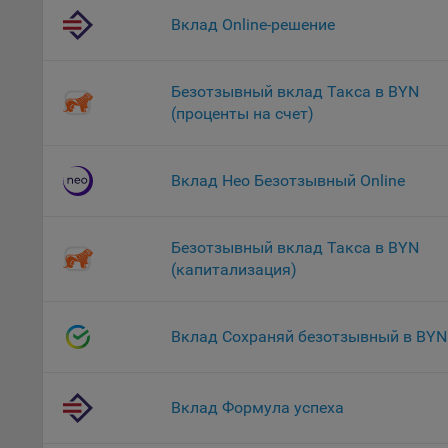
файл
Вклад Online-решение
На с
Обще
Безотзывный вклад Такса в BYN
поль
(проценты на счет)
поль
рекл
Иног
Вклад Нео Безотзывный Online
эффе
зап
Обще
Безотзывный вклад Такса в BYN
оцен
(капитализация)
Срок
Поль
Вклад Сохраняй безотзывный в BYN
файл
испо
потр
верс
Вклад Формула успеха
стра