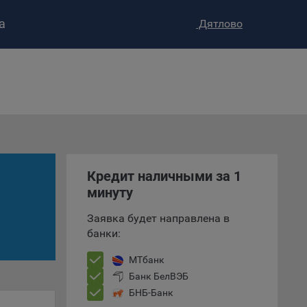
а
Дятлово
ство»
)
ке и
анных.
Кредит наличными за 1
минуту
е
и
Заявка будет направлена в
ее –
банки:
МТбанк
Банк БелВЭБ
т
БНБ-Банк
вать