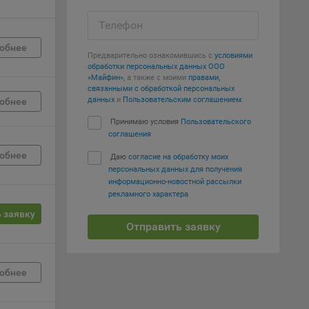
Телефон
е
обнее
Предварительно ознакомившись с
условиями
вий,
обработки персональных данных ООО
 или
«Майфин»
, а также с моими
правами,
йта,
связанными с обработкой персональных
данных
и
Пользовательским соглашением
:
обнее
Принимаю условия
Пользовательского
соглашения
обнее
Даю
согласие на обработку моих
персональных данных для получения
ваемые
информационно-новостной рассылки
рекламного характера
ie
 заявку
Отправить заявку
обнее
, если
ение