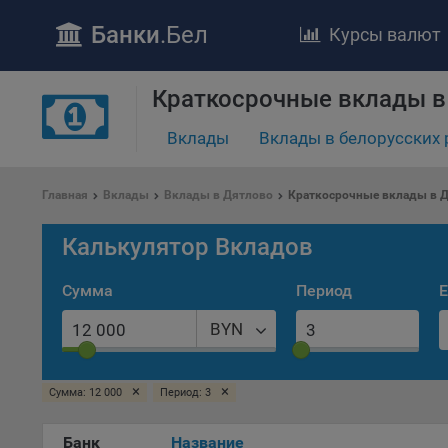
Банки
.Бел
Курсы валют
Краткосрочные вклады в
Вклады
Вклады в белорусских 
ПОЛОЖЕ
Обще
Главная
Вклады
Вклады в Дятлово
Краткосрочные вклады в 
удел
отве
Калькулятор Вкладов
Утве
«По
Сумма
Период
Е
перс
Бела
BYN
«За
Поли
×
×
Сумма: 12 000
Период: 3
осу
«ban
файл
Банк
Название