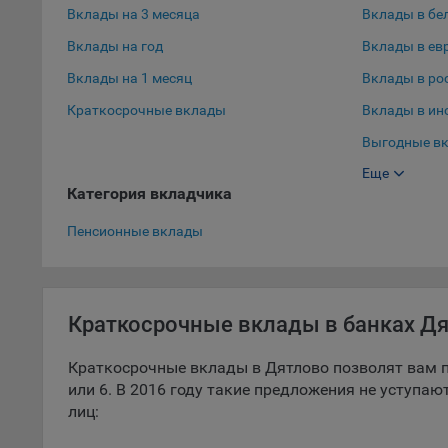
Вклады на 3 месяца
Вклады в бе
9.5. Ф
Вклады на год
Вклады в ев
реклам
Вклады на 1 месяц
Вклады в ро
Технич
Краткосрочные вклады
Вклады в ин
Необхо
Выгодные вк
Analyt
Общест
Еще
Выгодные вк
пользо
Категория вкладчика
Вклады в до
Осталь
Пенсионные вклады
Отключ
предпо
популя
Краткосрочные вклады в банках Д
исходя
При эт
Краткосрочные вклады в Дятлово позволят вам п
«Инког
или 6. В 2016 году такие предложения не уступа
автома
лиц:
персон
соотве