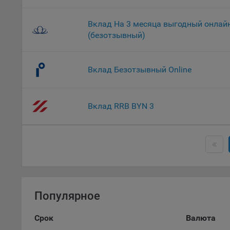
9.2. Ф
Данные
дополн
Вклад На 3 месяца выгодный онлай
пользо
(безотзывный)
предот
функци
Вклад Безотзывный Online
9.3. Ф
файлы 
предпо
Вклад RRB BYN 3
пользо
соотве
9.4. А
Данные
исполь
Аналит
посеща
Популярное
исполь
Благод
Срок
Валюта
тенден
для ан