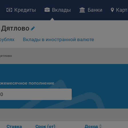
Кредиты
Вклады
Банки
Карт
 Дятлово
рублях
Вклады в иностранной валюте
НИЕ «О политике обработки файлов cookie»
ство с ограниченной ответственностью «Майфин» (далее –
«Обще
Дятлово
яет особое внимание защите персональных данных при их обработ
тственно подходит к соблюдению прав субъектов персональных д
рждение положения о политике обработки файлов cookie (далее –
литика»
) является одной из принимаемых Обществом мер по защит
жемесячное пополнение
ональных данных, предусмотренных статьей 17 Закона Республик
русь от 7 мая 2021 г. № 99-З «О защите персональных данных» (дал
кон»
).
тика разъясняет субъектам персональных данных, которые
ществляют использование веб-сайта Общества с доменным именем
kibel.by», для каких целей и каким образом Общество обрабатывае
ы cookie, а также каким образом пользователи могут контролиро
Ставка
Срок (от)
Доход