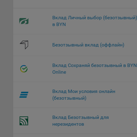
проц
Файл
Вклад Личный выбор (безотзывный
комп
в BYN
указ
сове
выби
Безотзывный вклад (оффлайн)
напр
Целя
Обще
Вклад Сохраняй безотзывный в BYN
пер
Online
На с
сайт
Вклад Мои условия онлайн
(зад
(безотзывный)
Общ
(вкл
стат
Вклад Безотзывный для
поль
нерезидентов
Обще
это 