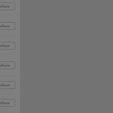
обнее
г
 если
обнее
ть
я
обнее
ример,
ты
и
обнее
йте
лучае
обнее
ожет
вой
сии
обнее