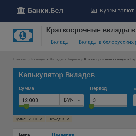
Банки
.Бел
Курсы валют
Краткосрочные вклады в
Вклады
Вклады в белорусских 
ПОЛОЖЕ
Обще
Главная
Вклады
Вклады в Березе
Краткосрочные вклады в Бе
удел
отве
Калькулятор Вкладов
Утве
«По
Сумма
Период
Е
перс
Бела
BYN
«За
Поли
×
×
Сумма: 12 000
Период: 3
осу
«ban
файл
Банк
Название