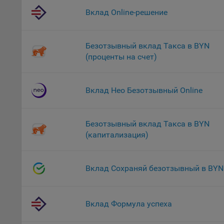
файл
Вклад Online-решение
На с
Обще
Безотзывный вклад Такса в BYN
поль
(проценты на счет)
поль
рекл
Иног
Вклад Нео Безотзывный Online
эффе
зап
Обще
Безотзывный вклад Такса в BYN
оцен
(капитализация)
Срок
Поль
Вклад Сохраняй безотзывный в BYN
файл
испо
потр
верс
Вклад Формула успеха
стра