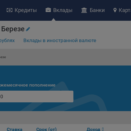
Кредиты
Вклады
Банки
Карт
 Березе
рублях
Вклады в иностранной валюте
НИЕ «О политике обработки файлов cookie»
ство с ограниченной ответственностью «Майфин» (далее –
«Обще
резе
яет особое внимание защите персональных данных при их обработ
тственно подходит к соблюдению прав субъектов персональных д
рждение положения о политике обработки файлов cookie (далее –
литика»
) является одной из принимаемых Обществом мер по защит
жемесячное пополнение
ональных данных, предусмотренных статьей 17 Закона Республик
русь от 7 мая 2021 г. № 99-З «О защите персональных данных» (дал
кон»
).
тика разъясняет субъектам персональных данных, которые
ществляют использование веб-сайта Общества с доменным именем
kibel.by», для каких целей и каким образом Общество обрабатывае
ы cookie, а также каким образом пользователи могут контролиро
Ставка
Срок (от)
Доход