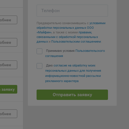
Телефон
е
обнее
Предварительно ознакомившись с
условиями
вий,
обработки персональных данных ООО
 или
«Майфин»
, а также с моими
правами,
йта,
связанными с обработкой персональных
данных
и
Пользовательским соглашением
:
обнее
Принимаю условия
Пользовательского
соглашения
обнее
Даю
согласие на обработку моих
персональных данных для получения
ваемые
информационно-новостной рассылки
рекламного характера
ie
 заявку
Отправить заявку
обнее
, если
ение