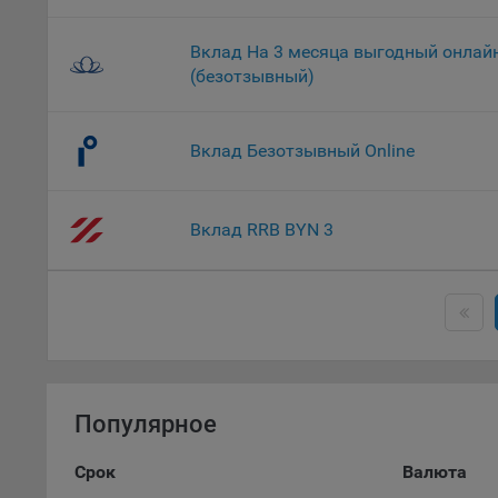
9.2. Ф
Данные
дополн
Вклад На 3 месяца выгодный онлай
пользо
(безотзывный)
предот
функци
Вклад Безотзывный Online
9.3. Ф
файлы 
предпо
Вклад RRB BYN 3
пользо
соотве
9.4. А
Данные
исполь
Аналит
посеща
Популярное
исполь
Благод
Срок
Валюта
тенден
для ан