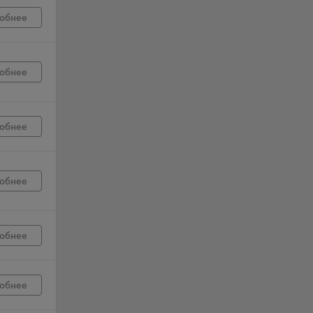
обнее
г
 если
обнее
ть
я
обнее
ример,
ты
и
обнее
йте
лучае
обнее
ожет
вой
сии
обнее