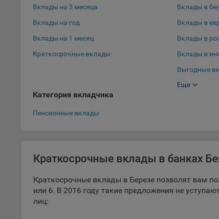
Вклады на 3 месяца
Вклады в бе
9.5. Ф
Вклады на год
Вклады в ев
реклам
Вклады на 1 месяц
Вклады в ро
Технич
Краткосрочные вклады
Вклады в ин
Необхо
Выгодные вк
Analyt
Общест
Еще
Выгодные вк
пользо
Категория вкладчика
Вклады в до
Осталь
Пенсионные вклады
Отключ
предпо
популя
Краткосрочные вклады в банках Б
исходя
При эт
Краткосрочные вклады в Березе позволят вам по
«Инког
или 6. В 2016 году такие предложения не уступа
автома
лиц:
персон
соотве