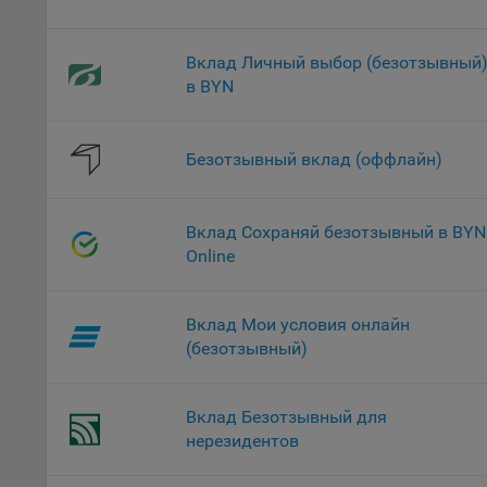
проц
Файл
Вклад Личный выбор (безотзывный
комп
в BYN
указ
сове
выби
Безотзывный вклад (оффлайн)
напр
Целя
Обще
Вклад Сохраняй безотзывный в BYN
пер
Online
На с
сайт
Вклад Мои условия онлайн
(зад
(безотзывный)
Общ
(вкл
стат
Вклад Безотзывный для
поль
нерезидентов
Обще
это 