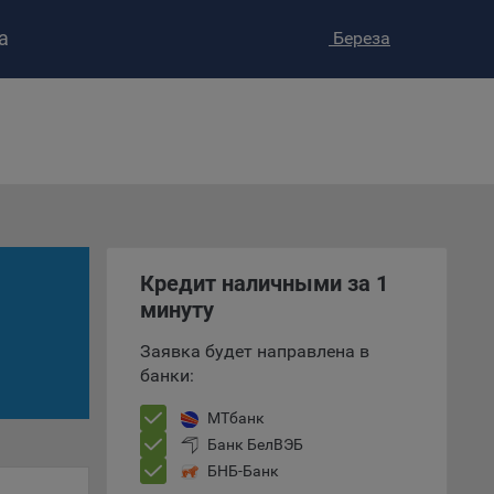
а
Береза
ство»
)
ке и
анных.
Кредит наличными за 1
минуту
е
и
Заявка будет направлена в
ее –
банки:
МТбанк
Банк БелВЭБ
т
БНБ-Банк
вать