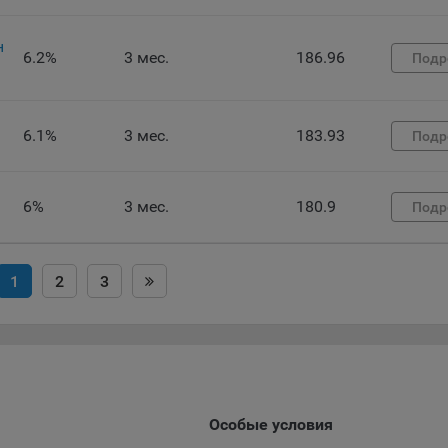
ункциональные файлы cookie, например, определяющие имя пользо
 файлы cookie используются для обеспечения работы некоторых
ительных функций сайтов, например, для хранения предпочтений
н
6.2%
3 мес.
186.96
Подр
вателя, в том числе имени пользователя или выбора языка, и для
вращения повторных прохождений опросов пользователями. Под
и улучшают условия работы пользователей с сайтом.
6.1%
3 мес.
183.93
Подр
айлы cookie предпочтений, например, для настройки контента. Данн
cookie собирают информацию о выборе пользователя на сайте и ег
чтениях и позволяют Обществу «запомнить» информацию о выбр
6%
3 мес.
180.9
вателем городе и других местных настройках для того, чтобы
Подр
тствующим образом настраивать сайт.
налитические файлы cookie, например Яндекс.Метрика, Google Analyt
1
2
3
 файлы cookie собирают информацию о том, как пользователь
зовал сайты, и позволяют Обществу вносить в них улучшения.
ические файлы cookie показывают, какие страницы сайта Общест
ются чаще всего, помогают выявлять трудности, возникающие пр
зовании сайта, а также позволяют оценить эффективность реклам
аря этому у Общества есть возможность составить представление
Особые условия
циях использования сайта в целом. Общество использует информ
ализа трафика на сайтах.