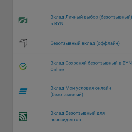
проц
Файл
Вклад Личный выбор (безотзывный
комп
в BYN
указ
сове
выби
Безотзывный вклад (оффлайн)
напр
Целя
Обще
Вклад Сохраняй безотзывный в BYN
пер
Online
На с
сайт
Вклад Мои условия онлайн
(зад
(безотзывный)
Общ
(вкл
стат
Вклад Безотзывный для
поль
нерезидентов
Обще
это 