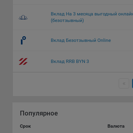
9.2. Ф
Данные
дополн
Вклад На 3 месяца выгодный онлай
пользо
(безотзывный)
предот
функци
Вклад Безотзывный Online
9.3. Ф
файлы 
предпо
Вклад RRB BYN 3
пользо
соотве
9.4. А
Данные
исполь
Аналит
посеща
Популярное
исполь
Благод
Срок
Валюта
тенден
для ан