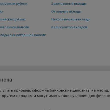
лорусских рублях
Безотзывные вклады
айлы cookie, применяемые для определения целевой аудитории и в
ро
Отзывные вклады
ных целях, например Яндекс.Метрика, Google Analytics.
ссийских рублях
Накопительные вклады
еские/Функциональные, хранятся не более года;
остранной валюте
Калькулятор вкладов
димые для функционирования веб-аналитических платформ «Goog
лады в иностранной валюте
ics», «Яндекс.Метрика» (статистические), установлены на сервере
ва и не передаются третьим лицам, часть из которых хранятся во 
лады в белорусских рублях
вания сайтом;
лларах
ные - не более года.
ение аналитических файлов cookie не позволяет определять
чтения пользователей сайта, в том числе наиболее и наименее
рные страницы и принимать меры по совершенствованию работы 
инска
 из предпочтений пользователей.
ом, некоторые браузеры позволяют посещать интернет-сайты в ре
лучить прибыль, оформив банковские депозиты на месяц, 
нито», чтобы ограничить хранимый на компьютере объем информа
ют другим вкладам и могут иметь такие условия для физич
тически удалять сессионные файлы cookie. Кроме того, субъект
альных данных может удалить ранее сохраненные файлов cookie 
тствующую опцию в истории браузера.