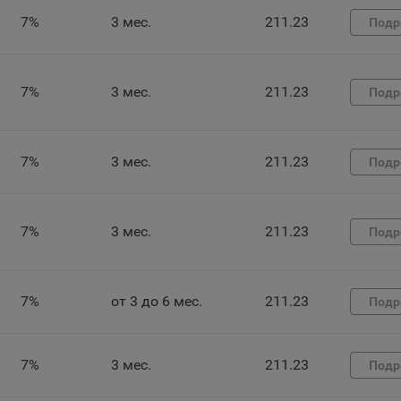
ов cookie и использование технологии JavaScript).
7%
3 мес.
211.23
Подр
айтах обрабатываются следующие типы файлов cookie:
ство может использовать файлы cookie для рекламирования услу
зователям сайта «bankibel.by» на сторонних веб-сайтах. Например,
7%
3 мес.
211.23
Подр
зователь посетит указанный сайт, то в дальнейшем может встрети
аму Общества на некоторых сторонних веб-сайтах.
да Общество использует сторонние файлы cookie для отслеживани
7%
3 мес.
211.23
Подр
ктивности своих рекламных объявлений. Такие файлы cookie, нап
оминают, с помощью каких браузеров пользователи посещают сай
ства. С помощью данной процедуры Общество также регулирует 
ивает эффективность рекламной деятельности.
7%
3 мес.
211.23
Подр
и хранения обрабатываемых на сайтах Общества файлов cookie:
зователи могут принять или отклонить все обрабатываемые на са
7%
от 3 до 6 мес.
211.23
ы cookie. При этом корректная работа сайта возможна только в с
Подр
льзования необходимых файлов cookie. В случае их отключения м
ебоваться совершать повторный выбор предпочтений куки, языко
ии сайта, а также могут некорректно отображаться некоторые вер
7%
3 мес.
211.23
Подр
ниц.