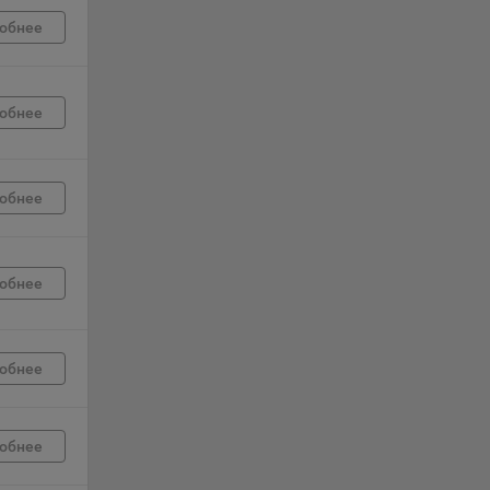
обнее
г
 если
обнее
ть
я
обнее
ример,
ты
и
обнее
йте
лучае
обнее
ожет
вой
сии
обнее