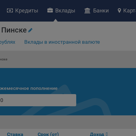
Кредиты
Вклады
Банки
Карт
 Пинске
рублях
Вклады в иностранной валюте
НИЕ «О политике обработки файлов cookie»
ство с ограниченной ответственностью «Майфин» (далее –
«Обще
нске
яет особое внимание защите персональных данных при их обработ
тственно подходит к соблюдению прав субъектов персональных д
рждение положения о политике обработки файлов cookie (далее –
литика»
) является одной из принимаемых Обществом мер по защит
жемесячное пополнение
ональных данных, предусмотренных статьей 17 Закона Республик
русь от 7 мая 2021 г. № 99-З «О защите персональных данных» (дал
кон»
).
тика разъясняет субъектам персональных данных, которые
ществляют использование веб-сайта Общества с доменным именем
kibel.by», для каких целей и каким образом Общество обрабатывае
ы cookie, а также каким образом пользователи могут контролиро
Ставка
Срок (от)
Доход