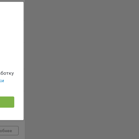
ых
обнее
обнее
ность
обнее
телю.
ботку
ки
обнее
ри
ла
обнее
ователь
орые
обнее