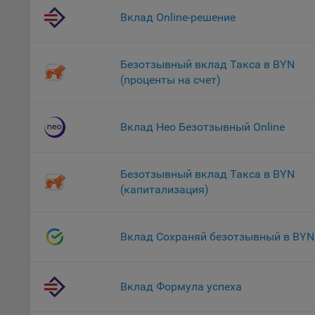
файл
Вклад Online-решение
На с
Обще
Безотзывный вклад Такса в BYN
поль
(проценты на счет)
поль
рекл
Иног
Вклад Нео Безотзывный Online
эффе
зап
Обще
Безотзывный вклад Такса в BYN
оцен
(капитализация)
Срок
Поль
Вклад Сохраняй безотзывный в BYN
файл
испо
потр
верс
Вклад Формула успеха
стра