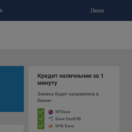
а
Пинск
ство»
)
ке и
анных.
Кредит наличными за 1
минуту
е
и
Заявка будет направлена в
ее –
банки:
МТбанк
Банк БелВЭБ
т
БНБ-Банк
вать