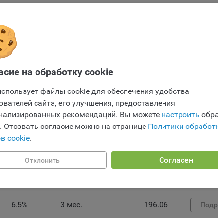
мо настроек файлов cookie на сайте субъекты персональных данн
т принять или отклонить сбор всех или некоторых файлов cookie в
7%
3 мес.
211.23
Подр
ройках своего браузера.
ие заявки
беспечение удобства пользователей сайтов;
7%
3 мес.
211.23
Подр
овышение качества функционирования сайтов, в том числе коррект
Отправить заявку
оты;
асие на обработку cookie
Отправить заявку
бор аналитической информации в обобщенном виде для оценки и
6.95%
3 мес.
208.5
Подр
использует файлы cookie для обеспечения удобства
йшего улучшения работы сайтов;
ователей сайта, его улучшения, предоставления
оздание и предоставление персонализированной рекламы пользова
нализированных рекомендаций. Вы можете
настроить
обра
6.8%
3 мес.
205.16
e. Отозвать согласие можно на странице
Политики обработ
Подр
ехнические (обязательные) файлы cookie, например, применяемые п
в cookie
.
рации либо входе в систему, или для оставления отзыва либо
тария. Данные файлы cookie используются в целях обеспечения
)
Согласен
Отклонить
тной работы сайтов и полноценного использования его функциона
6.64%
3 мес.
200.3
Подр
вателем, не могут быть отключены в системах. Вместе с тем, польз
настроить браузер, чтобы он блокировал такие файлы сookie или
лял пользователя об их использовании — но в таком случае некот
ы сайта могут не работать).
6.5%
3 мес.
196.06
Подр