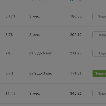
есс такой обработки.
ы cookie являются текстовыми файлами, сохраненными в браузер
)
ьютера (мобильного устройства) пользователя сайта Общества,
6.17%
3 мес.
186.05
Подр
анных в пункте 3 Политики, при их посещении для отражения дейст
ршенных пользователем. Эти файлы позволяют не вводить заново
рать те же параметры при повторном посещении того или иного са
6.7%
3 мес.
202.12
Подр
имер, выбор языковой версии.
ми обработки файлов cookie являются:
ство не использует файлы cookie для идентификации субъектов
7%
от 3 до 6 мес.
211.23
Подр
сональных данных.
айтах используются как файлы cookie первой стороны (устанавли
ами, которые посещает пользователь), так и сторонние файлы cook
аются сервером, расположенным вне домена наших сайтов).
5.7%
от 2 до 3 мес.
171.81
Подать
ество обрабатывает обезличенные данные пользователей сайта
ючая файлы «cookie»), собираемые с помощью сервисов Интернет-
истики, которые служат для сбора информации о действиях
11.4%
3 мес.
345.26
Подр
зователей на сайте, улучшения качества сайта и его содержания.
ство обрабатывает обезличенные данные о пользователе в случае
разрешено в настройках браузера пользователя (включено сохран