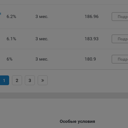
ункциональные файлы cookie, например, определяющие имя пользо
 файлы cookie используются для обеспечения работы некоторых
ительных функций сайтов, например, для хранения предпочтений
н
6.2%
3 мес.
186.96
Подр
вателя, в том числе имени пользователя или выбора языка, и для
вращения повторных прохождений опросов пользователями. Под
и улучшают условия работы пользователей с сайтом.
6.1%
3 мес.
183.93
Подр
айлы cookie предпочтений, например, для настройки контента. Данн
cookie собирают информацию о выборе пользователя на сайте и ег
чтениях и позволяют Обществу «запомнить» информацию о выбр
6%
3 мес.
180.9
вателем городе и других местных настройках для того, чтобы
Подр
тствующим образом настраивать сайт.
налитические файлы cookie, например Яндекс.Метрика, Google Analyt
1
2
3
 файлы cookie собирают информацию о том, как пользователь
зовал сайты, и позволяют Обществу вносить в них улучшения.
ические файлы cookie показывают, какие страницы сайта Общест
ются чаще всего, помогают выявлять трудности, возникающие пр
зовании сайта, а также позволяют оценить эффективность реклам
аря этому у Общества есть возможность составить представление
Особые условия
циях использования сайта в целом. Общество использует информ
ализа трафика на сайтах.