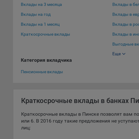
Вклады на 3 месяца
Вклады в бе
9.5. Ф
Вклады на год
Вклады в ев
реклам
Вклады на 1 месяц
Вклады в ро
Технич
Краткосрочные вклады
Вклады в ин
Необхо
Выгодные вк
Analyt
Общест
Еще
Выгодные вк
пользо
Категория вкладчика
Вклады в до
Осталь
Пенсионные вклады
Отключ
предпо
популя
Краткосрочные вклады в банках П
исходя
При эт
Краткосрочные вклады в Пинске позволят вам по
«Инког
или 6. В 2016 году такие предложения не уступа
автома
лиц:
персон
соотве