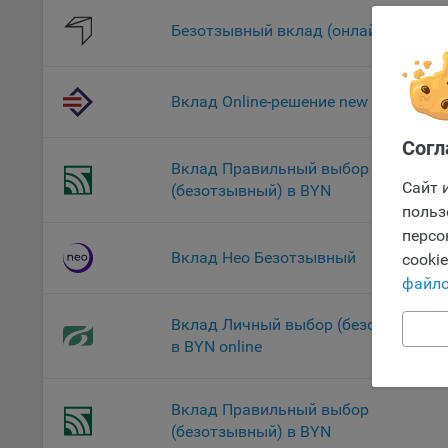
Поми
могу
Безотзывный вклад (онлайн)
наст
Оформлен
5.1. О
Вклад Online-решение new
5.2. П
их раб
Согл
Вклад Правильный выбор онлайн
5.3. С
Сайт 
(безотзывный) в BYN
дальне
польз
5.4. С
персо
Вклад Нео Безотзывный
cooki
9.1. Т
файло
регист
коммен
Вклад Личный выбор (безотзывный
коррек
в BYN online
пользо
может 
уведом
Вклад Правильный выбор
раздел
(безотзывный) в BYN